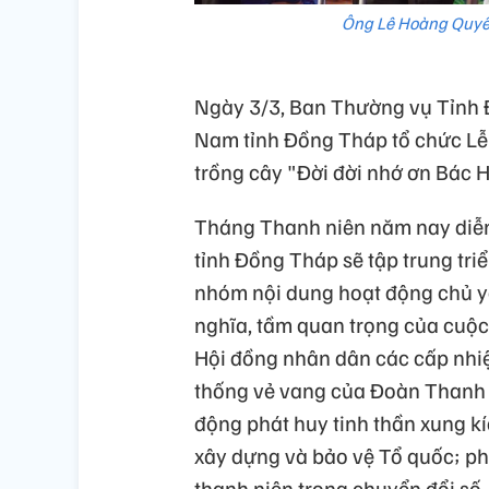
Ông Lê Hoàng Quyết
Ngày 3/3, Ban Thường vụ Tỉnh Đ
Nam tỉnh Đồng Tháp tổ chức Lễ
trồng cây "Đời đời nhớ ơn Bác
Tháng Thanh niên năm nay diễn 
tỉnh Đồng Tháp sẽ tập trung tri
nhóm nội dung hoạt động chủ yế
nghĩa, tầm quan trọng của cuộc
Hội đồng nhân dân các cấp nhiệ
thống vẻ vang của Đoàn Thanh 
động phát huy tinh thần xung kí
xây dựng và bảo vệ Tổ quốc; phá
thanh niên trong chuyển đổi số,