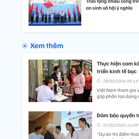
Trao tặng nhiều công trì
an sinh xã hội ý nghĩa
Xem thêm
Thực hiện cam kế
triển kinh tế bạc
28/02/2026 09:16’
Việt Nam tham gia v
góp phần tạo dựng n
Đảm bảo quyền tr
27/02/2026 16:09’
"Dự án thí điểm thú