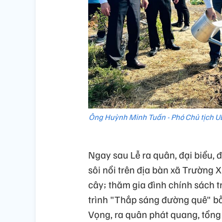
Ông Huỳnh Minh Tuấn - Phó Chủ tịch UB
Ngay sau Lễ ra quân, đại biểu, 
sôi nổi trên địa bàn xã Trường
cây; thăm gia đình chính sách t
trình "Thắp sáng đường quê" bằ
Vọng, ra quân phát quang, tổng 