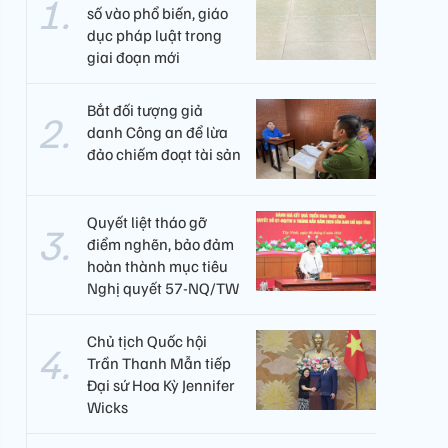
số vào phổ biến, giáo
dục pháp luật trong
giai đoạn mới
Bắt đối tượng giả
danh Công an để lừa
đảo chiếm đoạt tài sản
Quyết liệt tháo gỡ
điểm nghẽn, bảo đảm
hoàn thành mục tiêu
Nghị quyết 57-NQ/TW
Chủ tịch Quốc hội
Trần Thanh Mẫn tiếp
Đại sứ Hoa Kỳ Jennifer
Wicks