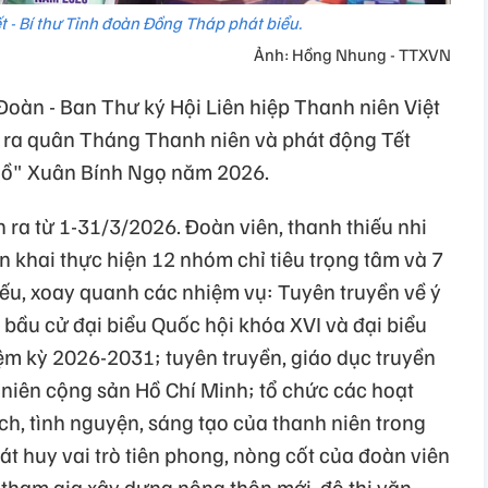
 - Bí thư Tỉnh đoàn Đồng Tháp phát biểu.
Ảnh: Hồng Nhung - TTXVN
oàn - Ban Thư ký Hội Liên hiệp Thanh niên Việt
 ra quân Tháng Thanh niên và phát động Tết
 Hồ" Xuân Bính Ngọ năm 2026.
ra từ 1-31/3/2026. Đoàn viên, thanh thiếu nhi
ển khai thực hiện 12 nhóm chỉ tiêu trọng tâm và 7
u, xoay quanh các nhiệm vụ: Tuyên truyền về ý
 bầu cử đại biểu Quốc hội khóa XVI và đại biểu
m kỳ 2026-2031; tuyên truyền, giáo dục truyền
niên cộng sản Hồ Chí Minh; tổ chức các hoạt
ch, tình nguyện, sáng tạo của thanh niên trong
t huy vai trò tiên phong, nòng cốt của đoàn viên
 tham gia xây dựng nông thôn mới, đô thị văn