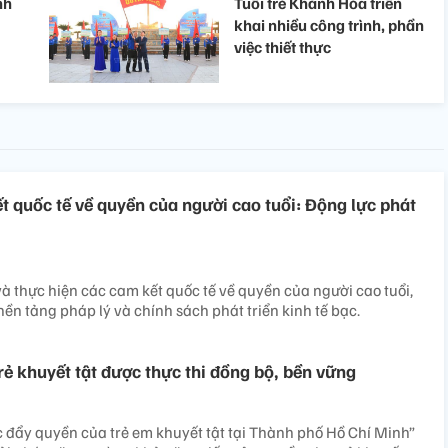
nh
Tuổi trẻ Khánh Hòa triển
khai nhiều công trình, phần
việc thiết thực
t quốc tế về quyền của người cao tuổi: Động lực phát
à thực hiện các cam kết quốc tế về quyền của người cao tuổi,
ền tảng pháp lý và chính sách phát triển kinh tế bạc.
ẻ khuyết tật được thực thi đồng bộ, bền vững
c đẩy quyền của trẻ em khuyết tật tại Thành phố Hồ Chí Minh”