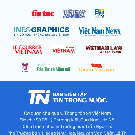
Cơ quan chủ quản: Thông tấn xã Việt Nam
Địa chỉ: Số 05 Lý Thường Kiệt, Cửa Nam, Hà Nội
Chịu trách nhiệm: Trưởng ban Trần Ngọc Tú
Phó Trưởng ban: Hoàng Như Hoa, Nguyễn Văn Nhật, Lê Thị