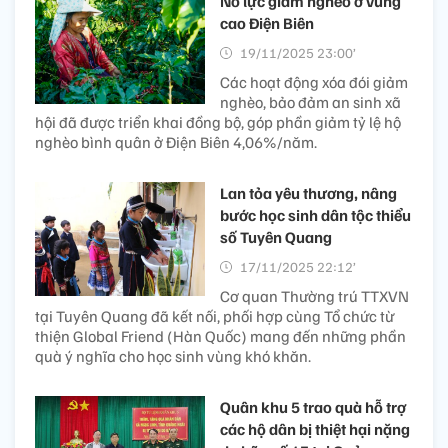
Nỗ lực giảm nghèo ở vùng
cao Điện Biên
19/11/2025 23:00’
Các hoạt động xóa đói giảm
nghèo, bảo đảm an sinh xã
hội đã được triển khai đồng bộ, góp phần giảm tỷ lệ hộ
nghèo bình quân ở Điện Biên 4,06%/năm.
Lan tỏa yêu thương, nâng
bước học sinh dân tộc thiểu
số Tuyên Quang
17/11/2025 22:12’
Cơ quan Thường trú TTXVN
tại Tuyên Quang đã kết nối, phối hợp cùng Tổ chức từ
thiện Global Friend (Hàn Quốc) mang đến những phần
quà ý nghĩa cho học sinh vùng khó khăn.
Quân khu 5 trao quà hỗ trợ
các hộ dân bị thiệt hại nặng