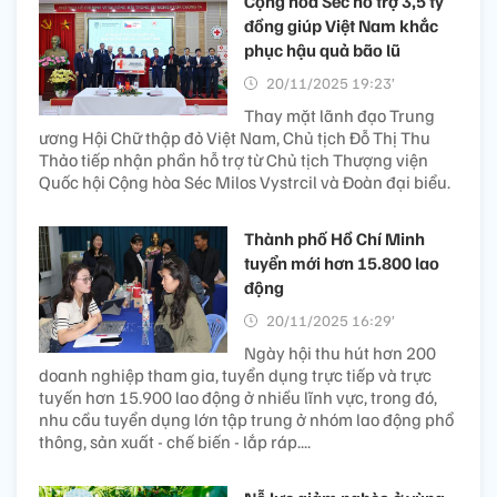
Cộng hòa Séc hỗ trợ 3,5 tỷ
đồng giúp Việt Nam khắc
phục hậu quả bão lũ
20/11/2025 19:23’
Thay mặt lãnh đạo Trung
ương Hội Chữ thập đỏ Việt Nam, Chủ tịch Đỗ Thị Thu
Thảo tiếp nhận phần hỗ trợ từ Chủ tịch Thượng viện
Quốc hội Cộng hòa Séc Milos Vystrcil và Đoàn đại biểu.
Thành phố Hồ Chí Minh
tuyển mới hơn 15.800 lao
động
20/11/2025 16:29’
Ngày hội thu hút hơn 200
doanh nghiệp tham gia, tuyển dụng trực tiếp và trực
tuyến hơn 15.900 lao động ở nhiều lĩnh vực, trong đó,
nhu cầu tuyển dụng lớn tập trung ở nhóm lao động phổ
thông, sản xuất - chế biến - lắp ráp....