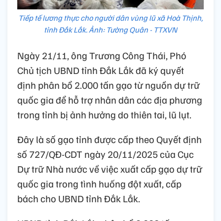
Tiếp tế lương thực cho người dân vùng lũ xã Hoà Thịnh,
tỉnh Đắk Lắk. Ảnh: Tường Quân - TTXVN
Ngày 21/11, ông Trương Công Thái, Phó
Chủ tịch UBND tỉnh Đắk Lắk đã ký quyết
định phân bổ 2.000 tấn gạo từ nguồn dự trữ
quốc gia để hỗ trợ nhân dân các địa phương
trong tỉnh bị ảnh hưởng do thiên tai, lũ lụt.
Đây là số gạo tỉnh được cấp theo Quyết định
số 727/QĐ-CDT ngày 20/11/2025 của Cục
Dự trữ Nhà nước về việc xuất cấp gạo dự trữ
quốc gia trong tình huống đột xuất, cấp
bách cho UBND tỉnh Đắk Lắk.