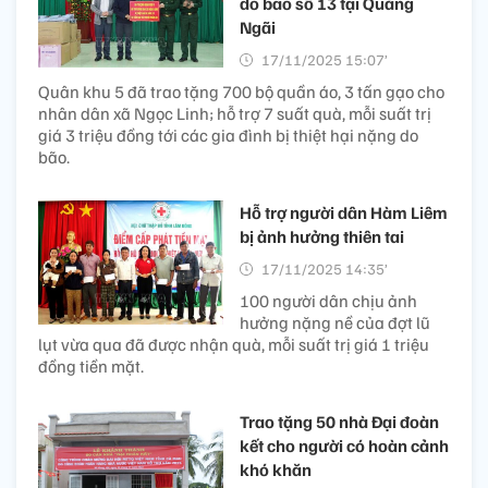
do bão số 13 tại Quảng
Ngãi
17/11/2025 15:07’
Quân khu 5 đã trao tặng 700 bộ quần áo, 3 tấn gạo cho
nhân dân xã Ngọc Linh; hỗ trợ 7 suất quà, mỗi suất trị
giá 3 triệu đồng tới các gia đình bị thiệt hại nặng do
bão.
Hỗ trợ người dân Hàm Liêm
bị ảnh hưởng thiên tai
17/11/2025 14:35’
100 người dân chịu ảnh
hưởng nặng nề của đợt lũ
lụt vừa qua đã được nhận quà, mỗi suất trị giá 1 triệu
đồng tiền mặt.
Trao tặng 50 nhà Đại đoàn
kết cho người có hoàn cảnh
khó khăn