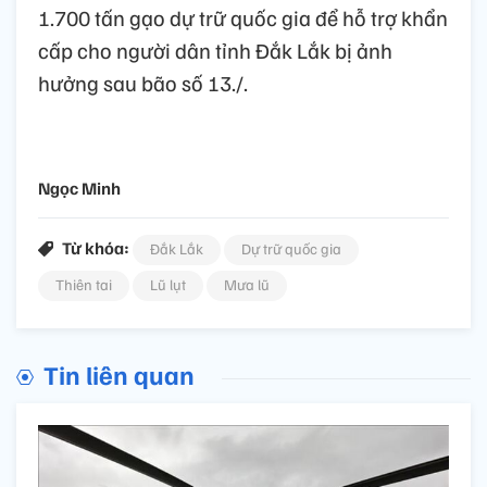
1.700 tấn gạo dự trữ quốc gia để hỗ trợ khẩn
cấp cho người dân tỉnh Đắk Lắk bị ảnh
hưởng sau bão số 13./.
Ngọc Minh
Từ khóa:
Đắk Lắk
Dự trữ quốc gia
Thiên tai
Lũ lụt
Mưa lũ
Tin liên quan