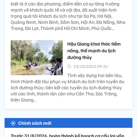
biệt là ở các địa phương, điểm đến có sự tăng trưởng
mạnh về khách quốc tế và nội địa, đã xuất hiện tình
trạng quá tải khách du lịch như tại Sa Pa, Hà Nội,
Quảng Ninh, Ninh Bình, Sầm Sơn, Hội An, Đà Nẵng, Nha
Trang, Đà Lạt, Thành phố Hồ Chí Minh, Phú Quốc...
Hậu Giang khai thác tiềm
năng, thế mạnh du lịch
đường thủy
23/10/2023 09:31’
Tỉnh xây dựng hai bến tàu,
hình thành đội tàu phục vụ khách du lịch trên tuyến du
lịch đường thủy; liên kết các tuyến du lịch đường thủy
với các tỉnh, thành lân cận như Cần Thơ, Sóc Trăng,
Kiên Giang...
Chính sách mới
Trước 31/8/2026, hoàn thành kế hoạch cơ cấu lại vốn