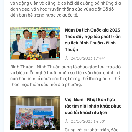
vận động viên và cũng là cơ hội để quảng bá những địa
danh đẹp, văn hóa truyền thống của vùng đất Cố đô
đến bạn bè trong nước và quốc tế.
Năm Du lịch Quốc gia 2023:
Thúc đẩy hợp tác phát triển
du lịch Bình Thuận - Ninh
Thuận
24/10/2023 17:44’
Bình Thuận - Ninh Thuận cùng tổ chức giao lưu, trao đổi
và biểu diễn nghệ thuật nhân sự kiện văn hóa, chính trị
của hai tỉnh; tổ chức các hoạt động thể thao giải trí, thể
thao mạo hiểm của mỗi địa phương.
Việt Nam - Nhật Bản hợp
tác tìm giải pháp khắc phục
quá tải khách du lịch
23/10/2023 14:50’
Cùng với sự phát triển, đặc