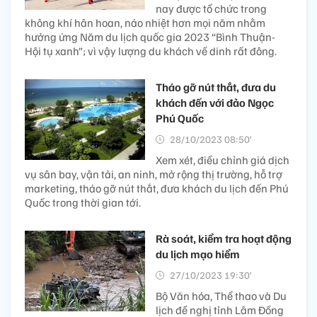
nay được tổ chức trong
không khí hân hoan, náo nhiệt hơn mọi năm nhằm
hưởng ứng Năm du lịch quốc gia 2023 “Bình Thuận-
Hội tụ xanh”; vì vậy lượng du khách về dinh rất đông.
Tháo gỡ nút thắt, đưa du
khách đến với đảo Ngọc
Phú Quốc
28/10/2023 08:50’
Xem xét, điều chỉnh giá dịch
vụ sân bay, vận tải, an ninh, mở rộng thị trường, hỗ trợ
marketing, tháo gỡ nút thắt, đưa khách du lịch đến Phú
Quốc trong thời gian tới.
Rà soát, kiểm tra hoạt động
du lịch mạo hiểm
27/10/2023 19:30’
Bộ Văn hóa, Thể thao và Du
lịch đề nghị tỉnh Lâm Đồng