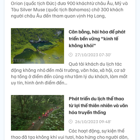
Orion (quốc tịch Đức) đưa 900 kháchtừ châu Âu, Mỹ và
Tàu Silver Muse (quốc tịch Bahamas) chở 300 khách
người châu Âu đến tham quan vịnh Hạ Long,
Cân bằng, hài hòa để phát
triển bền vững “kinh tế
không khói”
27/10/2023 07:30’
Quá tải khách du lịch tác
động không nhỏ đến môi trường, văn hóa, xã hội, cơ sở
hạ tầng ở điểm đến cũng như tâm lý du khách, làm mất
uy tín, hình ảnh điểm đến...
Phát triển du lịch thể thao
từ lợi thế thiên nhiên và văn
hóa truyền thống
26/10/2023 09:48’
Các hoạt động, sự kiện thể
thao đã tạo không khí vui tươi, hào hứng cho người dân,