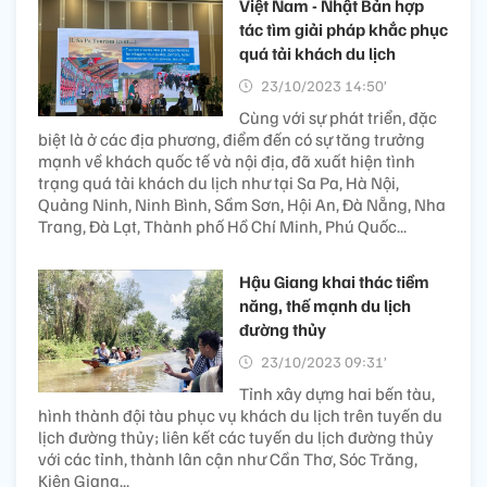
Việt Nam - Nhật Bản hợp
tác tìm giải pháp khắc phục
quá tải khách du lịch
23/10/2023 14:50’
Cùng với sự phát triển, đặc
biệt là ở các địa phương, điểm đến có sự tăng trưởng
mạnh về khách quốc tế và nội địa, đã xuất hiện tình
trạng quá tải khách du lịch như tại Sa Pa, Hà Nội,
Quảng Ninh, Ninh Bình, Sầm Sơn, Hội An, Đà Nẵng, Nha
Trang, Đà Lạt, Thành phố Hồ Chí Minh, Phú Quốc...
Hậu Giang khai thác tiềm
năng, thế mạnh du lịch
đường thủy
23/10/2023 09:31’
Tỉnh xây dựng hai bến tàu,
hình thành đội tàu phục vụ khách du lịch trên tuyến du
lịch đường thủy; liên kết các tuyến du lịch đường thủy
với các tỉnh, thành lân cận như Cần Thơ, Sóc Trăng,
Kiên Giang...