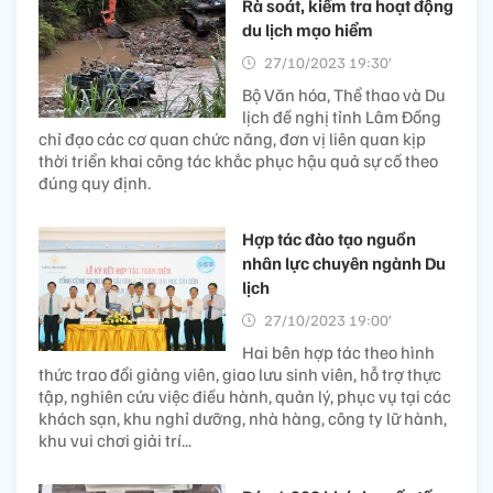
Rà soát, kiểm tra hoạt động
du lịch mạo hiểm
27/10/2023 19:30’
Bộ Văn hóa, Thể thao và Du
lịch đề nghị tỉnh Lâm Đồng
chỉ đạo các cơ quan chức năng, đơn vị liên quan kịp
thời triển khai công tác khắc phục hậu quả sự cố theo
đúng quy định.
Hợp tác đào tạo nguồn
nhân lực chuyên ngành Du
lịch
27/10/2023 19:00’
Hai bên hợp tác theo hình
thức trao đổi giảng viên, giao lưu sinh viên, hỗ trợ thực
tập, nghiên cứu việc điều hành, quản lý, phục vụ tại các
khách sạn, khu nghỉ dưỡng, nhà hàng, công ty lữ hành,
khu vui chơi giải trí...