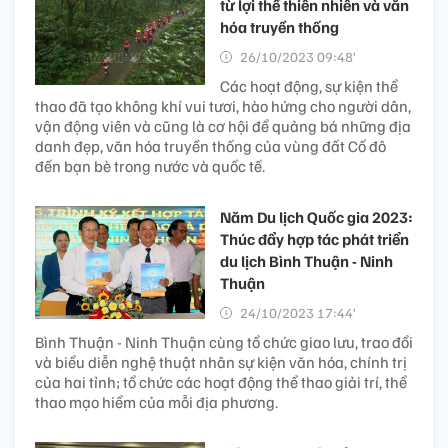
từ lợi thế thiên nhiên và văn
hóa truyền thống
26/10/2023 09:48’
Các hoạt động, sự kiện thể
thao đã tạo không khí vui tươi, hào hứng cho người dân,
vận động viên và cũng là cơ hội để quảng bá những địa
danh đẹp, văn hóa truyền thống của vùng đất Cố đô
đến bạn bè trong nước và quốc tế.
Năm Du lịch Quốc gia 2023:
Thúc đẩy hợp tác phát triển
du lịch Bình Thuận - Ninh
Thuận
24/10/2023 17:44’
Bình Thuận - Ninh Thuận cùng tổ chức giao lưu, trao đổi
và biểu diễn nghệ thuật nhân sự kiện văn hóa, chính trị
của hai tỉnh; tổ chức các hoạt động thể thao giải trí, thể
thao mạo hiểm của mỗi địa phương.