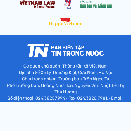
Cơ quan chủ quản: Thông tấn xã Việt Nam
Địa chỉ: Số 05 Lý Thường Kiệt, Cửa Nam, Hà Nội
Chịu trách nhiệm: Trưởng ban Trần Ngọc Tú
Phó Trưởng ban: Hoàng Như Hoa, Nguyễn Văn Nhật, Lê Thị
Thu Hương
Số điện thoại: 024.38257994 - Fax: 024.3826.7981 - Email:
tap.phongbien@gmail.com
Không sao chép nội dung khi chưa có sự đồng ý bằng văn bản
!