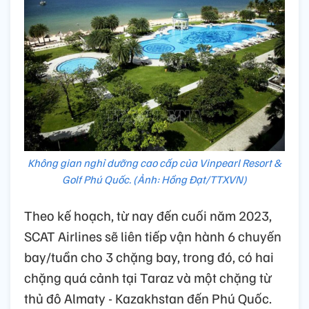
Không gian nghỉ dưỡng cao cấp của Vinpearl Resort &
Golf Phú Quốc. (Ảnh: Hồng Đạt/TTXVN)
Theo kế hoạch, từ nay đến cuối năm 2023,
SCAT Airlines sẽ liên tiếp vận hành 6 chuyến
bay/tuần cho 3 chặng bay, trong đó, có hai
chặng quá cảnh tại Taraz và một chặng từ
thủ đô Almaty - Kazakhstan đến Phú Quốc.