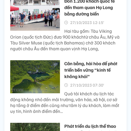
Đón 1.200 khách quốc tế
đến tham quan Hạ Long
bằng đường biển
27/10/2023 12:15’
Hai tàu gồm: Tàu Viking
Orion (quốc tịch Đức) đưa 900 kháchtừ châu Âu, Mỹ và
Tàu Silver Muse (quốc tịch Bahamas) chở 300 khách
người châu Âu đến tham quan vịnh Hạ Long,
Cân bằng, hài hòa để phát
triển bền vững “kinh tế
không khói”
27/10/2023 07:30’
Quá tải khách du lịch tác
động không nhỏ đến môi trường, văn hóa, xã hội, cơ sở
hạ tầng ở điểm đến cũng như tâm lý du khách, làm mất
uy tín, hình ảnh điểm đến...
Phát triển du lịch thể thao