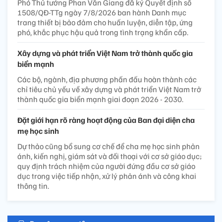
Phó Thủ tướng Phan Văn Giang đã ký Quyết định số
1508/QĐ-TTg ngày 7/8/2026 ban hành Danh mục
trang thiết bị bảo đảm cho huấn luyện, diễn tập, ứng
phó, khắc phục hậu quả trong tình trạng khẩn cấp.
Xây dựng và phát triển Việt Nam trở thành quốc gia
biển mạnh
Các bộ, ngành, địa phương phấn đấu hoàn thành các
chỉ tiêu chủ yếu về xây dựng và phát triển Việt Nam trở
thành quốc gia biển mạnh giai đoạn 2026 - 2030.
Đặt giới hạn rõ ràng hoạt động của Ban đại diện cha
mẹ học sinh
Dự thảo cũng bổ sung cơ chế để cha mẹ học sinh phản
ánh, kiến nghị, giám sát và đối thoại với cơ sở giáo dục;
quy định trách nhiệm của người đứng đầu cơ sở giáo
dục trong việc tiếp nhận, xử lý phản ánh và công khai
thông tin.