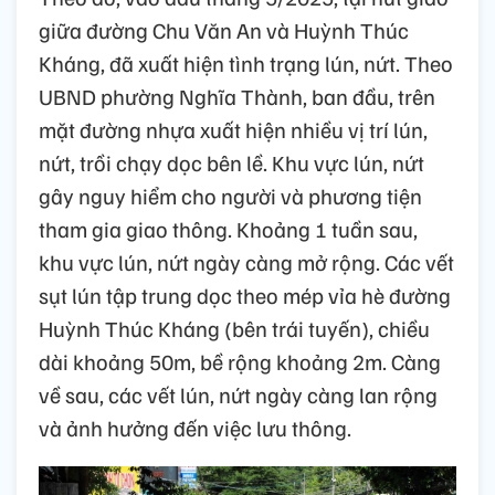
giữa đường Chu Văn An và Huỳnh Thúc
Kháng, đã xuất hiện tình trạng lún, nứt. Theo
UBND phường Nghĩa Thành, ban đầu, trên
mặt đường nhựa xuất hiện nhiều vị trí lún,
nứt, trồi chạy dọc bên lề. Khu vực lún, nứt
gây nguy hiểm cho người và phương tiện
tham gia giao thông. Khoảng 1 tuần sau,
khu vực lún, nứt ngày càng mở rộng. Các vết
sụt lún tập trung dọc theo mép vỉa hè đường
Huỳnh Thúc Kháng (bên trái tuyến), chiều
dài khoảng 50m, bề rộng khoảng 2m. Càng
về sau, các vết lún, nứt ngày càng lan rộng
và ảnh hưởng đến việc lưu thông.