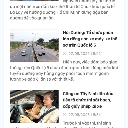
Nguyên nhân gây ùn tắc là
do một nhóm xe đầu kéo chở than từ Cửa khẩu quốc tế
La Lay về hướng đường Hồ Chí Minh dừng đậu bên
đường để vào quán ăn.
Hải Dương: Tổ chức phân
làn riêng cho xe máy, xe thô
sơ trên Quốc lộ 5
27/05/2025 15:52’
Hiện nay, việc đảm bảo giao
thông trên Quốc lộ 5 chưa được quan tâm đúng mức khi
tuyến đường này hằng ngày phải "oằn mình" gánh
lượng xe gấp 6 lần so với thiết kế.
Công an Tây Ninh lần đầu
tiên tổ chức thi sát hạch,
cấp giấy phép lái xe
27/05/2025 15:51’
Trước khi vào thi, thí sinh