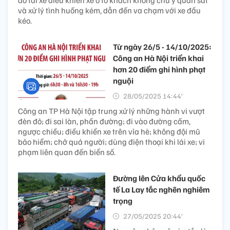
do tài xế điều khiển xe ô tô khách không chú ý quan sát
và xử lý tình huống kém, dẫn đến va chạm với xe đầu
kéo.
Từ ngày 26/5 - 14/10/2025:
Công an Hà Nội triển khai
hơn 20 điểm ghi hình phạt
nguội
28/05/2025 14:44’
Công an TP Hà Nội tập trung xử lý những hành vi vượt
đèn đỏ; đi sai làn, phần đường; đi vào đường cấm,
ngược chiều; điều khiển xe trên vỉa hè; không đội mũ
bảo hiểm; chở quá người; dùng điện thoại khi lái xe; vi
phạm liên quan đến biển số.
Đường lên Cửa khẩu quốc
tế La Lay tắc nghẽn nghiêm
trọng
27/05/2025 20:44’