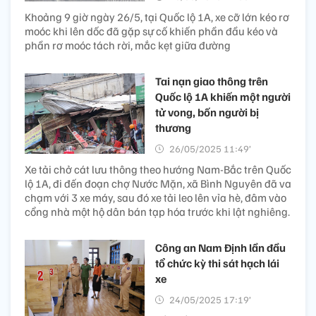
Khoảng 9 giờ ngày 26/5, tại Quốc lộ 1A, xe cỡ lớn kéo rơ
moóc khi lên dốc đã gặp sự cố khiến phần đầu kéo và
phần rơ moóc tách rời, mắc kẹt giữa đường
Tai nạn giao thông trên
Quốc lộ 1A khiến một người
tử vong, bốn người bị
thương
26/05/2025 11:49’
Xe tải chở cát lưu thông theo hướng Nam-Bắc trên Quốc
lộ 1A, đi đến đoạn chợ Nước Mặn, xã Bình Nguyên đã va
chạm với 3 xe máy, sau đó xe tải leo lên vỉa hè, đâm vào
cổng nhà một hộ dân bán tạp hóa trước khi lật nghiêng.
Công an Nam Định lần đầu
tổ chức kỳ thi sát hạch lái
xe
24/05/2025 17:19’