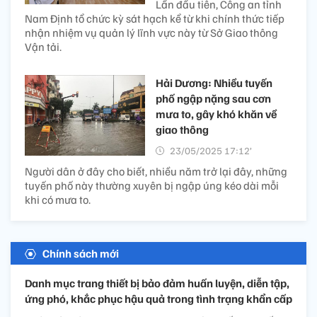
Lần đầu tiên, Công an tỉnh
Nam Định tổ chức kỳ sát hạch kể từ khi chính thức tiếp
nhận nhiệm vụ quản lý lĩnh vực này từ Sở Giao thông
Vận tải.
Hải Dương: Nhiều tuyến
phố ngập nặng sau cơn
mưa to, gây khó khăn về
giao thông
23/05/2025 17:12’
Người dân ở đây cho biết, nhiều năm trở lại đây, những
tuyến phố này thường xuyên bị ngập úng kéo dài mỗi
khi có mưa to.
Chính sách mới
Danh mục trang thiết bị bảo đảm huấn luyện, diễn tập,
ứng phó, khắc phục hậu quả trong tình trạng khẩn cấp