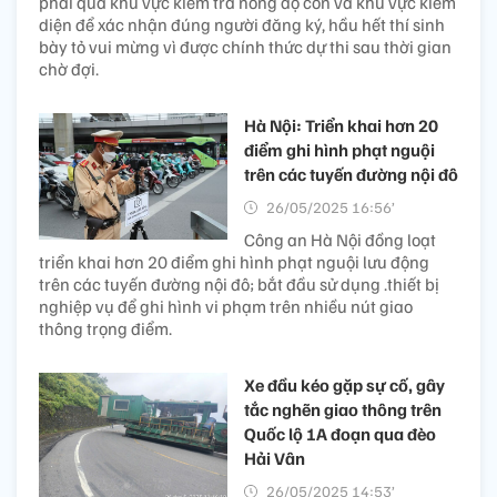
phải qua khu vực kiểm tra nồng độ cồn và khu vực kiểm
diện để xác nhận đúng người đăng ký, hầu hết thí sinh
bày tỏ vui mừng vì được chính thức dự thi sau thời gian
chờ đợi.
Hà Nội: Triển khai hơn 20
điểm ghi hình phạt nguội
trên các tuyến đường nội đô
26/05/2025 16:56’
Công an Hà Nội đồng loạt
triển khai hơn 20 điểm ghi hình phạt nguội lưu động
trên các tuyến đường nội đô; bắt đầu sử dụng .thiết bị
nghiệp vụ để ghi hình vi phạm trên nhiều nút giao
thông trọng điểm.
Xe đầu kéo gặp sự cố, gây
tắc nghẽn giao thông trên
Quốc lộ 1A đoạn qua đèo
Hải Vân
26/05/2025 14:53’