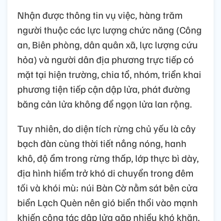
Nhận được thông tin vụ việc, hàng trăm
người thuộc các lực lượng chức năng (Công
an, Biên phòng, dân quân xã, lực lượng cứu
hỏa) và người dân địa phương trực tiếp có
mặt tại hiện trường, chia tổ, nhóm, triển khai
phương tiện tiếp cận dập lửa, phát đường
băng cản lửa không để ngọn lửa lan rộng.
Tuy nhiên, do diện tích rừng chủ yếu là cây
bạch đàn cùng thời tiết nắng nóng, hanh
khô, độ ẩm trong rừng thấp, lớp thực bì dày,
địa hình hiểm trở khó di chuyển trong đêm
tối và khói mù; núi Bàn Cờ nằm sát bên cửa
biển Lạch Quèn nên gió biển thổi vào mạnh
khiến công tác dập lửa gặp nhiều khó khăn.