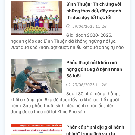
Bình Thuận: Thích ứng với
những thay đổi, đẩy mạnh
thi đua dạy tốt học tốt
29/06/2025 11:26’
Giai đoạn 2020- 2025,
ngành giáo dục Bình Thuận đã không ngừng nỗ lực,
vượt qua khó khăn, đạt được nhiều kết quả đáng tự hào.
Phẫu thuật cắt khối u xơ
nặng gần 5kg ở bệnh nhân
56 tuổi
29/06/2025 11:26’
Sau 180 phút căng thẳng,
khối u nặng gần 5kg đã được lấy ra khỏi cơ thể người
bệnh. Sau phẫu thuật sinh hiệu bệnh nhân ổn, hiện
đang được theo dõi tại Khoa Phụ sản.
Phân cấp “phi địa giới hành
chính” trong lĩnh vực tư