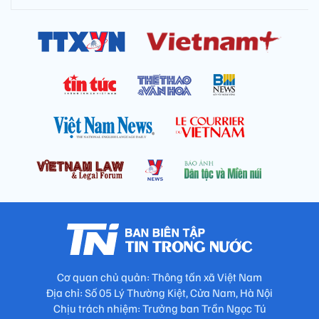
Cơ quan chủ quản: Thông tấn xã Việt Nam
Địa chỉ: Số 05 Lý Thường Kiệt, Cửa Nam, Hà Nội
Chịu trách nhiệm: Trưởng ban Trần Ngọc Tú