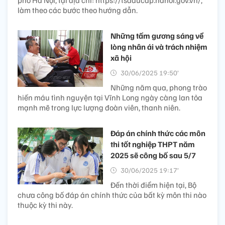
làm theo các bước theo hướng dẫn.
Những tấm gương sáng về
lòng nhân ái và trách nhiệm
xã hội
30/06/2025 19:50’
Những năm qua, phong trào
hiến máu tình nguyện tại Vĩnh Long ngày càng lan tỏa
mạnh mẽ trong lực lượng đoàn viên, thanh niên.
Đáp án chính thức các môn
thi tốt nghiệp THPT năm
2025 sẽ công bố sau 5/7
30/06/2025 19:17’
Đến thời điểm hiện tại, Bộ
chưa công bố đáp án chính thức của bất kỳ môn thi nào
thuộc kỳ thi này.