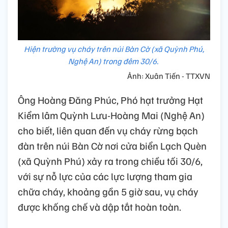
Hiện trường vụ cháy trên núi Bàn Cờ (xã Quỳnh Phú,
Nghệ An) trong đêm 30/6.
Ảnh: Xuân Tiến - TTXVN
Ông Hoàng Đăng Phúc, Phó hạt trưởng Hạt
Kiểm lâm Quỳnh Lưu-Hoàng Mai (Nghệ An)
cho biết, liên quan đến vụ cháy rừng bạch
đàn trên núi Bàn Cờ nơi cửa biển Lạch Quèn
(xã Quỳnh Phú) xảy ra trong chiều tối 30/6,
với sự nỗ lực của các lực lượng tham gia
chữa cháy, khoảng gần 5 giờ sau, vụ cháy
được khống chế và dập tắt hoàn toàn.