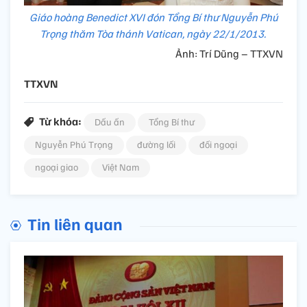
Giáo hoàng Benedict XVI đón Tổng Bí thư Nguyễn Phú
Trọng thăm Tòa thánh Vatican, ngày 22/1/2013.
Ảnh: Trí Dũng – TTXVN
TTXVN
Từ khóa:
Dấu ấn
Tổng Bí thư
Nguyễn Phú Trọng
đường lối
đối ngoại
ngoại giao
Việt Nam
Tin liên quan