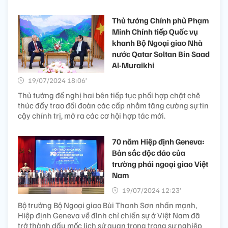
Thủ tướng Chính phủ Phạm
Minh Chính tiếp Quốc vụ
khanh Bộ Ngoại giao Nhà
nước Qatar Soltan Bin Saad
Al-Muraikhi
19/07/2024 18:06’
Thủ tướng đề nghị hai bên tiếp tục phối hợp chặt chẽ
thúc đẩy trao đổi đoàn các cấp nhằm tăng cường sự tin
cậy chính trị, mở ra các cơ hội hợp tác mới.
70 năm Hiệp định Geneva:
Bản sắc độc đáo của
trường phái ngoại giao Việt
Nam
19/07/2024 12:23’
Bộ trưởng Bộ Ngoại giao Bùi Thanh Sơn nhấn mạnh,
Hiệp định Geneva về đình chỉ chiến sự ở Việt Nam đã
trở thành dấu mốc lịch sử quan trọng trong sự nghiệp