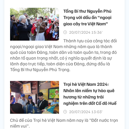
Tổng Bí thư Nguyễn Phú
Trọng với dấu ấn “ngoại
giao cây tre Việt Nam”
20/07/2024 15:36’
Thành tựu của công tác đối
ngoại/ngoại giao Việt Nam những năm qua là thành
quả của toàn Đảng, toàn dân và toàn quân ta, trong đó
nhân tố quan trọng nhất, có ý nghĩa quyết định là sự
lãnh đạo trực tiếp, toàn diện của Đảng, đứng đầu là
Tổng Bí thư Nguyễn Phú Trọng.
Trại hè Việt Nam 2024:
Nhân lên niềm tự hào quê
hương từ những trải
nghiệm trên đất Cố đô Huế
20/07/2024 13:03’
Chủ đề của Trại hè Việt Nam năm nay là "Đất nước trọn
niềm vui".