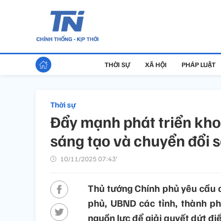
THỜI SỰ
XÃ HỘI
PHÁP LUẬT
Thời sự
Đẩy mạnh phát triển kho
sáng tạo và chuyển đổi 
10/11/2025 07:43’
Thủ tướng Chính phủ yêu cầu 
phủ, UBND các tỉnh, thành ph
nguồn lực để giải quyết dứt đ