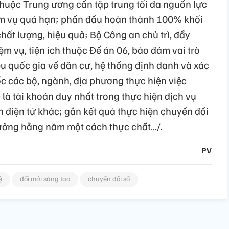
thuộc Trung ương cần tập trung tối đa nguồn lực
iệm vụ quá hạn; phấn đấu hoàn thành 100% khối
ất lượng, hiệu quả; Bộ Công an chủ trì, đẩy
ệm vụ, tiện ích thuộc Đề án 06, bảo đảm vai trò
iệu quốc gia về dân cư, hệ thống định danh và xác
c các bộ, ngành, địa phương thực hiện việc
là tài khoản duy nhất trong thực hiện dịch vụ
h điện tử khác; gắn kết quả thực hiện chuyển đổi
thưởng hằng năm một cách thực chất…/.
PV
ệ
đổi mới sáng tạo
chuyển đổi số