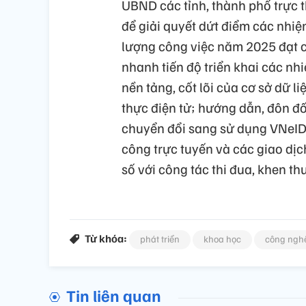
UBND các tỉnh, thành phố trực 
để giải quyết dứt điểm các nh
lượng công việc năm 2025 đạt ch
nhanh tiến độ triển khai các nhi
nền tảng, cốt lõi của cơ sở dữ l
thực điện tử; hướng dẫn, đôn đố
chuyển đổi sang sử dụng VNeID 
công trực tuyến và các giao dịc
số với công tác thi đua, khen 
Từ khóa:
phát triển
khoa học
công ngh
Tin liên quan