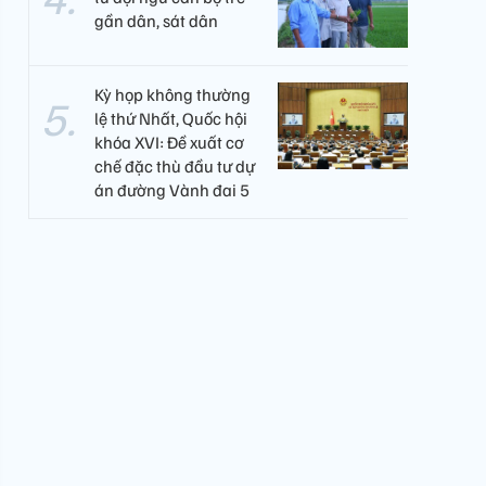
gần dân, sát dân
Kỳ họp không thường
lệ thứ Nhất, Quốc hội
khóa XVI: Đề xuất cơ
chế đặc thù đầu tư dự
án đường Vành đai 5