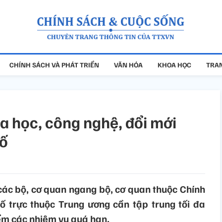
CHÍNH SÁCH VÀ PHÁT TRIỂN
VĂN HÓA
KHOA HỌC
TRAN
a học, công nghệ, đổi mới
số
các bộ, cơ quan ngang bộ, cơ quan thuộc Chính
ố trực thuộc Trung ương cần tập trung tối đa
iểm các nhiệm vụ quá hạn.