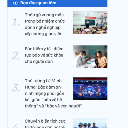
Bạn đọc quan tâm
Tháo gỡ vướng mắc
trong bổ nhiệm chức
danh nghề nghiệp,
xếp lương giáo viên
Bảo hiểm y tế - điểm
tựa bảo vệ sức khỏe
cho người dân
Thủ tướng Lê Minh
Hưng: Bảo đảm an
ninh mạng phải gắn
kết giữa "bảo vệ hệ
thống" và "bảo vệ con người"
Chuyển biến tích cực
từ đội ngũ cán bộ trẻ