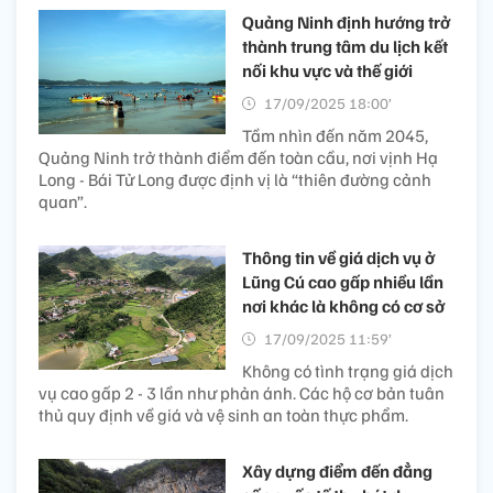
Quảng Ninh định hướng trở
thành trung tâm du lịch kết
nối khu vực và thế giới
17/09/2025 18:00’
Tầm nhìn đến năm 2045,
Quảng Ninh trở thành điểm đến toàn cầu, nơi vịnh Hạ
Long - Bái Tử Long được định vị là “thiên đường cảnh
quan”.
Thông tin về giá dịch vụ ở
Lũng Cú cao gấp nhiều lần
nơi khác là không có cơ sở
17/09/2025 11:59’
Không có tình trạng giá dịch
vụ cao gấp 2 - 3 lần như phản ánh. Các hộ cơ bản tuân
thủ quy định về giá và vệ sinh an toàn thực phẩm.
Xây dựng điểm đến đẳng