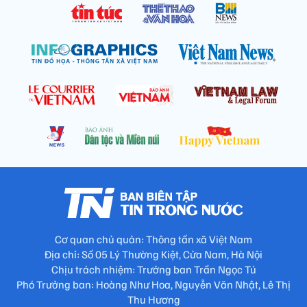
Cơ quan chủ quản: Thông tấn xã Việt Nam
Địa chỉ: Số 05 Lý Thường Kiệt, Cửa Nam, Hà Nội
Chịu trách nhiệm: Trưởng ban Trần Ngọc Tú
Phó Trưởng ban: Hoàng Như Hoa, Nguyễn Văn Nhật, Lê Thị
Thu Hương