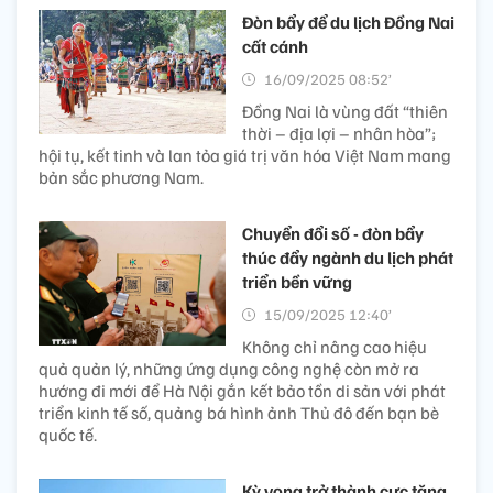
Đòn bẩy để du lịch Đồng Nai
cất cánh
16/09/2025 08:52’
Đồng Nai là vùng đất “thiên
thời – địa lợi – nhân hòa”;
hội tụ, kết tinh và lan tỏa giá trị văn hóa Việt Nam mang
bản sắc phương Nam.
Chuyển đổi số - đòn bẩy
thúc đẩy ngành du lịch phát
triển bền vững
15/09/2025 12:40’
Không chỉ nâng cao hiệu
quả quản lý, những ứng dụng công nghệ còn mở ra
hướng đi mới để Hà Nội gắn kết bảo tồn di sản với phát
triển kinh tế số, quảng bá hình ảnh Thủ đô đến bạn bè
quốc tế.
Kỳ vọng trở thành cực tăng