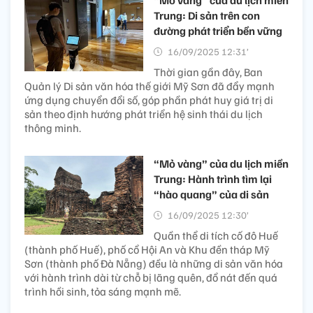
“Mỏ vàng” của du lịch miền
Trung: Di sản trên con
đường phát triển bền vững
16/09/2025 12:31’
Thời gian gần đây, Ban
Quản lý Di sản văn hóa thế giới Mỹ Sơn đã đẩy mạnh
ứng dụng chuyển đổi số, góp phần phát huy giá trị di
sản theo định hướng phát triển hệ sinh thái du lịch
thông minh.
“Mỏ vàng” của du lịch miền
Trung: Hành trình tìm lại
“hào quang” của di sản
16/09/2025 12:30’
Quần thể di tích cố đô Huế
(thành phố Huế), phố cổ Hội An và Khu đền tháp Mỹ
Sơn (thành phố Đà Nẵng) đều là những di sản văn hóa
với hành trình dài từ chỗ bị lãng quên, đổ nát đến quá
trình hồi sinh, tỏa sáng mạnh mẽ.