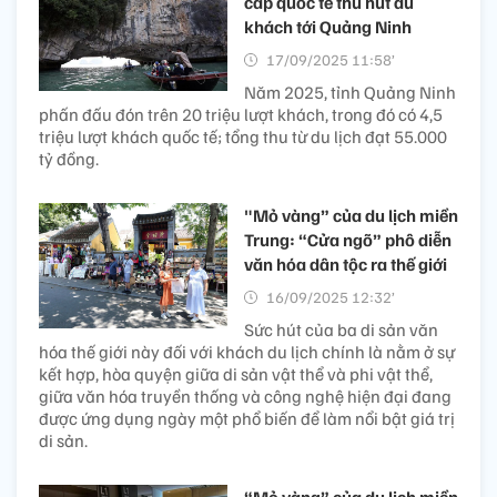
cấp quốc tế thu hút du
khách tới Quảng Ninh
17/09/2025 11:58’
Năm 2025, tỉnh Quảng Ninh
phấn đấu đón trên 20 triệu lượt khách, trong đó có 4,5
triệu lượt khách quốc tế; tổng thu từ du lịch đạt 55.000
tỷ đồng.
"Mỏ vàng” của du lịch miền
Trung: “Cửa ngõ” phô diễn
văn hóa dân tộc ra thế giới
16/09/2025 12:32’
Sức hút của ba di sản văn
hóa thế giới này đối với khách du lịch chính là nằm ở sự
kết hợp, hòa quyện giữa di sản vật thể và phi vật thể,
giữa văn hóa truyền thống và công nghệ hiện đại đang
được ứng dụng ngày một phổ biến để làm nổi bật giá trị
di sản.