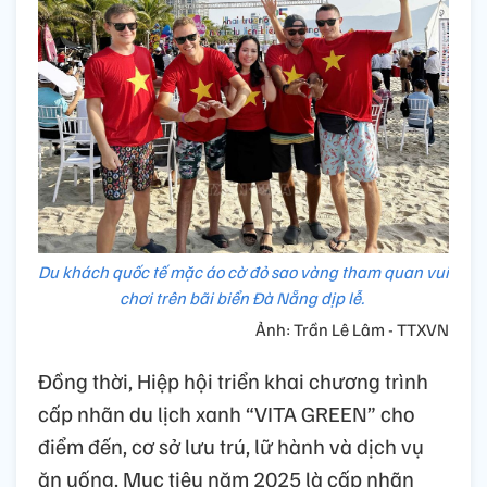
Du khách quốc tế mặc áo cờ đỏ sao vàng tham quan vui
chơi trên bãi biển Đà Nẵng dịp lễ.
Ảnh: Trần Lê Lâm - TTXVN
Đồng thời, Hiệp hội triển khai chương trình
cấp nhãn du lịch xanh “VITA GREEN” cho
điểm đến, cơ sở lưu trú, lữ hành và dịch vụ
ăn uống. Mục tiêu năm 2025 là cấp nhãn