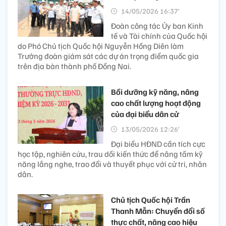
14/05/2026 16:37’
Đoàn công tác Ủy ban Kinh
tế và Tài chính của Quốc hội
do Phó Chủ tịch Quốc hội Nguyễn Hồng Diên làm
Trưởng đoàn giám sát các dự án trọng điểm quốc gia
trên địa bàn thành phố Đồng Nai.
Bồi dưỡng kỹ năng, nâng
cao chất lượng hoạt động
của đại biểu dân cử
13/05/2026 12:26’
Đại biểu HĐND cần tích cực
học tập, nghiên cứu, trau dồi kiến thức để nâng tầm kỹ
năng lắng nghe, trao đổi và thuyết phục với cử tri, nhân
dân.
Chủ tịch Quốc hội Trần
Thanh Mẫn: Chuyển đổi số
thực chất, nâng cao hiệu