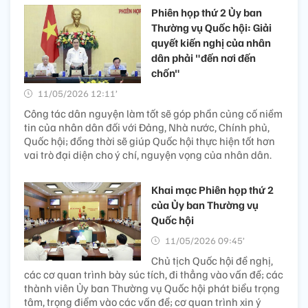
Phiên họp thứ 2 Ủy ban
Thường vụ Quốc hội: Giải
quyết kiến nghị của nhân
dân phải "đến nơi đến
chốn"
11/05/2026 12:11’
Công tác dân nguyện làm tốt sẽ góp phần củng cố niềm
tin của nhân dân đối với Đảng, Nhà nước, Chính phủ,
Quốc hội; đồng thời sẽ giúp Quốc hội thực hiện tốt hơn
vai trò đại diện cho ý chí, nguyện vọng của nhân dân.
Khai mạc Phiên họp thứ 2
của Ủy ban Thường vụ
Quốc hội
11/05/2026 09:45’
Chủ tịch Quốc hội đề nghị,
các cơ quan trình bày súc tích, đi thẳng vào vấn đề; các
thành viên Ủy ban Thường vụ Quốc hội phát biểu trọng
tâm, trọng điểm vào các vấn đề; cơ quan trình xin ý