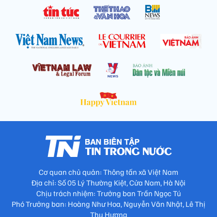
Cơ quan chủ quản: Thông tấn xã Việt Nam
Địa chỉ: Số 05 Lý Thường Kiệt, Cửa Nam, Hà Nội
Chịu trách nhiệm: Trưởng ban Trần Ngọc Tú
Phó Trưởng ban: Hoàng Như Hoa, Nguyễn Văn Nhật, Lê Thị
Thu Hương