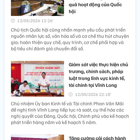
quả hoạt động của Quốc
hội
13/05/2026 12:26’
Chủ tịch Quốc hội cũng nhấn mạnh yêu cầu phát triển
nguồn nhân lực số, văn hóa số và cơ chế thu hút chuyên
gia; hoàn thiện quy chế, quy trình, cơ chế phối hợp và
bộ tiêu chí đánh giá chuyển đổi số.
Giám sát việc thực hiện chủ
trương, chính sách, pháp
luật trong lĩnh vực kinh tế,
tài chính tại Vĩnh Long
12/05/2026 22:18’
Chủ nhiệm Ủy ban Kinh tế và Tài chính Phan Văn Mãi
đề nghị tỉnh Vĩnh Long tiếp tục rà soát, cụ thể hóa các
nghị quyết của Đảng, Quốc hội, Chính phủ vào kế hoạch
phát triển hàng năm và kế hoạch 5 năm.
Tăng cường cải cách hành