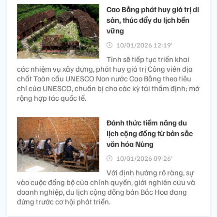
Cao Bằng phát huy giá trị di
sản, thúc đẩy du lịch bền
vững
10/01/2026 12:19’
Tỉnh sẽ tiếp tục triển khai
các nhiệm vụ xây dựng, phát huy giá trị Công viên địa
chất Toàn cầu UNESCO Non nước Cao Bằng theo tiêu
chí của UNESCO, chuẩn bị cho các kỳ tái thẩm định; mở
rộng hợp tác quốc tế.
Đánh thức tiềm năng du
lịch cộng đồng từ bản sắc
văn hóa Nùng
10/01/2026 09:26’
Với định hướng rõ ràng, sự
vào cuộc đồng bộ của chính quyền, giới nghiên cứu và
doanh nghiệp, du lịch cộng đồng bản Bắc Hoa đang
đứng trước cơ hội phát triển.