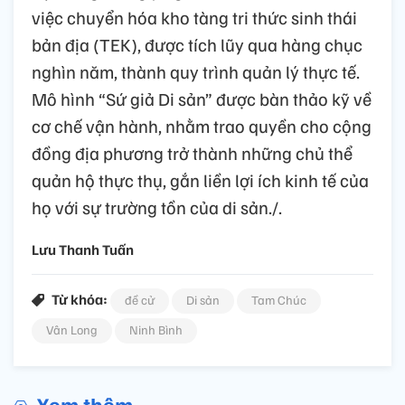
việc chuyển hóa kho tàng tri thức sinh thái
bản địa (TEK), được tích lũy qua hàng chục
nghìn năm, thành quy trình quản lý thực tế.
Mô hình “Sứ giả Di sản” được bàn thảo kỹ về
cơ chế vận hành, nhằm trao quyền cho cộng
đồng địa phương trở thành những chủ thể
quản hộ thực thụ, gắn liền lợi ích kinh tế của
họ với sự trường tồn của di sản./.
Lưu Thanh Tuấn
Từ khóa:
đề cử
Di sản
Tam Chúc
Vân Long
Ninh Bình
Xem thêm