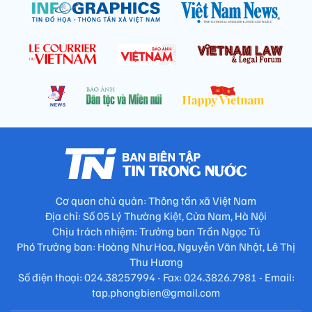
Cơ quan chủ quản: Thông tấn xã Việt Nam
Địa chỉ: Số 05 Lý Thường Kiệt, Cửa Nam, Hà Nội
Chịu trách nhiệm: Trưởng ban Trần Ngọc Tú
Phó Trưởng ban: Hoàng Như Hoa, Nguyễn Văn Nhật, Lê Thị
Thu Hương
Số điện thoại: 024.38257994 - Fax: 024.3826.7981 - Email:
tap.phongbien@gmail.com