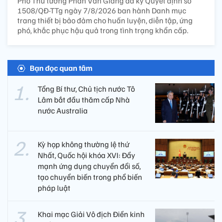
Phó Thủ tướng Phan Văn Giang đã ký Quyết định số
1508/QĐ-TTg ngày 7/8/2026 ban hành Danh mục
trang thiết bị bảo đảm cho huấn luyện, diễn tập, ứng
phó, khắc phục hậu quả trong tình trạng khẩn cấp.
Bạn đọc quan tâm
Tổng Bí thư, Chủ tịch nước Tô
Lâm bắt đầu thăm cấp Nhà
nước Australia
Kỳ họp không thường lệ thứ
Nhất, Quốc hội khóa XVI: Đẩy
mạnh ứng dụng chuyển đổi số,
tạo chuyển biến trong phổ biến
pháp luật
Khai mạc Giải Vô địch Điền kinh