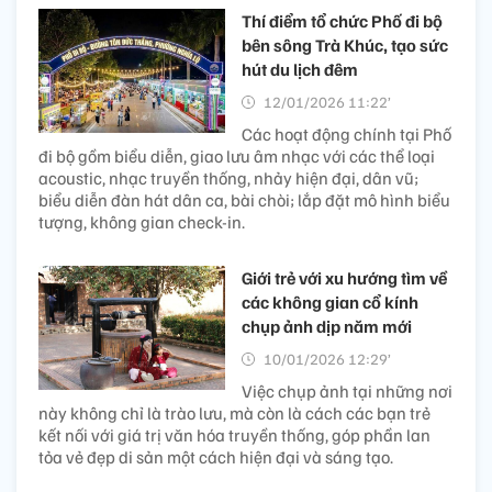
Thí điểm tổ chức Phố đi bộ
bên sông Trà Khúc, tạo sức
hút du lịch đêm
12/01/2026 11:22’
Các hoạt động chính tại Phố
đi bộ gồm biểu diễn, giao lưu âm nhạc với các thể loại
acoustic, nhạc truyền thống, nhảy hiện đại, dân vũ;
biểu diễn đàn hát dân ca, bài chòi; lắp đặt mô hình biểu
tượng, không gian check-in.
Giới trẻ với xu hướng tìm về
các không gian cổ kính
chụp ảnh dịp năm mới
10/01/2026 12:29’
Việc chụp ảnh tại những nơi
này không chỉ là trào lưu, mà còn là cách các bạn trẻ
kết nối với giá trị văn hóa truyền thống, góp phần lan
tỏa vẻ đẹp di sản một cách hiện đại và sáng tạo.