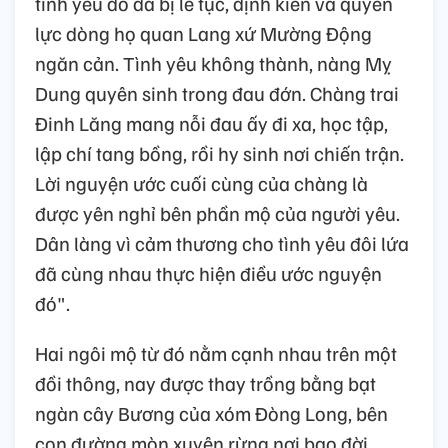
tình yêu đó đã bị lễ tục, định kiến và quyền
lực dòng họ quan Lang xứ Mường Động
ngăn cản. Tình yêu không thành, nàng Mỵ
Dung quyên sinh trong đau đớn. Chàng trai
Đinh Lăng mang nỗi đau ấy đi xa, học tập,
lập chí tang bồng, rồi hy sinh nơi chiến trận.
Lời nguyện ước cuối cùng của chàng là
được yên nghỉ bên phần mộ của người yêu.
Dân làng vì cảm thương cho tình yêu đôi lứa
đã cùng nhau thực hiện điều ước nguyện
đó".
Hai ngôi mộ từ đó nằm cạnh nhau trên một
đồi thông, nay được thay trồng bằng bạt
ngàn cây Bương của xóm Đòng Long, bên
con đường mòn xuyên rừng nơi bao đời