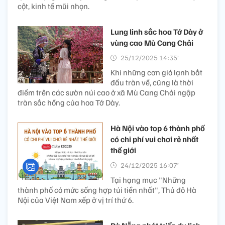
cột, kinh tế mũi nhọn.
Lung linh sắc hoa Tớ Dày ở
vùng cao Mù Cang Chải
25/12/2025 14:35’
Khi những cơn gió lạnh bắt
đầu tràn về, cũng là thời
điểm trên các sườn núi cao ở xã Mù Cang Chải ngập
tràn sắc hồng của hoa Tớ Dày.
Hà Nội vào top 6 thành phố
có chi phí vui chơi rẻ nhất
thế giới
24/12/2025 16:07’
Tại hạng mục "Những
thành phố có mức sống hợp túi tiền nhất", Thủ đô Hà
Nội của Việt Nam xếp ở vị trí thứ 6.