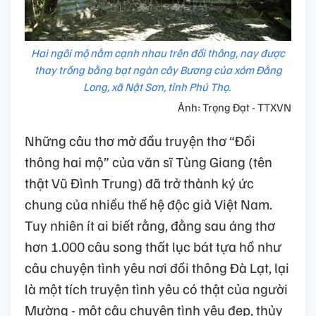
Hai ngôi mộ nằm cạnh nhau trên đồi thông, nay được
thay trồng bằng bạt ngàn cây Bương của xóm Đằng
Long, xã Nật Sơn, tỉnh Phú Thọ.
Ảnh: Trọng Đạt - TTXVN
Những câu thơ mở đầu truyện thơ “Đồi
thông hai mộ” của văn sĩ Tùng Giang (tên
thật Vũ Đình Trung) đã trở thành ký ức
chung của nhiều thế hệ độc giả Việt Nam.
Tuy nhiên ít ai biết rằng, đằng sau áng thơ
hơn 1.000 câu song thất lục bát tựa hồ như
câu chuyện tình yêu nơi đồi thông Đà Lạt, lại
là một tích truyện tình yêu có thật của người
Mường - một câu chuyện tình yêu đẹp, thủy