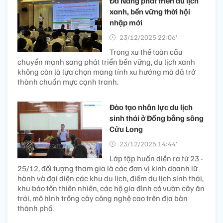
Đà Nẵng phát triển du lịch
xanh, bền vững thời hội
nhập mới
23/12/2025 22:06’
Trong xu thế toàn cầu
chuyển mạnh sang phát triển bền vững, du lịch xanh
không còn là lựa chọn mang tính xu hướng mà đã trở
thành chuẩn mực cạnh tranh.
Đào tạo nhân lực du lịch
sinh thái ở Đồng bằng sông
Cửu Long
23/12/2025 14:44’
Lớp tập huấn diễn ra từ 23 -
25/12, đối tượng tham gia là các đơn vị kinh doanh lữ
hành và đại diện các khu du lịch, điểm du lịch sinh thái,
khu bảo tồn thiên nhiên, các hộ gia đình có vườn cây ăn
trái, mô hình trồng cây công nghệ cao trên địa bàn
thành phố.