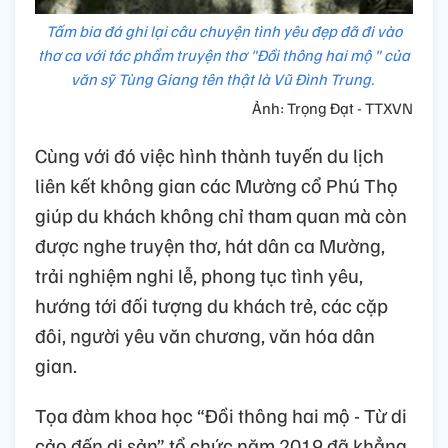
Tấm bia đá ghi lại câu chuyện tình yêu đẹp đã đi vào
thơ ca với tác phẩm truyện thơ "Đồi thông hai mộ " của
văn sỹ Tùng Giang tên thật là Vũ Đình Trung.
Ảnh: Trọng Đạt - TTXVN
Cùng với đó việc hình thành tuyến du lịch
liên kết không gian các Mường cổ Phú Thọ
giúp du khách không chỉ tham quan mà còn
được nghe truyện thơ, hát dân ca Mường,
trải nghiệm nghi lễ, phong tục tình yêu,
hướng tới đối tượng du khách trẻ, các cặp
đôi, người yêu văn chương, văn hóa dân
gian.
Tọa đàm khoa học “Đồi thông hai mộ - Từ di
cảo đến di sản” tổ chức năm 2019 đã khẳng