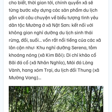
cho biết, thời gian tới, chính quyền xã sẽ
từng bước xây dựng các sản phẩm du lịch
gắn với câu chuyện về biểu tượng tình yêu
dân tộc Mường ở xã Nật Sơn; kết nối với
không gian nghỉ dưỡng du lịch sinh thái
rừng, đồi, suối… vốn rất nổi tiếng của các xã
lân cận như: Khu nghỉ dưỡng Serena, tắm
khoáng nóng (xã Kim Bôi); Di chỉ khảo cổ
Bãi đá cổ (xã Nhân Nghĩa), Mái đá Làng
Vành, hang xóm Trại, du lịch đồi Thung (xã
Mường Vang)...