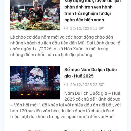
Xây dựng tour, tuyến du lịch
phản ánh trọn vẹn hành
trình trải nghiệm từ đại
ngàn đến biển xanh
22/12/2025 11:59’
Lễ chào cờ đầu năm mới và các hoạt động chào đón
những khách du lịch đầu tiên đến Mũi Đại Lãnh được tổ
chức ngày 1/1/2026 tại xã Hòa Xuân là một trong
những điểm nhấn của du lịch địa phương.
Bế mạc Năm Du lịch Quốc
gia - Huế 2025
20/12/2025 22:30’
Năm Du lịch Quốc gia – Huế
2025 có chủ đề “Kinh đô xưa
– Vận hội mới ”, đã khép lại với nhiều dấu ấn nổi bật, với
hơn 170 sự kiện văn hóa, du lịch được tổ chức; trên 6
triệu lượt du khách trong và ngoài nước đến với Huế.