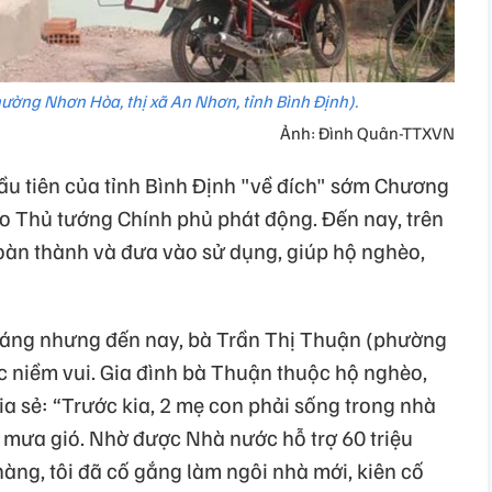
ường Nhơn Hòa, thị xã An Nhơn, tỉnh Bình Định).
Ảnh: Đình Quân-TTXVN
ầu tiên của tỉnh Bình Định "về đích" sớm Chương
do Thủ tướng Chính phủ phát động. Đến nay, trên
oàn thành và đưa vào sử dụng, giúp hộ nghèo,
háng nhưng đến nay, bà Trần Thị Thuận (phường
 niềm vui. Gia đình bà Thuận thuộc hộ nghèo,
hia sẻ: “Trước kia, 2 mẹ con phải sống trong nhà
i mưa gió. Nhờ được Nhà nước hỗ trợ 60 triệu
hàng, tôi đã cố gắng làm ngôi nhà mới, kiên cố