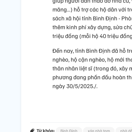
giúp người dân tháo dỡ nhà cũ, v
măng…) hỗ trợ các hộ dân với t
sách xã hội tỉnh Bình Định - Ph
thêm kinh phí xây dựng, sửa ch
triệu đồng (mỗi hộ 40 triệu đồng
Đến nay, tỉnh Bình Định đã hỗ t
nghèo, hộ cận nghèo, hộ mới th
thân nhân liệt sĩ (trong đó, xây
phương đang phấn đấu hoàn thà
ngày 30/5/2025./.
Từ khóa:
Bình Định
xóa nhà tạm
nhà dộ