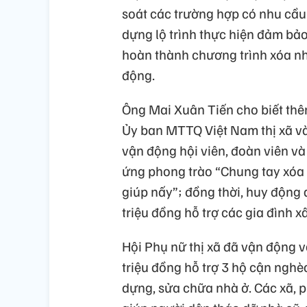
soát các trường hợp có nhu cầu
dựng lộ trình thực hiện đảm bả
hoàn thành chương trình xóa nh
động.
Ông Mai Xuân Tiến cho biết thê
Ủy ban MTTQ Việt Nam thị xã và c
vận động hội viên, đoàn viên v
ứng phong trào “Chung tay xóa 
giúp nấy”; đồng thời, huy động
triệu đồng hỗ trợ các gia đình 
Hội Phụ nữ thị xã đã vận động v
triệu đồng hỗ trợ 3 hộ cận ngh
dựng, sửa chữa nhà ở. Các xã, 