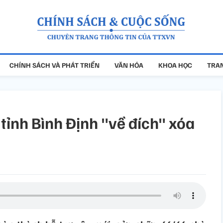
CHÍNH SÁCH VÀ PHÁT TRIỂN
VĂN HÓA
KHOA HỌC
TRAN
tỉnh Bình Định "về đích" xóa