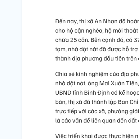
Đến nay, thị xã An Nhơn đã hoà
cho hộ cận nghèo, hộ mới thoát
chữa 25 căn. Bên cạnh đó, có 37
tạm, nhà dột nát đã được hỗ trợ
thành địa phương đầu tiên trên 
Chia sẻ kinh nghiệm của địa ph
nhà dột nát, ông Mai Xuân Tiến,
UBND tỉnh Bình Định có kế hoạch
bàn, thị xã đã thành lập Ban Ch
trực tiếp với các xã, phường gi
là các vấn đề liên quan đến đất 
Việc triển khai được thực hiện