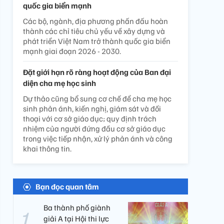
quốc gia biển mạnh
Các bộ, ngành, địa phương phấn đấu hoàn
thành các chỉ tiêu chủ yếu về xây dựng và
phát triển Việt Nam trở thành quốc gia biển
mạnh giai đoạn 2026 - 2030.
Đặt giới hạn rõ ràng hoạt động của Ban đại
diện cha mẹ học sinh
Dự thảo cũng bổ sung cơ chế để cha mẹ học
sinh phản ánh, kiến nghị, giám sát và đối
thoại với cơ sở giáo dục; quy định trách
nhiệm của người đứng đầu cơ sở giáo dục
trong việc tiếp nhận, xử lý phản ánh và công
khai thông tin.
Bạn đọc quan tâm
Ba thành phố giành
giải A tại Hội thi lực