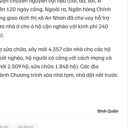
ận chuyển nguyên vật liệu (cát, đá, sắt, xi
rên 120 ngày công. Ngoài ra, Ngân hàng Chính
òng giao dịch thị xã An Nhơn đã cho vay hỗ trợ
ữa nhà ở cho 6 hộ cận nghèo với kinh phí 240
).
rợ sửa chữa, xây mới 4.357 căn nhà cho các hộ
oát nghèo, hộ người có công với cách mạng và
 mới 2.509 hộ, sửa chữa 1.848 hộ). Các địa
nh Chương trình xóa nhà tạm, nhà dột nát trước
Đình Quân
t nát
An Nhơn