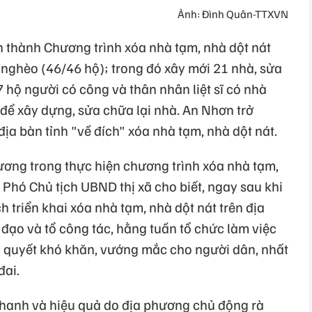
Ảnh: Đình Quân-TTXVN
n thành Chương trình xóa nhà tạm, nhà dột nát
 nghèo (46/46 hộ); trong đó xây mới 21 nhà, sửa
 hộ người có công và thân nhân liệt sĩ có nhà
 để xây dựng, sửa chữa lại nhà. An Nhơn trở
địa bàn tỉnh "về đích" xóa nhà tạm, nhà dột nát.
ương trong thực hiện chương trình xóa nhà tạm,
 Phó Chủ tịch UBND thị xã cho biết, ngay sau khi
 triển khai xóa nhà tạm, nhà dột nát trên địa
ỉ đạo và tổ công tác, hằng tuần tổ chức làm việc
ải quyết khó khăn, vướng mắc cho người dân, nhất
đai.
 nhanh và hiệu quả do địa phương chủ động rà