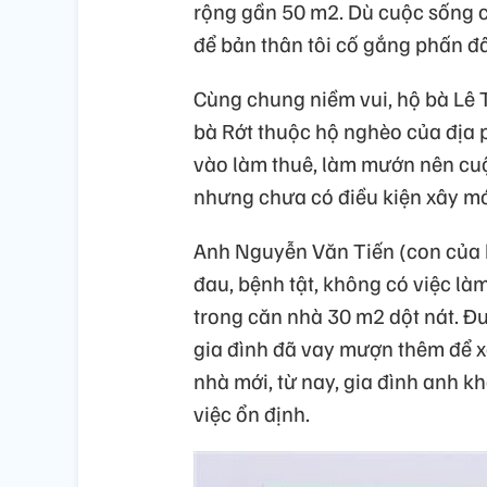
rộng gần 50 m2. Dù cuộc sống 
để bản thân tôi cố gắng phấn đ
Cùng chung niềm vui, hộ bà Lê T
bà Rớt thuộc hộ nghèo của địa p
vào làm thuê, làm mướn nên cu
nhưng chưa có điều kiện xây mớ
Anh Nguyễn Văn Tiến (con của b
đau, bệnh tật, không có việc là
trong căn nhà 30 m2 dột nát. Đ
gia đình đã vay mượn thêm để x
nhà mới, từ nay, gia đình anh k
việc ổn định.