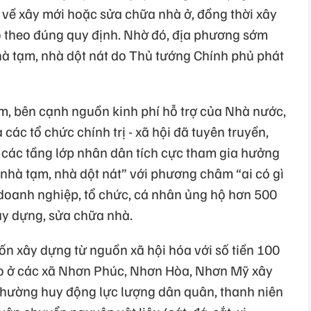
 về xây mới hoặc sửa chữa nhà ở, đồng thời xây
o theo đúng quy định. Nhờ đó, địa phương sớm
à tạm, nhà dột nát do Thủ tướng Chính phủ phát
m, bên cạnh nguồn kinh phí hỗ trợ của Nhà nước,
ác tổ chức chính trị - xã hội đã tuyên truyền,
à các tầng lớp nhân dân tích cực tham gia hưởng
nhà tạm, nhà dột nát” với phương châm “ai có gì
 doanh nghiệp, tổ chức, cá nhân ủng hộ hơn 500
xây dựng, sửa chữa nhà.
ốn xây dựng từ nguồn xã hội hóa với số tiền 100
èo ở các xã Nhơn Phúc, Nhơn Hòa, Nhơn Mỹ xây
phường huy động lực lượng dân quân, thanh niên