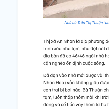
Nhà bà Trần Thị Thuận (ph
Thị xã An Nhơn là địa phương đ
trình xóa nhà tạm, nhà dột nát 
địa bàn đã có 46/46 ngôi nhà h
cận nghèo ổn định cuộc sống.
Đã dọn vào nhà mới được vài t
Nhơn Hòa) vẫn không giấu được
con trai bị bại não. Bà Thuận c
tạm, luôn thấp thỏm mỗi khi trờ
đồng và số tiền vay thêm từ họ 