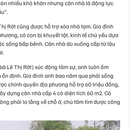
còn nhiều khó khăn nhưng căn nhà là động lực
ấu”.
hị Rớt cũng được hỗ trợ xóa nhà tạm. Gia đình
hương, có con bị khuyết tật, kinh tế chủ yếu dựa
ộc sống bấp bênh. Căn nhà dù xuống cấp từ lâu
i.
à Lê Thị Rớt) xúc động tâm sự, anh luôn ốm
m ổn định. Gia đình anh bao năm qua phải sống
ược chính quyền địa phương hỗ trợ 60 triệu đồng,
ây dựng căn nhà cấp 4 có diện tích 60 m2. Có
hông phải lo lắng về chỗ ở, chú tâm tìm được công