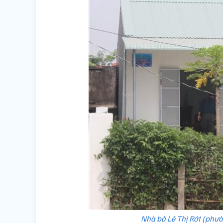
Nhà bà Lê Thị Rớt (phườ