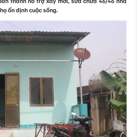
oàn thành hỗ trợ xây mới, sửa chữa 46/46 nhà
họ ổn định cuộc sống.