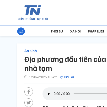
THỜI SỰ
XÃ HỘI
PHÁP LUẬT
An sinh
Địa phương đầu tiên của 
nhà tạm
12/04/2025 10:42’
Gia Lai