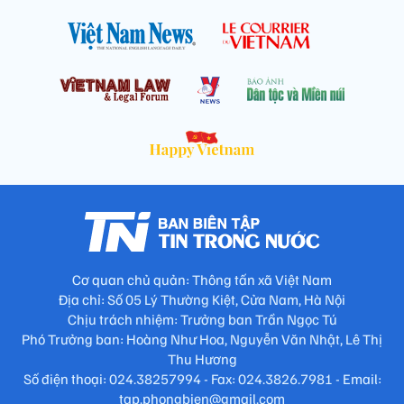
Cơ quan chủ quản: Thông tấn xã Việt Nam
Địa chỉ: Số 05 Lý Thường Kiệt, Cửa Nam, Hà Nội
Chịu trách nhiệm: Trưởng ban Trần Ngọc Tú
Phó Trưởng ban: Hoàng Như Hoa, Nguyễn Văn Nhật, Lê Thị
Thu Hương
Số điện thoại: 024.38257994 - Fax: 024.3826.7981 - Email:
tap.phongbien@gmail.com