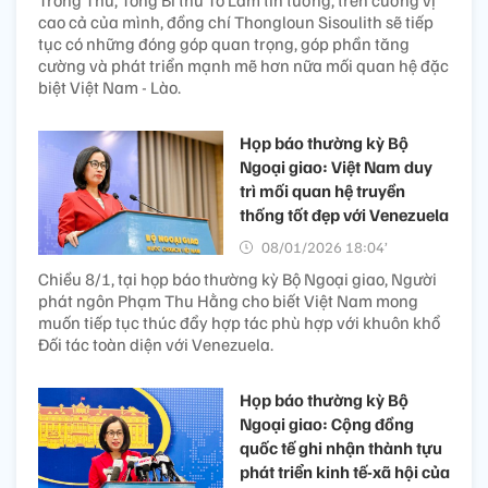
Trong Thư, Tổng Bí thư Tô Lâm tin tưởng, trên cương vị
cao cả của mình, đồng chí Thongloun Sisoulith sẽ tiếp
tục có những đóng góp quan trọng, góp phần tăng
cường và phát triển mạnh mẽ hơn nữa mối quan hệ đặc
biệt Việt Nam - Lào.
Họp báo thường kỳ Bộ
Ngoại giao: Việt Nam duy
trì mối quan hệ truyền
thống tốt đẹp với Venezuela
08/01/2026 18:04’
Chiều 8/1, tại họp báo thường kỳ Bộ Ngoại giao, Người
phát ngôn Phạm Thu Hằng cho biết Việt Nam mong
muốn tiếp tục thúc đẩy hợp tác phù hợp với khuôn khổ
Đối tác toàn diện với Venezuela.
Họp báo thường kỳ Bộ
Ngoại giao: Cộng đồng
quốc tế ghi nhận thành tựu
phát triển kinh tế-xã hội của