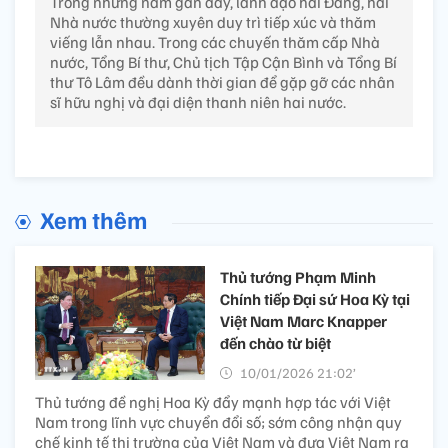
Trong những năm gần đây, lãnh đạo hai Đảng, hai
Nhà nước thường xuyên duy trì tiếp xúc và thăm
viếng lẫn nhau. Trong các chuyến thăm cấp Nhà
nước, Tổng Bí thư, Chủ tịch Tập Cận Bình và Tổng Bí
thư Tô Lâm đều dành thời gian để gặp gỡ các nhân
sĩ hữu nghị và đại diện thanh niên hai nước.
Xem thêm
Thủ tướng Phạm Minh
Chính tiếp Đại sứ Hoa Kỳ tại
Việt Nam Marc Knapper
đến chào từ biệt
10/01/2026 21:02’
Thủ tướng đề nghị Hoa Kỳ đẩy mạnh hợp tác với Việt
Nam trong lĩnh vực chuyển đổi số; sớm công nhận quy
chế kinh tế thị trường của Việt Nam và đưa Việt Nam ra