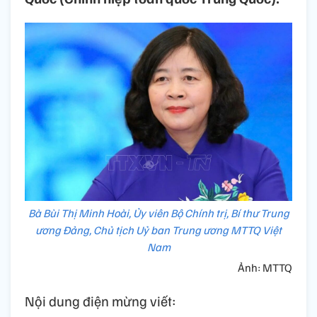
Bà Bùi Thị Minh Hoài, Ủy viên Bộ Chính trị, Bí thư Trung
ương Đảng, Chủ tịch Uỷ ban Trung ương MTTQ Việt
Nam
Ảnh: MTTQ
Nội dung điện mừng viết: