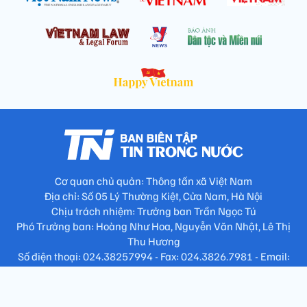
Cơ quan chủ quản: Thông tấn xã Việt Nam
Địa chỉ: Số 05 Lý Thường Kiệt, Cửa Nam, Hà Nội
Chịu trách nhiệm: Trưởng ban Trần Ngọc Tú
Phó Trưởng ban: Hoàng Như Hoa, Nguyễn Văn Nhật, Lê Thị
Thu Hương
Số điện thoại: 024.38257994 - Fax: 024.3826.7981 - Email:
tap.phongbien@gmail.com
Không sao chép nội dung khi chưa có sự đồng ý bằng văn bản