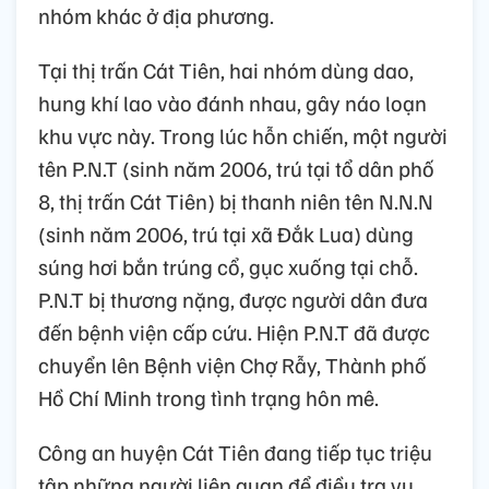
nhóm khác ở địa phương.
Tại thị trấn Cát Tiên, hai nhóm dùng dao,
hung khí lao vào đánh nhau, gây náo loạn
khu vực này. Trong lúc hỗn chiến, một người
tên P.N.T (sinh năm 2006, trú tại tổ dân phố
8, thị trấn Cát Tiên) bị thanh niên tên N.N.N
(sinh năm 2006, trú tại xã Đắk Lua) dùng
súng hơi bắn trúng cổ, gục xuống tại chỗ.
P.N.T bị thương nặng, được người dân đưa
đến bệnh viện cấp cứu. Hiện P.N.T đã được
chuyển lên Bệnh viện Chợ Rẫy, Thành phố
Hồ Chí Minh trong tình trạng hôn mê.
Công an huyện Cát Tiên đang tiếp tục triệu
tập những người liên quan để điều tra vụ