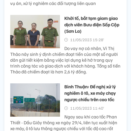
vụ án, xử lý nghiêm các đối tượng liên quan
Khởi tố, bắt tạm giam giao
dịch viên Bưu điện Sốp Cộp
(Sơn La)
11/05/2023 15:28’
Do vay nợ cá nhân, Vì Thị
Thảo nảy sinh ý định chiếm đoạt tiền của một số người
dân gửi tiết kiệm bằng việc lợi dụng kẽ hở trong quy
trình công tác và giao dịch với khách hàng. Tổng số tiền
Thảo đã chiếm đoạt là hơn 2,6 tỷ đồng.
Bình Thuận: Đề nghị xử lý
nghiêm ô tô, xe máy chạy
ngược chiều trên cao tốc
11/05/2023 11:40’
Ngay sau khi cao tốc Phan
Thiết - Dầu Giây thông xe ngày 29/4, liên tục xuất hiện
xe máy, ô tô lưu thông ngược chiều với tốc độ cao rất