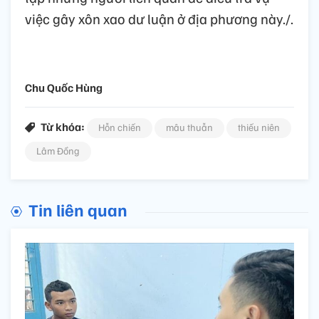
việc gây xôn xao dư luận ở địa phương này./.
Chu Quốc Hùng
Từ khóa:
Hỗn chiến
mâu thuẫn
thiếu niên
Lâm Đồng
Tin liên quan