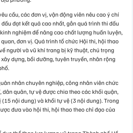
u cầu, các đơn vị, vận động viên nêu cao ý chí
n đấu đạt kết quả cao nhất, gắn quá trình thi đấu
hụ kinh nghiệm để nâng cao chất lượng huấn luyện,
uan, đơn vị. Quá trình tổ chức Hội thi, hội thao
ề người và vũ khí trang bị kỹ thuật, chú trọng
 xây dựng, bồi dưỡng, tuyên truyền, nhân rộng
phố.
, quân nhân chuyên nghiệp, công nhân viên chức
ĩ, dân quân, tự vệ được chia theo các khối quận,
 (15 nội dung) và khối tự vệ (3 nội dung). Trong
ược đưa vào hội thi, hội thao theo chỉ đạo của