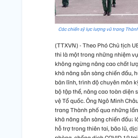
Các chiến sỹ lực lượng vũ trang Thàn
(TTXVN) - Theo Phó Chủ tịch 
thi là một trong những nhiệm vụ
không ngừng nâng cao chất lượn
khả năng sẵn sàng chiến đấu, 
bản lĩnh, trình độ chuyên môn k
bộ tập thể, nâng cao toàn diện
vệ Tổ quốc. Ông Ngô Minh Châu 
trang Thành phố qua những lần 
khả năng sẵn sàng chiến đấu; l
hỗ trợ trong thiên tai, bão lũ, 
phòng, chống dịch COVID 19 tại