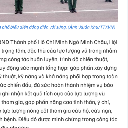
h phố biểu diễn đồng diễn với súng. (Ảnh: Xuân Khu/TTXVN)
UBND Thành phố Hồ Chí Minh Ngô Minh Châu, Hội
 trọng tâm, đặc thù của lực lượng vũ trang nhằm
g công tác huấn luyện, trình độ chiến thuật,
huy động sức mạnh tổng hợp; góp phần xây dựng
ỹ thuật, kỹ năng và khả năng phối hợp trong toàn
 sức chiến đấu, đủ sức hoàn thành nhiệm vụ bảo
ghi nhận kết quả tích cực của lực lượng vũ
tham gia, góp phần nâng cao tinh thần, ý chí,
à lực lượng nòng cốt tham gia cứu hộ, cứu nạn,
dịch bệnh. Điều đó được minh chứng trong công tác
 địa phương.