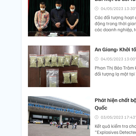
04/05/2023 13:30’
Các đối tượng hoạt 
động trong thời gia
các doanh nghiệp, t
An Giang: Khởi t
04/05/2023 13:00’
Phan Thị Bảo Trâm 
đối tượng lạ mặt tạ
Phát hiện chất bộ
Quốc
03/05/2023 17:43’
Kết quả kiểm tra ch
"Explosives Detecte