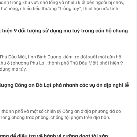
oanh trong khu vực nhà lồng và nhiều kiốt bên ngoài bị cháy,
hư hỏng, nhiều tiểu thương "trắng tay", thiệt hại ước tính
 hiện 9 đối tượng sử dụng ma tuý trong căn hộ chung
hủ Dầu Một, tỉnh Bình Dương kiểm tra đột xuất một căn hộ
khu 6 (phường Phú Lợi, thành phố Thủ Dầu Một) phát hiện 9
 dụng ma túy.
lượng Công an Đà Lạt phá nhanh các vụ án dịp nghỉ lễ
 thành phố và một số chiến sỹ Công an ở địa phương đã có
 trong phong trào phòng, chống tội phạm trên địa bàn.
ợng để điều tra về hành vi cưỡng đoạt tài sản