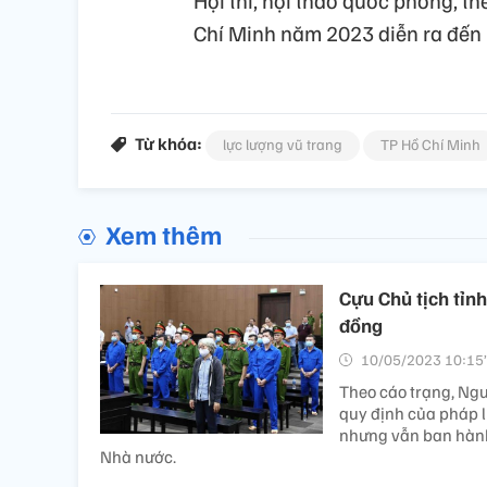
Hội thi, hội thao quốc phòng, t
Chí Minh năm 2023 diễn ra đến 
Từ khóa:
lực lượng vũ trang
TP Hồ Chí Minh
Xem thêm
Cựu Chủ tịch tỉnh
đồng
10/05/2023 10:15’
Theo cáo trạng, Ngu
quy định của pháp lu
nhưng vẫn ban hành 
Nhà nước.