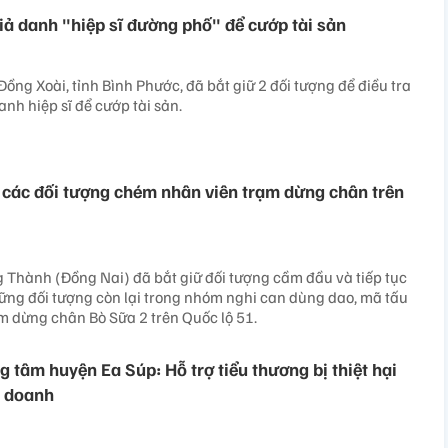
giả danh "hiệp sĩ đường phố" để cướp tài sản
ồng Xoài, tỉnh Bình Phước, đã bắt giữ 2 đối tượng để điều tra
anh hiệp sĩ để cướp tài sản.
ắt các đối tượng chém nhân viên trạm dừng chân trên
Thành (Đồng Nai) đã bắt giữ đối tượng cầm đầu và tiếp tục
những đối tượng còn lại trong nhóm nghi can dùng dao, mã tấu
 dừng chân Bò Sữa 2 trên Quốc lộ 51.
 tâm huyện Ea Súp: Hỗ trợ tiểu thương bị thiệt hại
h doanh