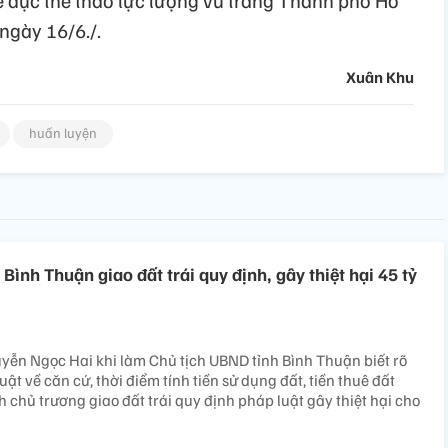
hể dục thể thao lực lượng vũ trang Thành phố Hồ
ngày 16/6./.
Xuân Khu
huấn luyện
 Bình Thuận giao đất trái quy định, gây thiệt hại 45 tỷ
yễn Ngọc Hai khi làm Chủ tịch UBND tỉnh Bình Thuận biết rõ
ật về căn cứ, thời điểm tính tiền sử dụng đất, tiền thuê đất
chủ trương giao đất trái quy định pháp luật gây thiệt hại cho