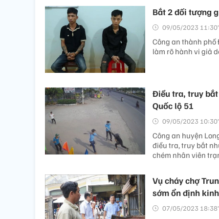
Bắt 2 đối tượng 
09/05/2023 11:30’
Công an thành phố Đ
làm rõ hành vi giả d
Điều tra, truy b
Quốc lộ 51
09/05/2023 10:30’
Công an huyện Long 
điều tra, truy bắt 
chém nhân viên trạm
Vụ cháy chợ Trung
sớm ổn định kin
07/05/2023 18:38’