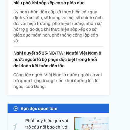
hiệu phó khi sắp xếp cơ sở giáo dục
Ủy ban nhân dân cấp xã thực hiện các quy
định về cơ cấu, số lượng và một số chính sách
đối với hiệu trưởng, phó hiệu trưởng, nhân sự
hỗ trợ giáo dục khi thực hiện sắp xếp cơ sở
giáo dục mầm non, phổ thông công lập cấp
xã.
Nghị quyết số 23-NQ/TW: Người Việt Nam ở
nước ngoài là bộ phận đặc biệt trong khối
đại đoàn kết toàn dân tộc
Công tác người Việt Nam ở nước ngoài có vai
trò quan trọng trong triển khai đường lối đối
ngoại của Đảng.
Bạn đọc quan tâm
Phát huy hiệu quả vai
trò cầu nối báo chí với