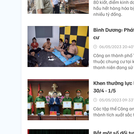
80 kiốt, điểm kinh d
hầu hết hàng hóa bị 
nhiều tỷ đồng.
Bình Dương: Phát
cư
06/05/2023 20:40’
Công an thành phố T
thuộc chung cư tại 
thanh niên đang sử
Khen thưởng lực 
30/4 - 1/5
05/05/2023 09:33’
Các tập thể Công an
thành tích xuất sắc
Bắt một số đối tư