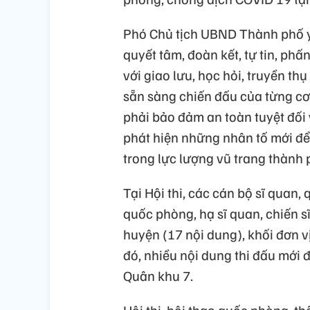
Phó Chủ tịch UBND Thành phố yê
quyết tâm, đoàn kết, tự tin, phấ
với giao lưu, học hỏi, truyền t
sẵn sàng chiến đấu của từng cơ q
phải bảo đảm an toàn tuyệt đối v
phát hiện những nhân tố mới để
trong lực lượng vũ trang thành 
Tại Hội thi, các cán bộ sĩ quan
quốc phòng, hạ sĩ quan, chiến s
huyện (17 nội dung), khối đơn vị
đó, nhiều nội dung thi đấu mới đ
Quân khu 7.