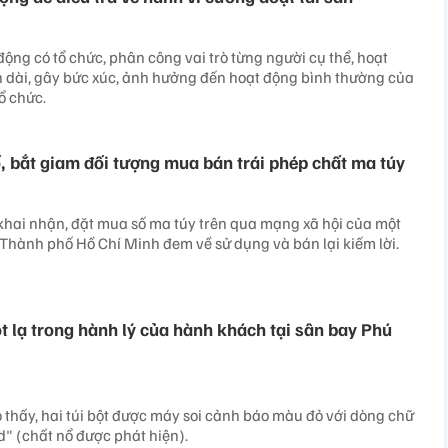
động có tổ chức, phân công vai trò từng người cụ thể, hoạt
n dài, gây bức xúc, ảnh hưởng đến hoạt động bình thường của
ổ chức.
ố, bắt giam đối tượng mua bán trái phép chất ma túy
khai nhận, đặt mua số ma túy trên qua mạng xã hội của một
i Thành phố Hồ Chí Minh đem về sử dụng và bán lại kiếm lời.
t lạ trong hành lý của hành khách tại sân bay Phú
o thấy, hai túi bột được máy soi cảnh báo màu đỏ với dòng chữ
d" (chất nổ được phát hiện).