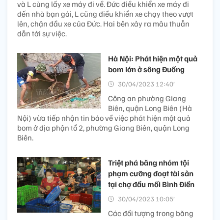
và L cùng lấy xe máy đi về. Đức điều khiển xe máy đi
đến nhà bạn gái, L cũng điều khiển xe chạy theo vượt
lên, chặn đầu xe của Đức. Hai bên xảy ra mâu thuẫn
dẫn tới sự việc.
Hà Nội: Phát hiện một quả
bom lớn ở sông Đuống
30/04/2023 12:40’
Công an phường Giang
Biên, quận Long Biên (Hà
Nội) vừa tiếp nhận tin báo về việc phát hiện một quả
bom ở địa phận tổ 2, phường Giang Biên, quận Long
Biên.
Triệt phá băng nhóm tội
phạm cưỡng đoạt tài sản
tại chợ đầu mối Bình Điền
30/04/2023 10:05’
Các đối tượng trong băng