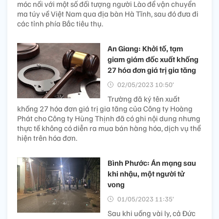
móc nối với một số đối tượng người Lào để vận chuyển
ma túy về Việt Nam qua địa bàn Hà Tĩnh, sau đó đưa đi
các tỉnh phía Bắc tiêu thụ.
An Giang: Khởi tố, tạm
giam giám đốc xuất khống
27 hóa đơn giá trị gia tăng
02/05/2023 10:50’
Trường đã ký tên xuất
khống 27 hóa đơn giá trị gia tăng của Công ty Hoàng
Phát cho Công ty Hùng Thịnh đã có ghi nội dung nhưng
thực tế không có diễn ra mua bán hàng hóa, dịch vụ thể
hiện trên hóa đơn.
Bình Phước: Án mạng sau
khi nhậu, một người tử
vong
01/05/2023 11:35’
Sau khi uống vài ly, cả Đức