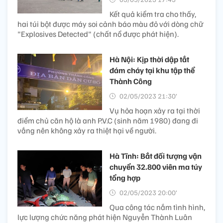
Kết quả kiểm tra cho thấy,
hai túi bột được máy soi cảnh báo màu đỏ với dòng chữ
"Explosives Detected" (chất nổ được phát hiện).
Hà Nội: Kịp thời dập tắt
đám cháy tại khu tập thể
Thành Công
02/05/2023 21:30’
Vụ hỏa hoạn xảy ra tại thời
điểm chủ căn hộ là anh P.V.C (sinh năm 1980) đang đi
vắng nên không xảy ra thiệt hại về người.
Hà Tĩnh: Bắt đối tượng vận
chuyển 32.800 viên ma túy
tổng hợp
02/05/2023 20:00’
Qua công tác nắm tình hình,
lực lượng chức năng phát hiện Nguyễn Thành Luân