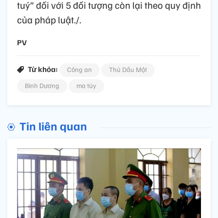
tuý” đối với 5 đối tượng còn lại theo quy định
của pháp luật./.
PV
Từ khóa:
Công an
Thủ Dầu Một
Bình Dương
ma túy
Tin liên quan