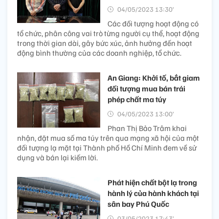
04/05/2023 13:30’
Các đối tượng hoạt động có
tổ chức, phân công vai trò từng người cụ thể, hoạt động
trong thời gian dài, gây bức xúc, ảnh hưởng đến hoạt
động bình thường của các doanh nghiệp, tổ chức.
An Giang: Khởi tố, bắt giam
đối tượng mua bán trái
phép chất ma túy
04/05/2023 13:00’
Phan Thị Bảo Trâm khai
nhận, đặt mua số ma túy trên qua mạng xã hội của một
đối tượng lạ mặt tại Thành phố Hồ Chí Minh đem về sử
dụng và bán lại kiếm lời.
Phát hiện chất bột lạ trong
hành lý của hành khách tại
sân bay Phú Quốc
03/05/2023 17:43’