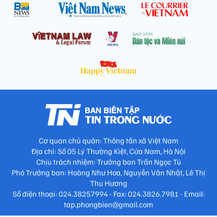
Cơ quan chủ quản: Thông tấn xã Việt Nam
Địa chỉ: Số 05 Lý Thường Kiệt, Cửa Nam, Hà Nội
Chịu trách nhiệm: Trưởng ban Trần Ngọc Tú
Phó Trưởng ban: Hoàng Như Hoa, Nguyễn Văn Nhật, Lê Thị
Thu Hương