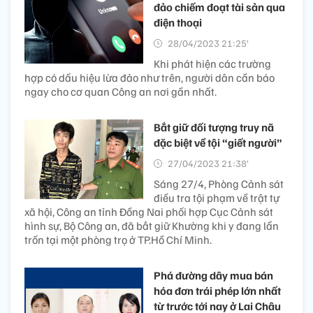
đảo chiếm đoạt tài sản qua
điện thoại
28/04/2023 21:25’
Khi phát hiện các trường
hợp có dấu hiệu lừa đảo như trên, người dân cần báo
ngay cho cơ quan Công an nơi gần nhất.
Bắt giữ đối tượng truy nã
đặc biệt về tội “giết người”
27/04/2023 21:38’
Sáng 27/4, Phòng Cảnh sát
điều tra tội phạm về trật tự
xã hội, Công an tỉnh Đồng Nai phối hợp Cục Cảnh sát
hình sự, Bộ Công an, đã bắt giữ Khường khi y đang lẩn
trốn tại một phòng trọ ở TP.Hồ Chí Minh.
Phá đường dây mua bán
hóa đơn trái phép lớn nhất
từ trước tới nay ở Lai Châu