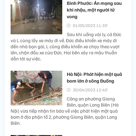
Bình Phước: Án mạng sau
khi nhậu, một người tử
vong
01/05/2023 11:35’
Sau khi uống vài ly, cả Đức
và L cùng lấy xe máy đi về. Đức điều khiển xe máy đi
đến nhà bạn gái, L cũng điều khiển xe chạy theo vượt
lên, chặn đầu xe của Đức. Hai bên xảy ra mâu thuẫn
dẫn tới sự việc.
Hà Nội: Phát hiện một quả
bom lớn ở sông Đuống
30/04/2023 12:40’
Công an phường Giang
Biên, quận Long Biên (Hà
Nội) vừa tiếp nhận tin báo về việc phát hiện một quả
bom ở địa phận tổ 2, phường Giang Biên, quận Long
Biên.