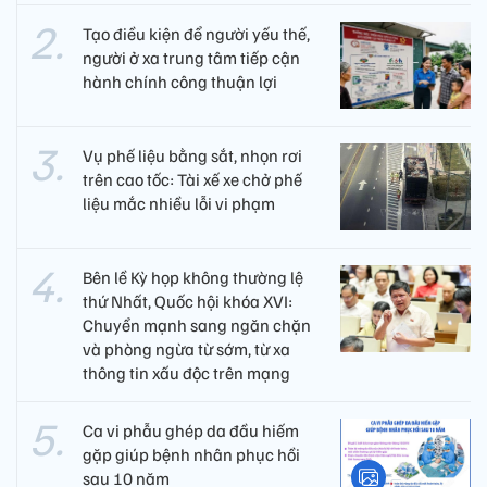
Tạo điều kiện để người yếu thế,
người ở xa trung tâm tiếp cận
hành chính công thuận lợi
Vụ phế liệu bằng sắt, nhọn rơi
trên cao tốc: Tài xế xe chở phế
liệu mắc nhiều lỗi vi phạm
Bên lề Kỳ họp không thường lệ
thứ Nhất, Quốc hội khóa XVI:
Chuyển mạnh sang ngăn chặn
và phòng ngừa từ sớm, từ xa
thông tin xấu độc trên mạng
Ca vi phẫu ghép da đầu hiếm
gặp giúp bệnh nhân phục hồi
sau 10 năm