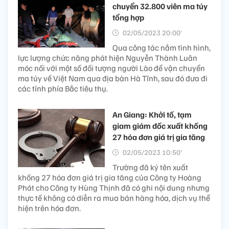
chuyển 32.800 viên ma túy
tổng hợp
02/05/2023 20:00’
Qua công tác nắm tình hình,
lực lượng chức năng phát hiện Nguyễn Thành Luân
móc nối với một số đối tượng người Lào để vận chuyển
ma túy về Việt Nam qua địa bàn Hà Tĩnh, sau đó đưa đi
các tỉnh phía Bắc tiêu thụ.
An Giang: Khởi tố, tạm
giam giám đốc xuất khống
27 hóa đơn giá trị gia tăng
02/05/2023 10:50’
Trường đã ký tên xuất
khống 27 hóa đơn giá trị gia tăng của Công ty Hoàng
Phát cho Công ty Hùng Thịnh đã có ghi nội dung nhưng
thực tế không có diễn ra mua bán hàng hóa, dịch vụ thể
hiện trên hóa đơn.