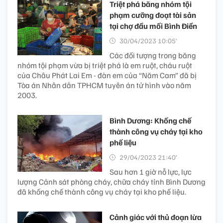
Triệt phá băng nhóm tội
phạm cưỡng đoạt tài sản
tại chợ đầu mối Bình Điền
30/04/2023 10:05’
Các đối tượng trong băng
nhóm tội phạm vừa bị triệt phá là em ruột, cháu ruột
của Châu Phát Lai Em - đàn em của “Năm Cam” đã bị
Tòa án Nhân dân TPHCM tuyên án tử hình vào năm
2003.
Bình Dương: Khống chế
thành công vụ cháy tại kho
phế liệu
29/04/2023 21:40’
Sau hơn 1 giờ nỗ lực, lực
lượng Cảnh sát phòng cháy, chữa cháy tỉnh Bình Dương
đã khống chế thành công vụ cháy tại kho phế liệu.
Cảnh giác với thủ đoạn lừa