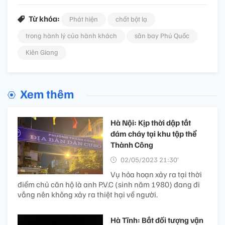
Từ khóa:
Phát hiện
chất bột lạ
trong hành lý của hành khách
sân bay Phú Quốc
Kiên Giang
Xem thêm
Hà Nội: Kịp thời dập tắt
đám cháy tại khu tập thể
Thành Công
02/05/2023 21:30’
Vụ hỏa hoạn xảy ra tại thời
điểm chủ căn hộ là anh P.V.C (sinh năm 1980) đang đi
vắng nên không xảy ra thiệt hại về người.
Hà Tĩnh: Bắt đối tượng vận