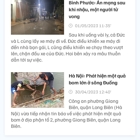
Bình Phước: Án mạng sau
khi nhậu, một người tử
vong
01/05/2023 11:35’
Sau khi uống vài ly, cả Đức
và L cùng lấy xe máy đi về. Đức điều khiển xe máy đi
đến nhà bạn gái, L cũng điều khiển xe chạy theo vượt
lên, chặn đầu xe của Đức. Hai bên xảy ra mâu thuẫn
dẫn tới sự việc.
Hà Nội: Phát hiện một quả
bom lớn ở sông Đuống
30/04/2023 12:40’
Công an phường Giang
Biên, quận Long Biên (Hà
Nội) vừa tiếp nhận tin báo về việc phát hiện một quả
bom ở địa phận tổ 2, phường Giang Biên, quận Long
Biên.