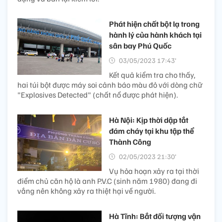
Phát hiện chất bột lạ trong
hành lý của hành khách tại
sân bay Phú Quốc
03/05/2023 17:43’
Kết quả kiểm tra cho thấy,
hai túi bột được máy soi cảnh báo màu đỏ với dòng chữ
"Explosives Detected" (chất nổ được phát hiện).
Hà Nội: Kịp thời dập tắt
đám cháy tại khu tập thể
Thành Công
02/05/2023 21:30’
Vụ hỏa hoạn xảy ra tại thời
điểm chủ căn hộ là anh P.V.C (sinh năm 1980) đang đi
vắng nên không xảy ra thiệt hại về người.
Hà Tĩnh: Bắt đối tượng vận