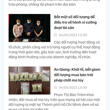
trào phòng, chống tội phạm trên địa bàn.
Bắt một số đối tượng để
điều tra về hành vi cưỡng
đoạt tài sản
04/05/2023 13:30’
Các đối tượng hoạt động có
tổ chức, phân công vai trò từng người cụ thể, hoạt động
trong thời gian dài, gây bức xúc, ảnh hưởng đến hoạt
động bình thường của các doanh nghiệp, tổ chức.
An Giang: Khởi tố, bắt giam
đối tượng mua bán trái
phép chất ma túy
04/05/2023 13:00’
Phan Thị Bảo Trâm khai
nhận, đặt mua số ma túy trên qua mạng xã hội của một
đối tượng lạ mặt tại Thành phố Hồ Chí Minh đem về sử
dụng và bán lại kiếm lời.