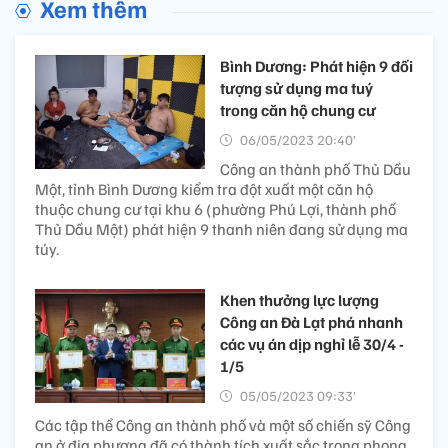
Xem thêm
Bình Dương: Phát hiện 9 đối
tượng sử dụng ma tuý
trong căn hộ chung cư
06/05/2023 20:40’
Công an thành phố Thủ Dầu
Một, tỉnh Bình Dương kiểm tra đột xuất một căn hộ
thuộc chung cư tại khu 6 (phường Phú Lợi, thành phố
Thủ Dầu Một) phát hiện 9 thanh niên đang sử dụng ma
túy.
Khen thưởng lực lượng
Công an Đà Lạt phá nhanh
các vụ án dịp nghỉ lễ 30/4 -
1/5
05/05/2023 09:33’
Các tập thể Công an thành phố và một số chiến sỹ Công
an ở địa phương đã có thành tích xuất sắc trong phong