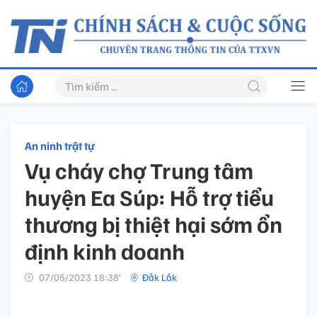
An ninh trật tự
Vụ cháy chợ Trung tâm
huyện Ea Súp: Hỗ trợ tiểu
thương bị thiệt hại sớm ổn
định kinh doanh
07/05/2023 18:38’
Đắk Lắk