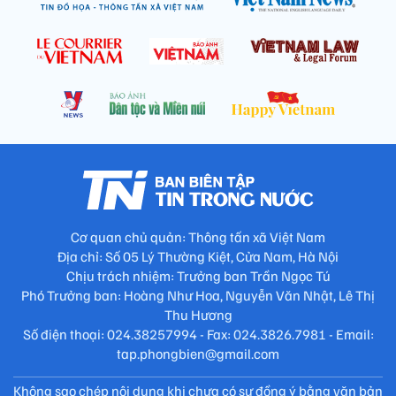
Cơ quan chủ quản: Thông tấn xã Việt Nam
Địa chỉ: Số 05 Lý Thường Kiệt, Cửa Nam, Hà Nội
Chịu trách nhiệm: Trưởng ban Trần Ngọc Tú
Phó Trưởng ban: Hoàng Như Hoa, Nguyễn Văn Nhật, Lê Thị
Thu Hương
Số điện thoại: 024.38257994 - Fax: 024.3826.7981 - Email:
tap.phongbien@gmail.com
Không sao chép nội dung khi chưa có sự đồng ý bằng văn bản