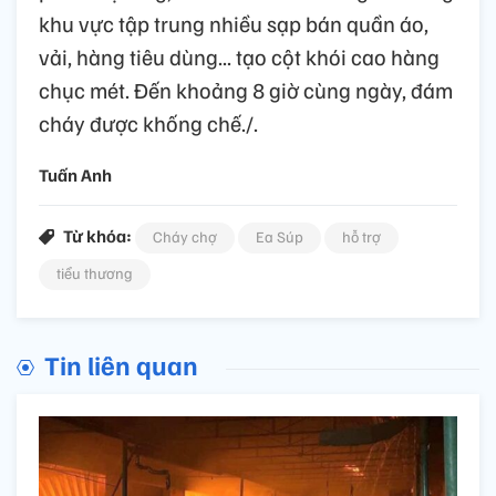
khu vực tập trung nhiều sạp bán quần áo,
vải, hàng tiêu dùng... tạo cột khói cao hàng
chục mét. Đến khoảng 8 giờ cùng ngày, đám
cháy được khống chế./.
Tuấn Anh
Từ khóa:
Cháy chợ
Ea Súp
hỗ trợ
tiểu thương
Tin liên quan