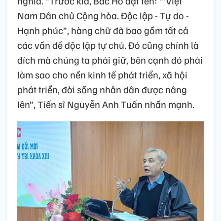
nghĩa. “Trước kia, Bác Hồ đặt tên: “'Việt
Nam Dân chủ Cộng hòa. Độc lập - Tự do -
Hạnh phúc”, hàng chữ đã bao gồm tất cả
các vấn đề độc lập tự chủ. Đó cũng chính là
đích mà chúng ta phải giữ, bên cạnh đó phải
làm sao cho nền kinh tế phát triển, xã hội
phát triển, đời sống nhân dân được nâng
lên”, Tiến sĩ Nguyễn Anh Tuấn nhấn mạnh.