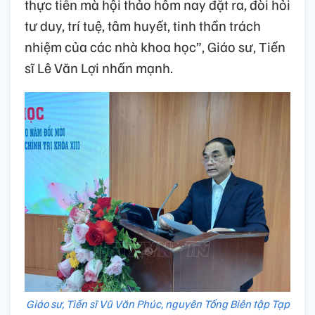
thực tiễn mà hội thảo hôm nay đặt ra, đòi hỏi
tư duy, trí tuệ, tâm huyết, tinh thần trách
nhiệm của các nhà khoa học”, Giáo sư, Tiến
sĩ Lê Văn Lợi nhấn mạnh.
Giáo sư, Tiến sĩ Vũ Văn Phúc, nguyên Tổng Biên tập Tạp