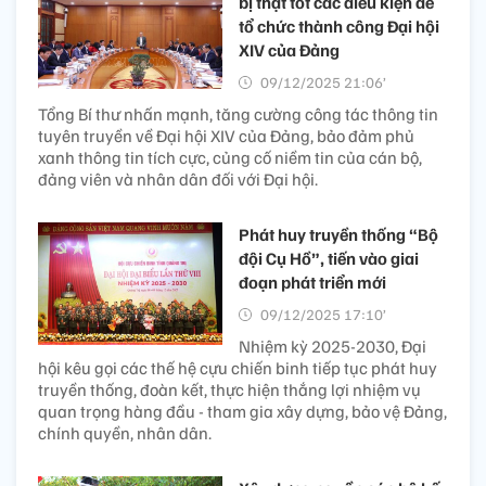
bị thật tốt các điều kiện để
tổ chức thành công Đại hội
XIV của Đảng
09/12/2025 21:06’
Tổng Bí thư nhấn mạnh, tăng cường công tác thông tin
tuyên truyền về Đại hội XIV của Đảng, bảo đảm phủ
xanh thông tin tích cực, củng cố niềm tin của cán bộ,
đảng viên và nhân dân đối với Đại hội.
Phát huy truyền thống “Bộ
đội Cụ Hồ”, tiến vào giai
đoạn phát triển mới
09/12/2025 17:10’
Nhiệm kỳ 2025-2030, Đại
hội kêu gọi các thế hệ cựu chiến binh tiếp tục phát huy
truyền thống, đoàn kết, thực hiện thắng lợi nhiệm vụ
quan trọng hàng đầu - tham gia xây dựng, bảo vệ Đảng,
chính quyền, nhân dân.