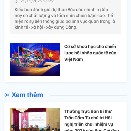
21/11/2025 16:22’
Kiều bào đánh giá dự thảo Báo cáo chính trị lần
này có chất lượng và tầm nhìn chiến lược cao, thể
hiện rõ sự liên thông giữa ba lĩnh vực quan trọng là
kinh tế - xã hội - xây dựng Đảng.
Cơ sở khoa học cho chiến
lược hội nhập quốc tế của
Việt Nam
Xem thêm
Thường trực Ban Bí thư
Trần Cẩm Tú chủ trì Hội
nghị triển khai nhiệm vụ
năm 2026 của Ban Chỉ đạo