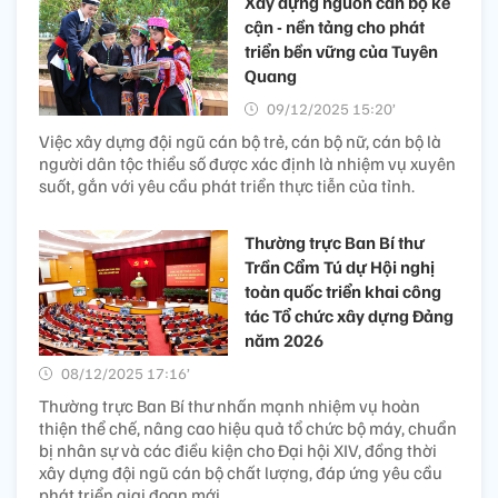
Xây dựng nguồn cán bộ kế
cận - nền tảng cho phát
triển bền vững của Tuyên
Quang
09/12/2025 15:20’
Việc xây dựng đội ngũ cán bộ trẻ, cán bộ nữ, cán bộ là
người dân tộc thiểu số được xác định là nhiệm vụ xuyên
suốt, gắn với yêu cầu phát triển thực tiễn của tỉnh.
Thường trực Ban Bí thư
Trần Cẩm Tú dự Hội nghị
toàn quốc triển khai công
tác Tổ chức xây dựng Đảng
năm 2026
08/12/2025 17:16’
Thường trực Ban Bí thư nhấn mạnh nhiệm vụ hoàn
thiện thể chế, nâng cao hiệu quả tổ chức bộ máy, chuẩn
bị nhân sự và các điều kiện cho Đại hội XIV, đồng thời
xây dựng đội ngũ cán bộ chất lượng, đáp ứng yêu cầu
phát triển giai đoạn mới.