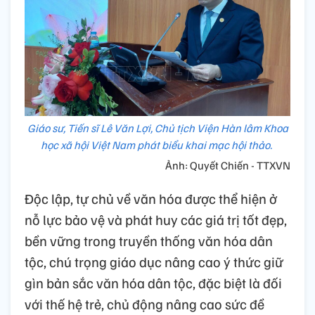
Giáo sư, Tiến sĩ Lê Văn Lợi, Chủ tịch Viện Hàn lâm Khoa
học xã hội Việt Nam phát biểu khai mạc hội thảo.
Ảnh: Quyết Chiến - TTXVN
Độc lập, tự chủ về văn hóa được thể hiện ở
nỗ lực bảo vệ và phát huy các giá trị tốt đẹp,
bền vững trong truyền thống văn hóa dân
tộc, chú trọng giáo dục nâng cao ý thức giữ
gìn bản sắc văn hóa dân tộc, đặc biệt là đối
với thế hệ trẻ, chủ động nâng cao sức đề