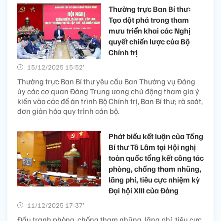
Thường trực Ban Bí thư:
Tạo đột phá trong tham
mưu triển khai các Nghị
quyết chiến lược của Bộ
Chính trị
15/12/2025 15:52’
Thường trực Ban Bí thư yêu cầu Ban Thường vụ Đảng
ủy các cơ quan Đảng Trung ương chủ động tham gia ý
kiến vào các đề án trình Bộ Chính trị, Ban Bí thư; rà soát,
đơn giản hóa quy trình cán bộ.
Phát biểu kết luận của Tổng
Bí thư Tô Lâm tại Hội nghị
toàn quốc tổng kết công tác
phòng, chống tham nhũng,
lãng phí, tiêu cực nhiệm kỳ
Đại hội XIII của Đảng
11/12/2025 17:37’
Đấu tranh phòng, chống tham nhũng, lãng phí, tiêu cực