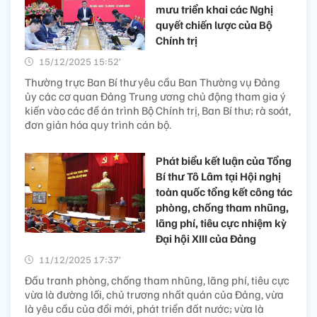
mưu triển khai các Nghị
quyết chiến lược của Bộ
Chính trị
15/12/2025 15:52’
Thường trực Ban Bí thư yêu cầu Ban Thường vụ Đảng
ủy các cơ quan Đảng Trung ương chủ động tham gia ý
kiến vào các đề án trình Bộ Chính trị, Ban Bí thư; rà soát,
đơn giản hóa quy trình cán bộ.
Phát biểu kết luận của Tổng
Bí thư Tô Lâm tại Hội nghị
toàn quốc tổng kết công tác
phòng, chống tham nhũng,
lãng phí, tiêu cực nhiệm kỳ
Đại hội XIII của Đảng
11/12/2025 17:37’
Đấu tranh phòng, chống tham nhũng, lãng phí, tiêu cực
vừa là đường lối, chủ trương nhất quán của Đảng, vừa
là yêu cầu của đổi mới, phát triển đất nước; vừa là