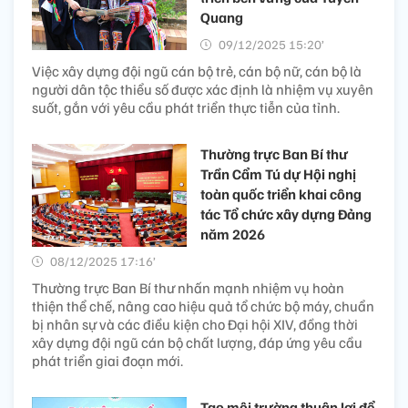
Quang
09/12/2025 15:20’
Việc xây dựng đội ngũ cán bộ trẻ, cán bộ nữ, cán bộ là
người dân tộc thiểu số được xác định là nhiệm vụ xuyên
suốt, gắn với yêu cầu phát triển thực tiễn của tỉnh.
Thường trực Ban Bí thư
Trần Cẩm Tú dự Hội nghị
toàn quốc triển khai công
tác Tổ chức xây dựng Đảng
năm 2026
08/12/2025 17:16’
Thường trực Ban Bí thư nhấn mạnh nhiệm vụ hoàn
thiện thể chế, nâng cao hiệu quả tổ chức bộ máy, chuẩn
bị nhân sự và các điều kiện cho Đại hội XIV, đồng thời
xây dựng đội ngũ cán bộ chất lượng, đáp ứng yêu cầu
phát triển giai đoạn mới.
Tạo môi trường thuận lợi để