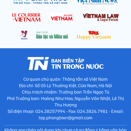
Cơ quan chủ quản: Thông tấn xã Việt Nam
Địa chỉ: Số 05 Lý Thường Kiệt, Cửa Nam, Hà Nội
Chịu trách nhiệm: Trưởng ban Trần Ngọc Tú
Phó Trưởng ban: Hoàng Như Hoa, Nguyễn Văn Nhật, Lê Thị
Thu Hương
Số điện thoại: 024.38257994 - Fax: 024.3826.7981 - Email:
tap.phongbien@gmail.com
Không sao chép nội dung khi chưa có sự đồng ý bằng văn bản