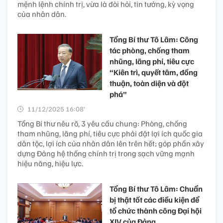
mệnh lệnh chính trị, vừa là đòi hỏi, tin tưởng, kỳ vọng
của nhân dân.
Tổng Bí thư Tô Lâm: Công
tác phòng, chống tham
nhũng, lãng phí, tiêu cực
“Kiên trì, quyết tâm, đồng
thuận, toàn diện và đột
phá”
11/12/2025 16:08’
Tổng Bí thư nêu rõ, 3 yêu cầu chung: Phòng, chống
tham nhũng, lãng phí, tiêu cực phải đặt lợi ích quốc gia
dân tộc, lợi ích của nhân dân lên trên hết; góp phần xây
dựng Đảng hệ thống chính trị trong sạch vững mạnh
hiệu năng, hiệu lực.
Tổng Bí thư Tô Lâm: Chuẩn
bị thật tốt các điều kiện để
tổ chức thành công Đại hội
XIV của Đảng