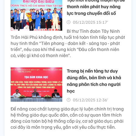
thanh niên phát huy năng
lực trong chuyển đổi số
05/12/2025 15:17’
Bí thư Tỉnh đoàn Tây Ninh
Trần Hải Phú khẳng định, tuổi trẻ toàn tỉnh tiếp tục phát
huy tinh thần “Tiên phong - đoàn kết - sáng tạo - phát
triển”, nêu cao khí thế xung kích “Đâu cần thanh niên
có, việc gì khó có thanh niên”.
Trang bị nền tảng tư duy
đúng đắn, bản lĩnh và khả
năng phân tích cho người
học
05/12/2025 12:36’
Để nâng cao chất lượng giáo dục lý luận chính trị trong
hệ thống giáo dục quốc dân, cần có sự quan tâm thích
đáng của toàn bộ hệ thống cấp ủy, cơ sở giáo dục; phải
coi đây là môn trọng yếu, gắn với yêu cầu thực tiễn.