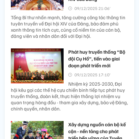
09/12/2025 21:06’
Tổng Bí thư nhấn mạnh, tăng cường công tác thông tin
tuyên truyền về Đại hội XIV của Đảng, bảo đảm phủ
xanh thông tin tích cực, củng cố niềm tin của cán bộ,
đảng viên và nhân dân đối với Đại hội.
Phát huy truyền thống “Bộ
đội Cụ Hồ”, tiến vào giai
đoạn phát triển mới
09/12/2025 17:10’
Nhiệm kỳ 2025-2030, Đại
hội kêu gọi các thế hệ cựu chiến binh tiếp tục phát huy
truyền thống, đoàn kết, thực hiện thắng lợi nhiệm vụ
quan trọng hàng đầu - tham gia xây dựng, bảo vệ Đảng,
chính quyền, nhân dân.
Xây dựng nguồn cán bộ kế
cận - nền tảng cho phát
triển bền vững của Tuyên