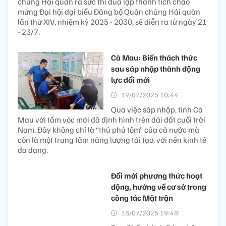
chủng Hải quân ra sức thi đua lập thành tích chào
mừng Đại hội đại biểu Đảng bộ Quân chủng Hải quân
lần thứ XIV, nhiệm kỳ 2025 - 2030, sẽ diễn ra từ ngày 21
- 23/7.
Cà Mau: Biến thách thức
sau sáp nhập thành động
lực đổi mới
19/07/2025 10:44’
Qua việc sáp nhập, tỉnh Cà
Mau với tầm vóc mới đã định hình trên dải đất cuối trời
Nam. Đây không chỉ là “thủ phủ tôm” của cả nước mà
còn là một trung tâm năng lượng tái tạo, với nền kinh tế
đa dạng.
Đổi mới phương thức hoạt
động, hướng về cơ sở trong
công tác Mặt trận
18/07/2025 19:48’