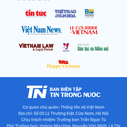
Cơ quan chủ quản: Thông tấn xã Việt Nam
Địa chỉ: Số 05 Lý Thường Kiệt, Cửa Nam, Hà Nội
Chịu trách nhiệm: Trưởng ban Trần Ngọc Tú
Phó Trưởng ban: Hoàng Như Hoa, Nguyễn Văn Nhật, Lê Thị