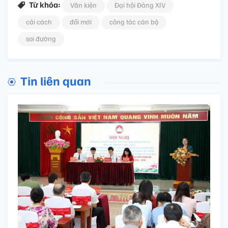
Từ khóa:
Văn kiện
Đại hội Đảng XIV
cải cách
đổi mới
công tác cán bộ
soi đường
Tin liên quan