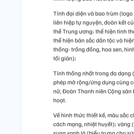
Tính đại diện và bao trùm (logo 
liên hiệp tự nguyện, đoàn kết 
thể Trung ương; thể hiện tinh th
thể hiện bản sắc dân tộc và hiện
thống: trống đồng, hoa sen, hìn
tối giản);
Tính thống nhất trong đa dạng (
phép mở rộng/ứng dụng cùng cá
nữ, Đoàn Thanh niên Cộng sản H
hoạt.
Về hình thức thiết kế, màu sắc 
cách mạng, nhiệt huyết); vàng (th
sung xanh lá (biểu trưng cho sứ