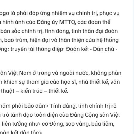
logo là phải đáp ứng nhiệm vụ chính trị, phục vụ
á hình ảnh của Đảng ủy MTTQ, các đoàn thể
ản sắc chính trị, tính đảng, tinh thần đại đoàn
ện, bao trùm, hiện đại và thân thiện của hệ thống
ng; truyền tải thông điệp: Đoàn kết - Dân chủ -
 dân Việt Nam ở trong và ngoài nước, không phân
 khích sự tham gia của họa sĩ, nhà thiết kế, văn
huật – kiến trúc – thiết kế.
hẩm phải bảo đảm: Tính đảng, tính chính trị rõ
i trò lãnh đạo toàn diện của Đảng Cộng sản Việt
liên tưởng như: cờ Đảng, sao vàng, búa liềm,
oàn kết dân tộc);