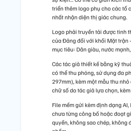
triển thêm logo phụ cho các tổ
nhất nhận diện thị giác chung.
Logo phải truyền tải được tinh t
của Đảng đối với khối Mặt trận 
mục tiêu: Dân giàu, nước mạnh,
Các tác giả thiết kế bằng kỹ thu
có thể thu phóng, sử dụng đa p
297mm), kèm một mẫu thu nhỏ đ
chữ số do tác giả lựa chọn, kè
File mềm gửi kèm định dạng AI,
chưa từng công bố hoặc đoạt gi
quyền, không sao chép, không đạ