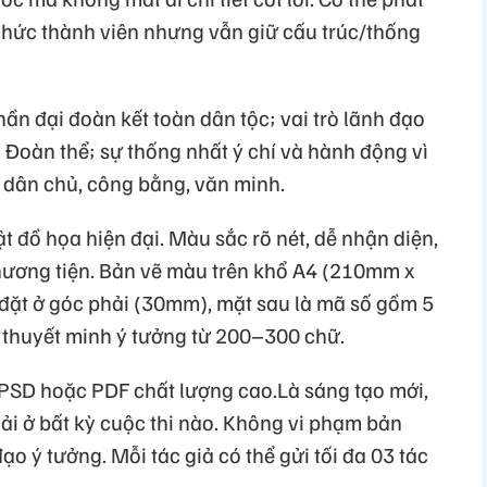
 chức thành viên nhưng vẫn giữ cấu trúc/thống
hần đại đoàn kết toàn dân tộc; vai trò lãnh đạo
- Đoàn thể; sự thống nhất ý chí và hành động vì
 dân chủ, công bằng, văn minh.
ật đồ họa hiện đại. Màu sắc rõ nét, dễ nhận diện,
hương tiện. Bản vẽ màu trên khổ A4 (210mm x
ặt ở góc phải (30mm), mặt sau là mã số gồm 5
m thuyết minh ý tưởng từ 200–300 chữ.
 PSD hoặc PDF chất lượng cao.Là sáng tạo mới,
ải ở bất kỳ cuộc thi nào. Không vi phạm bản
o ý tưởng. Mỗi tác giả có thể gửi tối đa 03 tác