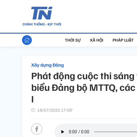
THỜI SỰ
XÃ HỘI
PHÁP LUẬT
Xây dựng Đảng
Phát động cuộc thi sáng 
biểu Đảng bộ MTTQ, các 
I
18/07/2025 17:58’