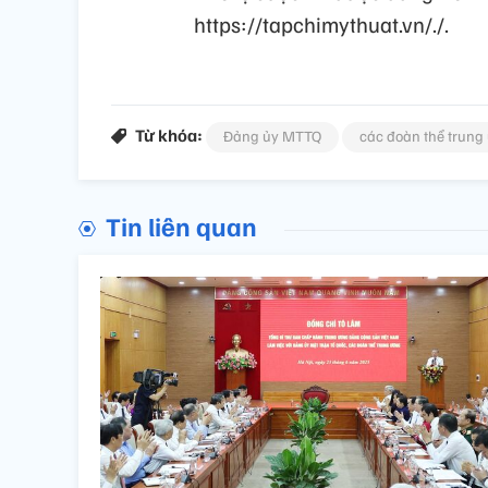
https://tapchimythuat.vn/./.
Từ khóa:
Đảng ủy MTTQ
các đoàn thể trung
Tin liên quan