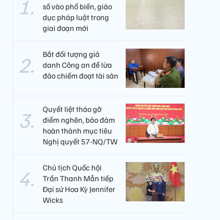
số vào phổ biến, giáo
dục pháp luật trong
giai đoạn mới
Bắt đối tượng giả
danh Công an để lừa
đảo chiếm đoạt tài sản
Quyết liệt tháo gỡ
điểm nghẽn, bảo đảm
hoàn thành mục tiêu
Nghị quyết 57-NQ/TW
Chủ tịch Quốc hội
Trần Thanh Mẫn tiếp
Đại sứ Hoa Kỳ Jennifer
Wicks