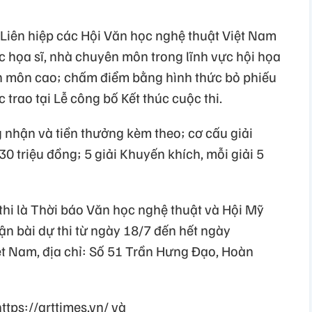
Liên hiệp các Hội Văn học nghệ thuật Việt Nam
c họa sĩ, nhà chuyên môn trong lĩnh vực hội họa
ên môn cao; chấm điểm bằng hình thức bỏ phiếu
 trao tại Lễ công bố Kết thúc cuộc thi.
 nhận và tiền thưởng kèm theo; cơ cấu giải
 30 triệu đồng; 5 giải Khuyến khích, mỗi giải 5
hi là Thời báo Văn học nghệ thuật và Hội Mỹ
ận bài dự thi từ ngày 18/7 đến hết ngày
ệt Nam, địa chỉ: Số 51 Trần Hưng Đạo, Hoàn
ttps://arttimes.vn/ và