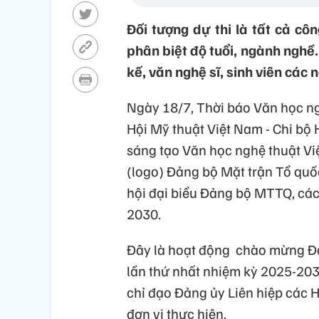
Đối tượng dự thi là tất cả c
phân biệt độ tuổi, ngành nghề.
kế, văn nghệ sĩ, sinh viên các 
Ngày 18/7, Thời báo Văn học ng
Hội Mỹ thuật Việt Nam - Chi bộ 
sáng tạo Văn học nghệ thuật Vi
(logo) Đảng bộ Mặt trận Tổ quố
hội đại biểu Đảng bộ MTTQ, các
2030.
Đây là hoạt động chào mừng Đạ
lần thứ nhất nhiệm kỳ 2025-20
chỉ đạo Đảng ủy Liên hiệp các 
đơn vị thực hiện.