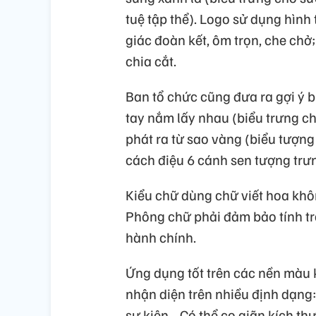
tuệ tập thể). Logo sử dụng hìn
giác đoàn kết, ôm trọn, che chở
chia cắt.
Ban tổ chức cũng đưa ra gợi ý 
tay nắm lấy nhau (biểu trưng c
phát ra từ sao vàng (biểu tượng
cách điệu 6 cánh sen tượng trưn
Kiểu chữ dùng chữ viết hoa khô
Phông chữ phải đảm bảo tính tran
hành chính.
Ứng dụng tốt trên các nền màu k
nhận diện trên nhiều định dạng:
sự kiện… Có thể co giãn kích thư