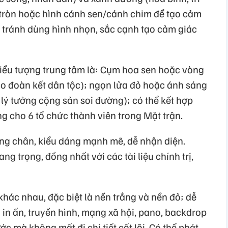
h tròn hoặc hình cánh sen/cánh chim để tạo cảm
; tránh dùng hình nhọn, sắc cạnh tạo cảm giác
biểu tượng trung tâm là: Cụm hoa sen hoặc vòng
ho đoàn kết dân tộc); ngọn lửa đỏ hoặc ánh sáng
 lý tưởng cộng sản soi đường); có thể kết hợp
g cho 6 tổ chức thành viên trong Mặt trận.
ng chân, kiểu dáng mạnh mẽ, dễ nhận diện.
g trọng, đồng nhất với các tài liệu chính trị,
hác nhau, đặc biệt là nền trắng và nền đỏ; dễ
 in ấn, truyền hình, mạng xã hội, pano, backdrop
ớc mà không mất đi chi tiết cốt lõi. Có thể phát