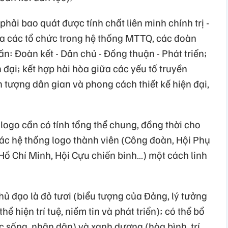
phải bao quát được tính chất liên minh chính trị -
của các tổ chức trong hệ thống MTTQ, các đoàn
ần: Đoàn kết - Dân chủ - Đồng thuận - Phát triển;
 đại; kết hợp hài hòa giữa các yếu tố truyền
h tượng dân gian và phong cách thiết kế hiện đại,
logo cần có tính tổng thể chung, đồng thời cho
c hệ thống logo thành viên (Công đoàn, Hội Phụ
ồ Chí Minh, Hội Cựu chiến binh…) một cách linh
chủ đạo là đỏ tươi (biểu tượng của Đảng, lý tưởng
ể hiện trí tuệ, niềm tin và phát triển); có thể bổ
c sống, nhân dân) và xanh dương (hòa bình, trí