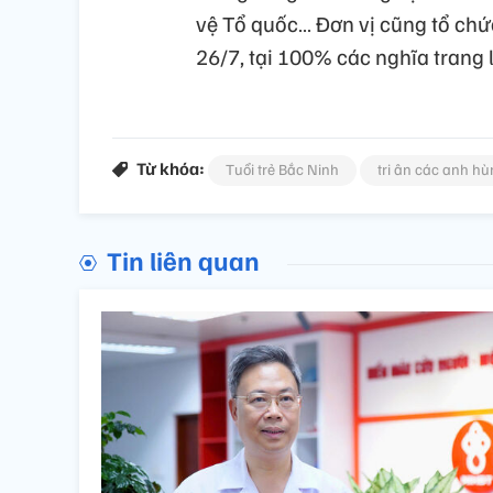
vệ Tổ quốc… Đơn vị cũng tổ chức 
26/7, tại 100% các nghĩa trang liệ
Từ khóa:
Tuổi trẻ Bắc Ninh
tri ân các anh h
Tin liên quan