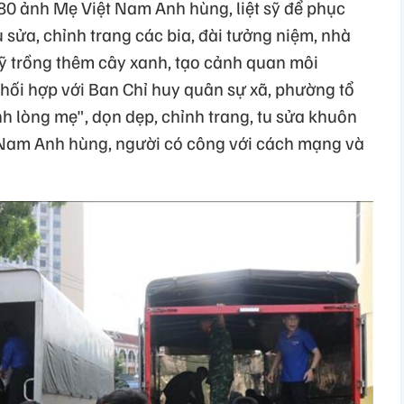
80 ảnh Mẹ Việt Nam Anh hùng, liệt sỹ để phục
u sửa, chỉnh trang các bia, đài tưởng niệm, nhà
sỹ trồng thêm cây xanh, tạo cảnh quan môi
phối hợp với Ban Chỉ huy quân sự xã, phường tổ
h lòng mẹ", dọn dẹp, chỉnh trang, tu sửa khuôn
ệt Nam Anh hùng, người có công với cách mạng và