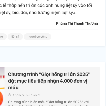
lễ thắp nến tri ân các anh hùng liệt sỹ vào tối
t sỹ, bia, đài, nhà tưởng niệm liệt sỹ./.
Phùng Thị Thanh Thương
ùng
liệt sỹ
người có công
Chương trình "Giọt hồng tri ân 2025"
đặt mục tiêu tiếp nhận 4.000 đơn vị
máu
13/07/2025 13:26’
Chương trình hiến máu “Giọt hồng tri ân 2025” với