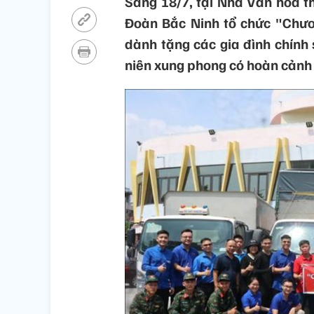
Sáng 18/7, tại Nhà Văn hóa th
Đoàn Bắc Ninh tổ chức "Chươ
dành tặng các gia đình chính
niên xung phong có hoàn cảnh 