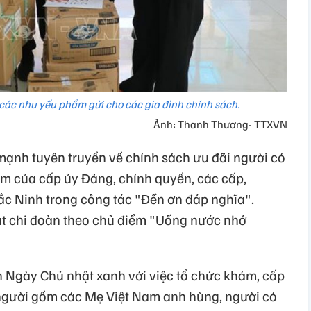
các nhu yếu phẩm gửi cho các gia đình chính sách.
Ảnh: Thanh Thương- TTXVN
 mạnh tuyên truyền về chính sách ưu đãi người có
m của cấp ủy Đảng, chính quyền, các cấp,
Bắc Ninh trong công tác "Đền ơn đáp nghĩa".
ạt chi đoàn theo chủ điểm "Uống nước nhớ
ân Ngày Chủ nhật xanh với việc tổ chức khám, cấp
 người gồm các Mẹ Việt Nam anh hùng, người có