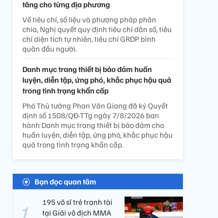
tăng cho từng địa phương
Về tiêu chí, số liệu và phương pháp phân
chia, Nghị quyết quy định tiêu chí dân số, tiêu
chí diện tích tự nhiên, tiêu chí GRDP bình
quân đầu người.
Danh mục trang thiết bị bảo đảm huấn
luyện, diễn tập, ứng phó, khắc phục hậu quả
trong tình trạng khẩn cấp
Phó Thủ tướng Phan Văn Giang đã ký Quyết
định số 1508/QĐ-TTg ngày 7/8/2026 ban
hành Danh mục trang thiết bị bảo đảm cho
huấn luyện, diễn tập, ứng phó, khắc phục hậu
quả trong tình trạng khẩn cấp.
Bạn đọc quan tâm
195 võ sĩ trẻ tranh tài
tại Giải vô địch MMA