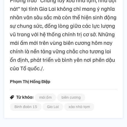
Phong trào “Chung tay xóa nhà tạm, nhà dột
nát” tại tỉnh Gia Lai không chỉ mang ý nghĩa
nhân văn sâu sắc mà còn thể hiện sinh động
sự chung sức, đồng lòng giữa các lực lượng
vũ trang với hệ thống chính trị cơ sở. Những
mái ấm mới trên vùng biên cương hôm nay
chính là nền tảng vững chắc cho tương lai
ổn định, phát triển và bình yên nơi phên dậu
của Tổ quốc./.
Phạm Thị Hồng Điệp
Từ khóa:
mái ấm
biên cương
Binh đoàn 15
Gia Lai
xóa nhà tạm