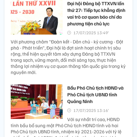
Đại hội Đảng bộ TTXVN lần
thứ 27: Tiếp tục khẳng định
vai trò cơ quan báo chí đa
phương tiện chủ lực
17/07/2025 13:49’
Với phương châm "Đoàn kết - Dân chủ - kỷ cương - Đột
phá - Phát triển", Đại hội là đợt sinh hoạt chính trị sâu
rộng, thể hiện quyết tâm xây dựng Đảng bộ TTXVN
trong sạch, vững mạnh, đổi mới sáng tạo, thực hiện
thắng lợi nhiệm vụ cơ quan thông tấn quốc gia trong kỷ
nguyên mới.
Bầu Phó Chủ tịch HĐND và
Phó Chủ tịch UBND tỉnh
Quảng Ninh
17/07/2025 13:16’
Với sự nhất trí cao, HĐND
tỉnh bầu bổ sung một Phó Chủ tịch HĐND tỉnh và hai
Phó Chủ tịch UBND tỉnh, nhiệm kỳ 2021-2026 với tỷ lệ