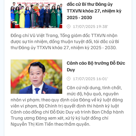
đắc cử Bí thư Đảng ủy
TTXVN khóa 27, nhiệm kỳ
2025 - 2030
17/07/2025 19:38’
Đồng chí Vũ Việt Trang, Tổng giám đốc TTXVN nhận
được sự tín nhiệm, đồng thuận tuyệt đối, tái đắc cử Bí
thư Đảng ủy TTXVN khóa 27, nhiệm kỳ 2025 - 2030.
Cảnh cáo Bộ trưởng Đỗ Đức
Duy
17/07/2025 16:01’
Căn cứ nội dung, tính chất,
mức độ, hậu quả, nguyên
nhân vi phạm; theo quy định của Đảng về kỷ luật đảng
viên vi phạm, Bộ Chính trị quyết định thi hành kỷ luật
Cảnh cáo đồng chí Đỗ Đức Duy và trình Ban Chấp hành
Trung ương Đảng xem xét, xử lý kỷ luật đồng chí
Nguyễn Thị Kim Tiến theo thẩm quyền.