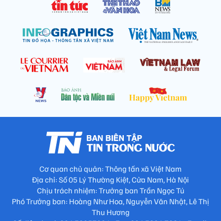
Cơ quan chủ quản: Thông tấn xã Việt Nam
Địa chỉ: Số 05 Lý Thường Kiệt, Cửa Nam, Hà Nội
Chịu trách nhiệm: Trưởng ban Trần Ngọc Tú
Phó Trưởng ban: Hoàng Như Hoa, Nguyễn Văn Nhật, Lê Thị
Thu Hương