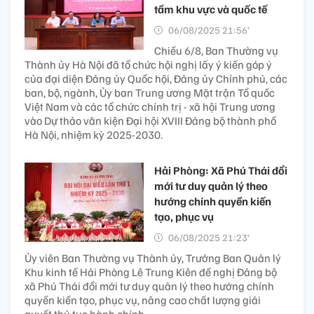
tầm khu vực và quốc tế
06/08/2025 21:56’
Chiều 6/8, Ban Thường vụ
Thành ủy Hà Nội đã tổ chức hội nghị lấy ý kiến góp ý
của đại diện Đảng ủy Quốc hội, Đảng ủy Chính phủ, các
ban, bộ, ngành, Ủy ban Trung ương Mặt trận Tổ quốc
Việt Nam và các tổ chức chính trị - xã hội Trung ương
vào Dự thảo văn kiện Đại hội XVIII Đảng bộ thành phố
Hà Nội, nhiệm kỳ 2025-2030.
Hải Phòng: Xã Phú Thái đổi
mới tư duy quản lý theo
hướng chính quyền kiến
tạo, phục vụ
06/08/2025 21:23’
Ủy viên Ban Thường vụ Thành ủy, Trưởng Ban Quản lý
Khu kinh tế Hải Phòng Lê Trung Kiên đề nghị Đảng bộ
xã Phú Thái đổi mới tư duy quản lý theo hướng chính
quyền kiến tạo, phục vụ, nâng cao chất lượng giải
quyết thủ tục hành chính.