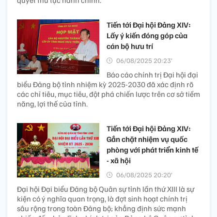
Tiến tới Đại hội Đảng XIV:
Lấy ý kiến đóng góp của
cán bộ hưu trí
06/08/2025 20:23’
Báo cáo chính trị Đại hội đại
biểu Đảng bộ tỉnh nhiệm kỳ 2025-2030 đã xác định rõ
các chỉ tiêu, mục tiêu, đột phá chiến lược trên cơ sở tiềm
năng, lợi thế của tỉnh.
Tiến tới Đại hội Đảng XIV:
Gắn chặt nhiệm vụ quốc
phòng với phát triển kinh tế
- xã hội
06/08/2025 20:20’
Đại hội Đại biểu Đảng bộ Quân sự tỉnh lần thứ XIII là sự
kiện có ý nghĩa quan trọng, là đợt sinh hoạt chính trị
sâu rộng trong toàn Đảng bộ; khẳng định sức mạnh