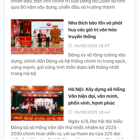
chiến đấu, bản lĩnh chính trị của Đảng bộ Quân sự tỉnh
qua 80 năm xây dựng, chiến đấu và trưởng thành
Nha Bích bảo tồn và phát
huy các giá trị văn hóa
truyền thống
06/08/2025 18:57’
Đảng ủy xã tăng cường xây
dựng, chỉnh đốn Đảng và hệ thống chính trị trong sạch,
vững mạnh, giữ vững tinh thần đoàn kết thống nhất
trong nội bộ
Hà Nội: Xây dựng xã Hồng
Vân hiện đại, văn minh,
phồn vinh, hạnh phúc
06/08/2025 18:44’
Ngày 6/8, Đại hội đại biểu
Đảng bộ xã Hồng Vân lần thứ nhất, nhiệm kỳ 2025 -
2030 chính thức diễn ra, với sự tham dự của 225 đại