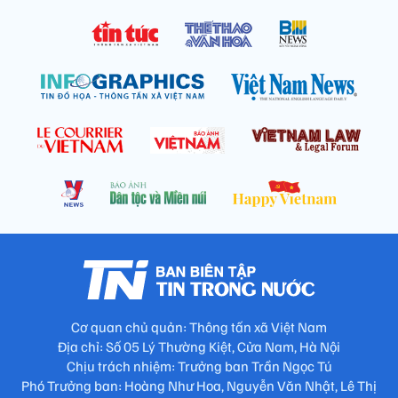
Cơ quan chủ quản: Thông tấn xã Việt Nam
Địa chỉ: Số 05 Lý Thường Kiệt, Cửa Nam, Hà Nội
Chịu trách nhiệm: Trưởng ban Trần Ngọc Tú
Phó Trưởng ban: Hoàng Như Hoa, Nguyễn Văn Nhật, Lê Thị