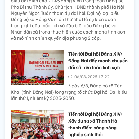
biểu đại diện cho 2.145 đảng viên trong toàn Đảng bộ.
Phó Bí thư Thành ủy, Chủ tịch HĐND thành phố Hà Nội
Nguyễn Ngọc Tuấn tham dự đại hội. Đại hội đại biểu
Đảng bộ xã Hồng Vân lần thứ nhất là sự kiện quan
trọng, ghi dấu mốc lịch sử đặc biệt của Đảng bộ và
Nhân dân xã trong thực hiện cuộc cách mạng tinh gọn
và mô hình chính quyền địa phương 2 cấp.
Tiến tới Đại hội Đảng XIV:
Đồng Nai đẩy mạnh chuyển
đổi số trên toàn lĩnh vực
06/08/2025 17:22’
Ngày 6/8, Đảng bộ xã Tân
Khai (tỉnh Đồng Nai) long trọng tổ chức Đại hội Đại biểu
lần thứ I, nhiệm kỳ 2025-2030.
Tiến tới Đại hội Đảng XIV:
Xây dựng xã Thanh Hà
thành điểm sáng nông
nghiệp sinh thái