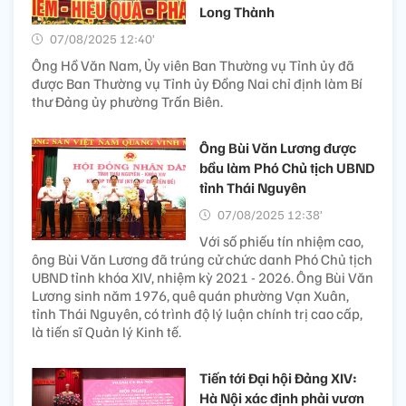
Long Thành
07/08/2025 12:40’
Ông Hồ Văn Nam, Ủy viên Ban Thường vụ Tỉnh ủy đã
được Ban Thường vụ Tỉnh ủy Đồng Nai chỉ định làm Bí
thư Đảng ủy phường Trấn Biên.
Ông Bùi Văn Lương được
bầu làm Phó Chủ tịch UBND
tỉnh Thái Nguyên ​
07/08/2025 12:38’
Với số phiếu tín nhiệm cao,
ông Bùi Văn Lương đã trúng cử chức danh Phó Chủ tịch
UBND tỉnh khóa XIV, nhiệm kỳ 2021 - 2026. Ông Bùi Văn
Lương sinh năm 1976, quê quán phường Vạn Xuân,
tỉnh Thái Nguyên, có trình độ lý luận chính trị cao cấp,
là tiến sĩ Quản lý Kinh tế.
Tiến tới Đại hội Đảng XIV:
Hà Nội xác định phải vươn