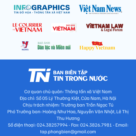
Cơ quan chủ quản: Thông tấn xã Việt Nam
Địa chỉ: Số 05 Lý Thường Kiệt, Cửa Nam, Hà Nội
Chịu trách nhiệm: Trưởng ban Trần Ngọc Tú
Phó Trưởng ban: Hoàng Như Hoa, Nguyễn Văn Nhật, Lê Thị
Thu Hương
Số điện thoại: 024.38257994 - Fax: 024.3826.7981 - Email:
tap.phongbien@gmail.com