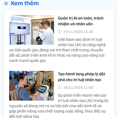
Xem thêm
Quản trị AI an toàn, trách
nhiệm và nhân văn
19/11/2025 13:30’
Việt Nam xác định trí tuệ
nhân tạo (AI) là công nghệ
ưu tiên quốc gia, đóng vai trò then chốt trong chuyển
đổi số, phát triển kinh tế tri thức và nâng cao năng lực
cạnh tranh quốc gia
Tạo hành lang pháp lý đột
phá cho trí tuệ nhân tạo
18/11/2025 11:00’
Sự phát triển mạnh mẽ của
trí tuệ nhân tạo (AI) trong kỷ
nguyên số đang mở ra cơ hội mới cho nền kinh tế và
góp phần nâng cao chất lượng cuộc sống, thúc đẩy sự
đổi mới sáng tạo.