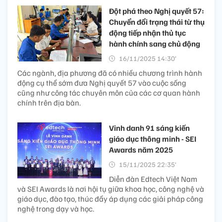
Đột phá theo Nghị quyết 57:
Chuyển đổi trạng thái từ thụ
động tiếp nhận thủ tục
hành chính sang chủ động
16/11/2025 14:30’
Các ngành, địa phương đã có nhiều chương trình hành
động cụ thể sớm đưa Nghị quyết 57 vào cuộc sống
cũng như công tác chuyên môn của các cơ quan hành
chính trên địa bàn.
Vinh danh 91 sáng kiến
giáo dục thông minh - SEI
Awards năm 2025
15/11/2025 22:35’
Diễn đàn Edtech Việt Nam
và SEI Awards là nơi hội tụ giữa khoa học, công nghệ và
giáo dục, đào tạo, thúc đẩy áp dụng các giải pháp công
nghệ trong dạy và học.