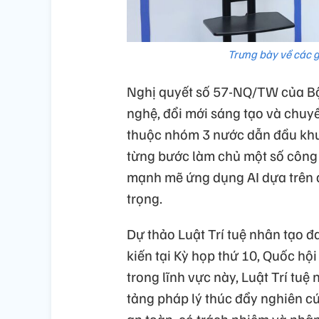
Trưng bày về các g
Nghị quyết số 57-NQ/TW của Bộ 
nghệ, đổi mới sáng tạo và chuyể
thuộc nhóm 3 nước dẫn đầu khu 
từng bước làm chủ một số công 
mạnh mẽ ứng dụng AI dựa trên dữ
trọng.
Dự thảo Luật Trí tuệ nhân tạo đ
kiến tại Kỳ họp thứ 10, Quốc hộ
trong lĩnh vực này, Luật Trí tu
tảng pháp lý thúc đẩy nghiên cứ