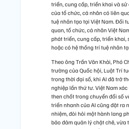
triển, cung cấp, triển khai và s
của tổ chức, cá nhân có liên qu
tuệ nhân tạo tại Việt Nam. Đối 
quan, tổ chức, cá nhân Việt Na
phát triển, cung cấp, triển khai,
hoặc có hệ thống trí tuệ nhân t
Theo ông Trần Văn Khải, Phó C
trường của Quốc hội, Luật Trí tu
trong thời đại số, khi AI đã tr
nghiệp lần thứ tư. Việt Nam xác 
then chốt trong chuyển đổi số và 
triển nhanh của AI cũng đặt ra 
nhiệm, đòi hỏi một hành lang ph
bảo đảm quản lý chặt chẽ, vừa t