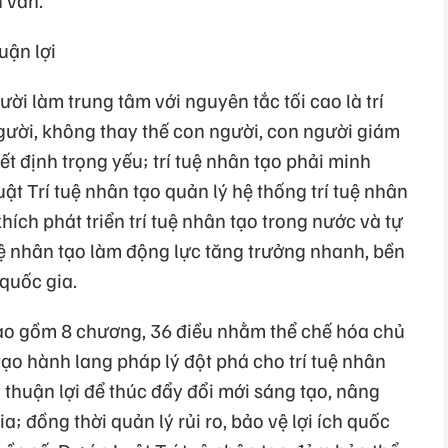
 văn.
uận lợi
ười làm trung tâm với nguyên tắc tối cao là trí
gười, không thay thế con người, con người giám
ết định trọng yếu; trí tuệ nhân tạo phải minh
ật Trí tuệ nhân tạo quản lý hệ thống trí tuệ nhân
hích phát triển trí tuệ nhân tạo trong nước và tự
 tuệ nhân tạo làm động lực tăng trưởng nhanh, bền
quốc gia.
o gồm 8 chương, 36 điều nhằm thể chế hóa chủ
 tạo hành lang pháp lý đột phá cho trí tuệ nhân
 thuận lợi để thúc đẩy đổi mới sáng tạo, nâng
đồng thời quản lý rủi ro, bảo vệ lợi ích quốc