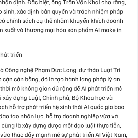
hận định. Đặc biệt, ông Trần Văn Khải cho rằng,
o sinh, xác định bản quyền và trách nhiệm pháp
a; có chính sách cụ thể nhằm khuyến khích doanh
n xuất và thương mại hóa sản phẩm AI make in
hát triển
à Công nghệ Phạm Đức Long, dự thảo Luật Trí
p cận cân bằng, đó là tạo hành lang pháp lý an
ng thời mở không gian đủ rộng để AI phát triển mà
i xây dựng Luật, Chính phủ, Bộ Khoa học và
ch hỗ trợ phát triển hệ sinh thái AI quốc gia bao
, đào tạo nhân lực, hỗ trợ doanh nghiệp vừa và
i cùng là xây dựng được một đạo luật thực tiễn,
, vừa thúc đẩy mạnh mẽ sự phát triển AI Việt Nam,