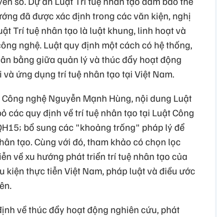
quyền số. Dự án Luật Trí tuệ nhân tạo đảm bảo thể
ướng đã được xác định trong các văn kiện, nghị
t Trí tuệ nhân tạo là luật khung, linh hoạt và
 công nghệ. Luật quy định một cách có hệ thống,
ân bằng giữa quản lý và thúc đẩy hoạt động
i và ứng dụng trí tuệ nhân tạo tại Việt Nam.
à Công nghệ Nguyễn Mạnh Hùng, nội dung Luật
bỏ các quy định về trí tuệ nhân tạo tại Luật Công
H15; bổ sung các "khoảng trống" pháp lý để
 nhân tạo. Cùng với đó, tham khảo có chọn lọc
ễn về xu hướng phát triển trí tuệ nhân tạo của
u kiện thực tiễn Việt Nam, pháp luật và điều ước
ên.
định về thúc đẩy hoạt động nghiên cứu, phát