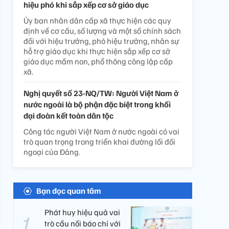
hiệu phó khi sắp xếp cơ sở giáo dục
Ủy ban nhân dân cấp xã thực hiện các quy
định về cơ cấu, số lượng và một số chính sách
đối với hiệu trưởng, phó hiệu trưởng, nhân sự
hỗ trợ giáo dục khi thực hiện sắp xếp cơ sở
giáo dục mầm non, phổ thông công lập cấp
xã.
Nghị quyết số 23-NQ/TW: Người Việt Nam ở
nước ngoài là bộ phận đặc biệt trong khối
đại đoàn kết toàn dân tộc
Công tác người Việt Nam ở nước ngoài có vai
trò quan trọng trong triển khai đường lối đối
ngoại của Đảng.
Bạn đọc quan tâm
Phát huy hiệu quả vai
trò cầu nối báo chí với