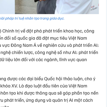
iải pháp trí tuệ nhân tạo trong giáo dục.
Chính trị về đột phá phát triển khoa học, công
n đổi số quốc gia đã đặt mục tiêu Việt Nam
vực Đông Nam Á về nghiên cứu và phát triển AI;
nghệ chiến lược, công nghệ số như AI; phát triển
 liệu lớn đối với các ngành, lĩnh vực quan
ang được các đại biểu Quốc hội thảo luận, cho ý
i khóa XV. Là đạo luật đầu tiên của Việt Nam
ệ nhân tạo khi được thông qua sẽ góp phần tạo nền
u phát triển, ứng dụng và quản trị AI một cách