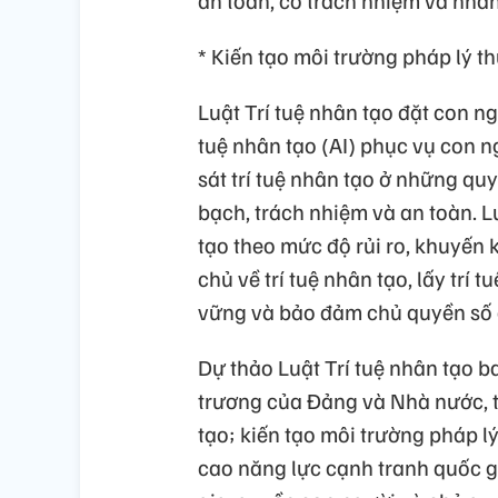
an toàn, có trách nhiệm và nhân
* Kiến tạo môi trường pháp lý th
Luật Trí tuệ nhân tạo đặt con ng
tuệ nhân tạo (AI) phục vụ con n
sát trí tuệ nhân tạo ở những quy
bạch, trách nhiệm và an toàn. Lu
tạo theo mức độ rủi ro, khuyến k
chủ về trí tuệ nhân tạo, lấy trí
vững và bảo đảm chủ quyền số 
Dự thảo Luật Trí tuệ nhân tạo ba
trương của Đảng và Nhà nước,
tạo; kiến tạo môi trường pháp lý
cao năng lực cạnh tranh quốc gia; 