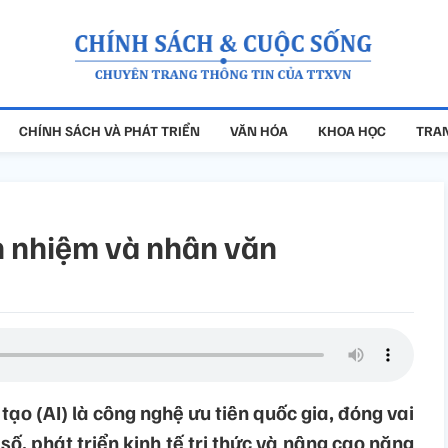
CHÍNH SÁCH VÀ PHÁT TRIỂN
VĂN HÓA
KHOA HỌC
TRAN
ch nhiệm và nhân văn
tạo (AI) là công nghệ ưu tiên quốc gia, đóng vai
số, phát triển kinh tế tri thức và nâng cao năng