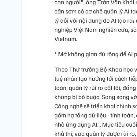
con người", ông Trần Văn Khải n
cần sớm có cơ chế quản lý AI tạ
lý đối với nội dung do AI tạo r
nghiệp Việt Nam nghiên cứu, sả
Vietnam.
* Mở không gian đủ rộng để AI p
Theo Thứ trưởng Bộ Khoa học v
tuệ nhân tạo hướng tới cách tiế
toàn, quản lý rủi ro cốt lõi, đồ
không bị bó buộc. Song song vớ
Công nghệ sẽ triển khai chính sá
gồm hạ tầng dữ liệu - tính toán
nhỏ ứng dụng AI... Mục tiêu cuố
khả thi, vừa quản lý được rủi ro