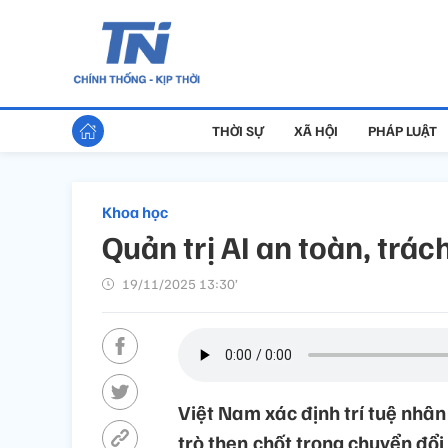
THỜI SỰ
XÃ HỘI
PHÁP LUẬT
Khoa học
Quản trị AI an toàn, trá
19/11/2025 13:30’
Việt Nam xác định trí tuệ nhân 
trò then chốt trong chuyển đổi 