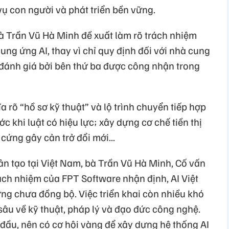
 con người và phát triển bền vững.
bà Trần Vũ Hà Minh đề xuất làm rõ trách nhiệm
ung ứng AI, thay vì chỉ quy định đối với nhà cung
đánh giá bởi bên thứ ba được công nhận trong
 rõ “hồ sơ kỹ thuật” và lộ trình chuyển tiếp hợp
ớc khi luật có hiệu lực; xây dựng cơ chế tiền thị
cứng gây cản trở đổi mới...
ân tạo tại Việt Nam, bà Trần Vũ Hà Minh, Cố vấn
rách nhiệm của FPT Software nhận định, AI Việt
g chưa đồng bộ. Việc triển khai còn nhiều khó
sâu về kỹ thuật, pháp lý và đạo đức công nghệ.
đầu, nên có cơ hội vàng để xây dựng hệ thống AI