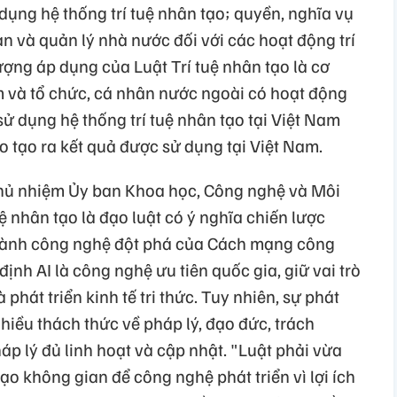
ử dụng hệ thống trí tuệ nhân tạo; quyền, nghĩa vụ
an và quản lý nhà nước đối với các hoạt động trí
tượng áp dụng của Luật Trí tuệ nhân tạo là cơ
m và tổ chức, cá nhân nước ngoài có hoạt động
 sử dụng hệ thống trí tuệ nhân tạo tại Việt Nam
ạo tạo ra kết quả được sử dụng tại Việt Nam.
hủ nhiệm Ủy ban Khoa học, Công nghệ và Môi
ệ nhân tạo là đạo luật có ý nghĩa chiến lược
ở thành công nghệ đột phá của Cách mạng công
định AI là công nghệ ưu tiên quốc gia, giữ vai trò
phát triển kinh tế tri thức. Tuy nhiên, sự phát
nhiều thách thức về pháp lý, đạo đức, trách
áp lý đủ linh hoạt và cập nhật. "Luật phải vừa
ạo không gian để công nghệ phát triển vì lợi ích