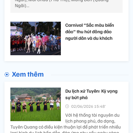
Ngãi)…
Carnival “Sắc màu biển
đảo” thu hút đông đảo
người dân và du khách
Xem thêm
Du lịch xứ Tuyên: Kỳ vọng
sự bứt phá
02/06/2026 15:48’
Với hệ thống tài nguyên du
lịch phong phú, đa dạng,
Tuyên Quang có điều kiện thuận lợi để phát triển nhiều
loại hình du lịch hấp dẫn, đáp ứng nhu cầu ngày càng