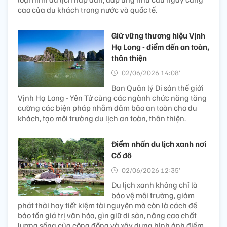
cao của du khách trong nước và quốc tế.
Giữ vững thương hiệu Vịnh
Hạ Long - điểm đến an toàn,
thân thiện
02/06/2026 14:08’
Ban Quản lý Di sản thế giới
Vịnh Hạ Long - Yên Tử cùng các ngành chức năng tăng
cường các biện pháp nhằm đảm bảo an toàn cho du
khách, tạo môi trường du lịch an toàn, thân thiện.
Điểm nhấn du lịch xanh nơi
Cố đô
02/06/2026 12:35’
Du lịch xanh không chỉ là
bảo vệ môi trường, giảm
phát thải hay tiết kiệm tài nguyên mà còn là cách để
bảo tồn giá trị văn hóa, gìn giữ di sản, nâng cao chất
lượng sống của cộng đồng và xây dựng hình ảnh điểm