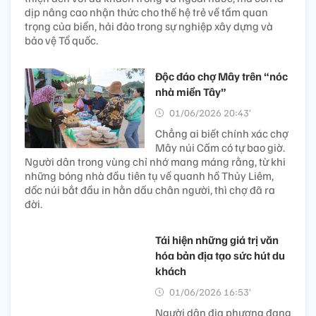
dịp nâng cao nhận thức cho thế hệ trẻ về tầm quan
trọng của biển, hải đảo trong sự nghiệp xây dựng và
bảo vệ Tổ quốc.
Độc đáo chợ Mây trên “nóc
nhà miền Tây”
01/06/2026 20:43’
Chẳng ai biết chính xác chợ
Mây núi Cấm có tự bao giờ.
Người dân trong vùng chỉ nhớ mang máng rằng, từ khi
những bóng nhà đầu tiên tụ về quanh hồ Thủy Liêm,
dốc núi bắt đầu in hằn dấu chân người, thì chợ đã ra
đời.
Tái hiện những giá trị văn
hóa bản địa tạo sức hút du
khách
01/06/2026 16:53’
Người dân địa phương đang