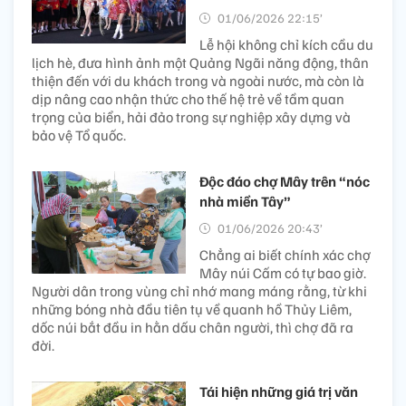
01/06/2026 22:15’
Lễ hội không chỉ kích cầu du
lịch hè, đưa hình ảnh một Quảng Ngãi năng động, thân
thiện đến với du khách trong và ngoài nước, mà còn là
dịp nâng cao nhận thức cho thế hệ trẻ về tầm quan
trọng của biển, hải đảo trong sự nghiệp xây dựng và
bảo vệ Tổ quốc.
Độc đáo chợ Mây trên “nóc
nhà miền Tây”
01/06/2026 20:43’
Chẳng ai biết chính xác chợ
Mây núi Cấm có tự bao giờ.
Người dân trong vùng chỉ nhớ mang máng rằng, từ khi
những bóng nhà đầu tiên tụ về quanh hồ Thủy Liêm,
dốc núi bắt đầu in hằn dấu chân người, thì chợ đã ra
đời.
Tái hiện những giá trị văn