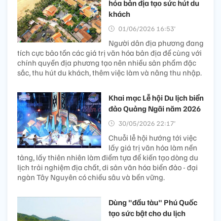
hóa bản địa tạo sức hút du
khách
01/06/2026 16:53’
Người dân địa phương đang
tích cực bảo tồn các giá trị văn hóa bản địa để cùng với
chính quyền địa phương tạo nên nhiều sản phẩm đặc
sắc, thu hút du khách, thêm việc làm và nâng thu nhập.
Khai mạc Lễ hội Du lịch biển
đảo Quảng Ngãi năm 2026
30/05/2026 22:17’
Chuỗi lễ hội hướng tới việc
lấy giá trị văn hóa làm nền
tảng, lấy thiên nhiên làm điểm tựa để kiến tạo dòng du
lịch trải nghiệm địa chất, di sản văn hóa biển đảo - đại
ngàn Tây Nguyên có chiều sâu và bền vững.
Dùng "đầu tàu" Phú Quốc
tạo sức bật cho du lịch