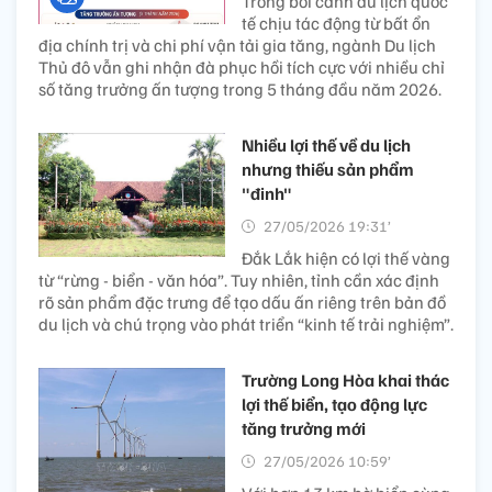
Trong bối cảnh du lịch quốc
tế chịu tác động từ bất ổn
địa chính trị và chi phí vận tải gia tăng, ngành Du lịch
Thủ đô vẫn ghi nhận đà phục hồi tích cực với nhiều chỉ
số tăng trưởng ấn tượng trong 5 tháng đầu năm 2026.
Nhiều lợi thế về du lịch
nhưng thiếu sản phẩm
"đinh"
27/05/2026 19:31’
Đắk Lắk hiện có lợi thế vàng
từ “rừng - biển - văn hóa”. Tuy nhiên, tỉnh cần xác định
rõ sản phẩm đặc trưng để tạo dấu ấn riêng trên bản đồ
du lịch và chú trọng vào phát triển “kinh tế trải nghiệm”.
Trường Long Hòa khai thác
lợi thế biển, tạo động lực
tăng trưởng mới
27/05/2026 10:59’