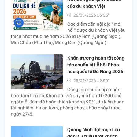
của du khách Việt
26/05/2026 16:53’
Các điểm đến nội địa "mới
nổi" được du khách Việt yêu
thích nhất mùa hè năm 2026 là Lý Sơn (Quảng Ngãi),
Mai Châu (Phú Thọ), Măng Đen (Quảng Ngãi)…
Khẩn trương hoàn tất công
tác chuẩn bị Lễ hội Pháo
hoa quốc tế Đà Nẵng 2026
25/05/2026 19:50’
Công tác chuẩn bị cơ bản
bảo đảm tiến độ. Khán đài với quy mô hơn 10.200 chỗ
ngồi mỗi đêm đã hoàn thiện khoảng 90%, dự kiến hoàn
tất nghiệm thu an toàn, phòng cháy, chữa cháy trước
ngày 27/5.
Quảng Ninh đặt mục tiêu
đón 2,3 triệu lượt khách