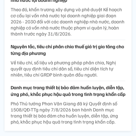
nhà nước tại doanh nghiệp
Theo đó, khẩn trương xây dựng và phê duyệt Kế hoạch
cơ cấu lại vốn nhà nước tại doanh nghiệp giai đoạn
2026 - 2030 đối với các doanh nghiệp nhà nước, doanh
nghiệp có vốn nhà nước thuộc phạm vi quản lý, hoàn
thành trước ngày 31/8/2026.
Nguyên tắc, tiêu chí phân chia thuế giá trị gia tăng cho
từng địa phương
Về tiêu chí, số liệu và phương pháp phân chia, Nghị
quyết quy định tiêu chí dân số, tiêu chí diện tích tự
nhiên, tiêu chí GRDP bình quân đầu người.
Danh mục trang thiết bị bảo đảm huấn luyện, diễn tập,
ứng phó, khắc phục hậu quả trong tình trạng khẩn cấp
Phó Thủ tướng Phan Văn Giang đã ký Quyết định số
1508/QĐ-TTg ngày 7/8/2026 ban hành Danh mục
trang thiết bị bảo đảm cho huấn luyện, diễn tập, ứng
phó, khắc phục hậu quả trong tình trạng khẩn cấp.