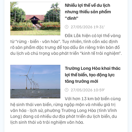
Nhiều lợi thế về du lịch
nhưng thiếu sản phẩm
"đinh"
27/05/2026 19:31’
Đắk Lắk hiện có lợi thế vàng
từ “rừng - biển - văn hóa”. Tuy nhiên, tỉnh cần xác định
rõ sản phẩm đặc trưng để tạo dấu ấn riêng trên bản đồ
du lịch và chú trọng vào phát triển “kinh tế trải nghiệm”.
Trường Long Hòa khai thác
lợi thế biển, tạo động lực
tăng trưởng mới
27/05/2026 10:59’
Với hơn 13 km bờ biển cùng
hệ sinh thái ven biển, rừng ngập mặn và nhiều giá trị
văn hóa - lịch sử, phường Trường Long Hòa (tỉnh Vĩnh
Long) đang có nhiều dư địa phát triển du lịch biển, du
lịch sinh thái và trải nghiệm văn hóa.