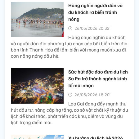
Hàng nghìn người dân và
du khách ra biển tránh
nóng
26/05/2026 20:32’
Hàng chục nghìn du khách
và người dân địa phương lựa chọn các bãi biển trên địa
bàn tỉnh Thanh Hóa để tắm biển với mong muốn xua đi
cơn nắng nóng đầu hè.
Sức hút độc đáo đưa du lịch
Sa Pa trở thành ngành kinh
tế mũi nhọn
26/05/2026 18:20’
Lào Cai đang đẩy mạnh thu
hút đầu tư, nâng cấp hạ tầng, cơ sở vật chất kỹ thuật du
lịch để khai thác, phát triển các khu, điểm và vùng du
lịch trọng điểm mới.
Xu hướng du lịch hè 2026