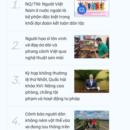
NQ/TW: Người Việt
Nam ở nước ngoài là
bộ phận đặc biệt trong
khối đại đoàn kết toàn dân tộc
Người họa sĩ tôn vinh
vẻ đẹp áo dài và
phong cảnh Việt qua
nghệ thuật sơn mài
Kỳ họp không thường
lệ thứ Nhất, Quốc hội
khóa XVI: Nâng cao
phòng, chống tội
phạm và hoạt động tư pháp
Cảnh báo người dân
không ném vật thể vào
xe đang lưu thông trên