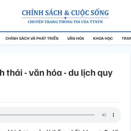
CHÍNH SÁCH VÀ PHÁT TRIỂN
VĂN HÓA
KHOA HỌC
TRAN
thái - văn hóa - du lịch quy