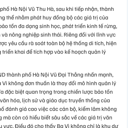
hố Hà Nội Vũ Thu Hà, sau khi tiếp nhận, thành
ng thể nhằm phát huy đồng bộ các giá trị của
bảo tồn đa dạng sinh học, phát triển kinh tế rừng,
nh và nông nghiệp sinh thái. Riêng đối với lĩnh vực
ợc yêu cầu rà soát toàn bộ hệ thống di tích, hiện
 triển khai để tích hợp vào kế hoạch quản lý
BND thành phố Hà Nội Vũ Đại Thắng nhấn mạnh,
 Vì không đơn thuần là thay đổi mô hình quản lý
 đặc biệt quan trọng trong chiến lược bảo tồn
, văn hóa, lịch sử và giáo dục truyền thống của
ố đánh giá cao việc các cán bộ, kiểm lâm không
 mà còn có hiểu biết sâu sắc về các giá trị văn
hu vực. Điều đó cho thấy Ba Vì không chỉ là khu dự