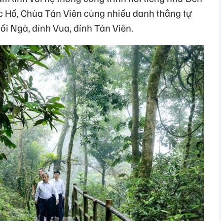
c Hồ, Chùa Tản Viên cùng nhiều danh thắng tự
i Ngà, đỉnh Vua, đỉnh Tản Viên.