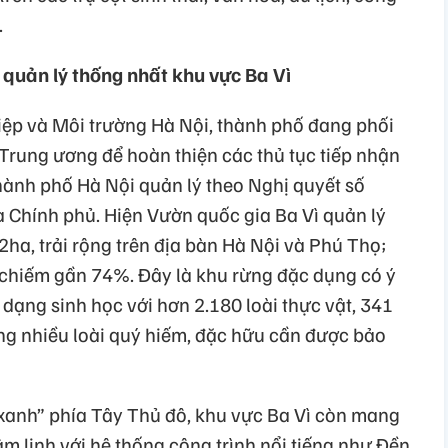
.
quản lý thống nhất khu vực Ba Vì
ệp và Môi trường Hà Nội, thành phố đang phối
Trung ương để hoàn thiện các thủ tục tiếp nhận
ành phố Hà Nội quản lý theo Nghị quyết số
Chính phủ. Hiện Vườn quốc gia Ba Vì quản lý
2ha, trải rộng trên địa bàn Hà Nội và Phú Thọ;
i chiếm gần 74%. Đây là khu rừng đặc dụng có ý
 dạng sinh học với hơn 2.180 loài thực vật, 341
ng nhiều loài quý hiếm, đặc hữu cần được bảo
 xanh” phía Tây Thủ đô, khu vực Ba Vì còn mang
tâm linh với hệ thống công trình nổi tiếng như Đền