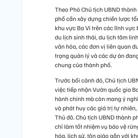
Theo Phó Chủ tịch UBND thành p
phố cần xây dựng chiến lược tổ
khu vực Ba Vì trên các lĩnh vực 
du lịch sinh thái, du lịch tâm li
văn hóa, các đơn vị liên quan đư
trạng quản lý và các dự án đang
chung của thành phố.
Trước bối cảnh đó, Chủ tịch U
việc tiếp nhận Vườn quốc gia Ba
hành chính mà còn mang ý nghĩa
và phát huy các giá trị tự nhiên
Thủ đô. Chủ tịch UBND thành ph
chỉ làm tốt nhiệm vụ bảo vệ rừng
hóa, lịch sử, tôn giáo gắn với k