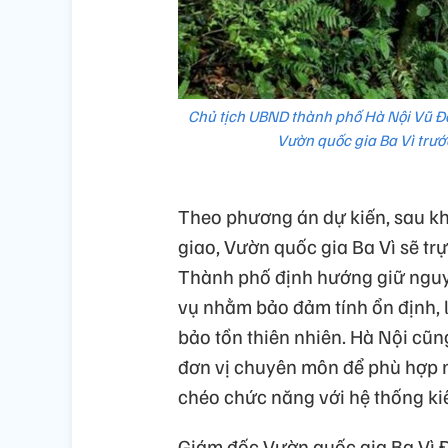
Chủ tịch UBND thành phố Hà Nội Vũ Đại
Vườn quốc gia Ba Vì trướ
Theo phương án dự kiến, sau k
giao, Vườn quốc gia Ba Vì sẽ t
Thành phố định hướng giữ nguy
vụ nhằm bảo đảm tính ổn định, l
bảo tồn thiên nhiên. Hà Nội cũ
đơn vị chuyên môn để phù hợp m
chéo chức năng với hệ thống ki
Giám đốc Vườn quốc gia Ba Vì Đỗ