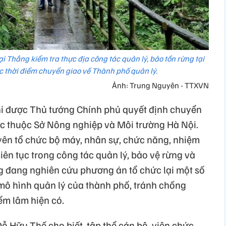
 Thắng kiểm tra thực địa công tác quản lý, bảo tồn rừng tại
c thời điểm chuyển giao về Thành phố quản lý.
Ảnh: Trung Nguyên - TTXVN
hi được Thủ tướng Chính phủ quyết định chuyển
rực thuộc Sở Nông nghiệp và Môi trường Hà Nội.
ên tổ chức bộ máy, nhân sự, chức năng, nhiệm
iên tục trong công tác quản lý, bảo vệ rừng và
ng đang nghiên cứu phương án tổ chức lại một số
ô hình quản lý của thành phố, tránh chồng
ểm lâm hiện có.
 Hữu Thế cho biết, tập thể cán bộ, viên chức,