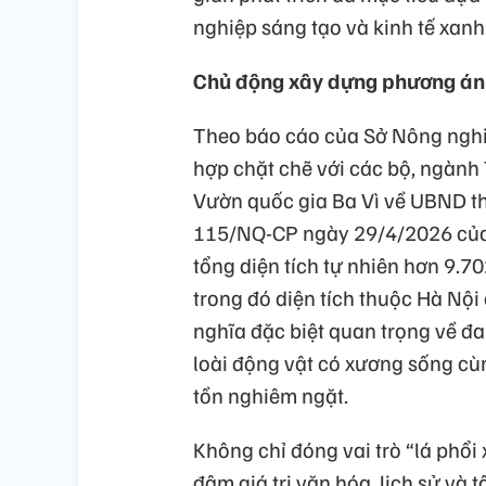
nghiệp sáng tạo và kinh tế xanh
Chủ động xây dựng phương án 
Theo báo cáo của Sở Nông nghi
hợp chặt chẽ với các bộ, ngành 
Vườn quốc gia Ba Vì về UBND th
115/NQ-CP ngày 29/4/2026 của 
tổng diện tích tự nhiên hơn 9.70
trong đó diện tích thuộc Hà Nộ
nghĩa đặc biệt quan trọng về đa
loài động vật có xương sống cù
tồn nghiêm ngặt.
Không chỉ đóng vai trò “lá phổi
đậm giá trị văn hóa, lịch sử và 