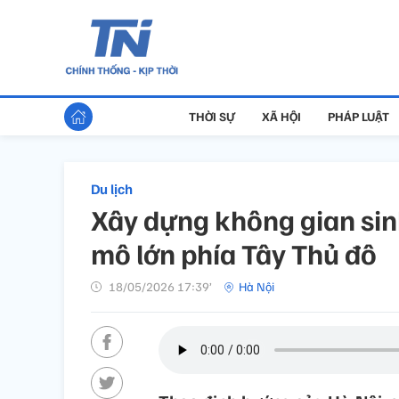
THỜI SỰ
XÃ HỘI
PHÁP LUẬT
Du lịch
Xây dựng không gian sinh 
mô lớn phía Tây Thủ đô
18/05/2026 17:39’
Hà Nội