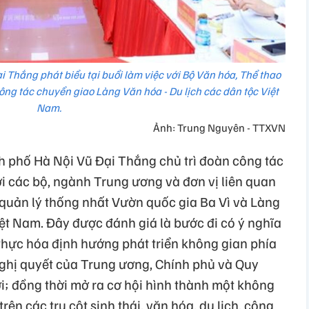
 Thắng phát biểu tại buổi làm việc với Bộ Văn hóa, Thể thao
công tác chuyển giao Làng Văn hóa - Du lịch các dân tộc Việt
Nam.
Ảnh: Trung Nguyên - TTXVN
 phố Hà Nội Vũ Đại Thắng chủ trì đoàn công tác
với các bộ, ngành Trung ương và đơn vị liên quan
 quản lý thống nhất Vườn quốc gia Ba Vì và Làng
iệt Nam. Đây được đánh giá là bước đi có ý nghĩa
 thực hóa định hướng phát triển không gian phía
nghị quyết của Trung ương, Chính phủ và Quy
i; đồng thời mở ra cơ hội hình thành một không
rên các trụ cột sinh thái, văn hóa, du lịch, công