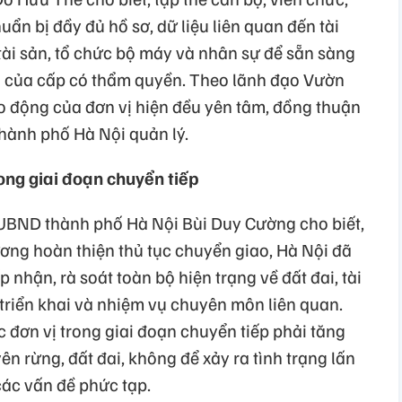
ẩn bị đầy đủ hồ sơ, dữ liệu liên quan đến tài
 tài sản, tổ chức bộ máy và nhân sự để sẵn sàng
h của cấp có thẩm quyền. Theo lãnh đạo Vườn
ao động của đơn vị hiện đều yên tâm, đồng thuận
thành phố Hà Nội quản lý.
ong giai đoạn chuyển tiếp
h UBND thành phố Hà Nội Bùi Duy Cường cho biết,
ương hoàn thiện thủ tục chuyển giao, Hà Nội đã
nhận, rà soát toàn bộ hiện trạng về đất đai, tài
triển khai và nhiệm vụ chuyên môn liên quan.
 đơn vị trong giai đoạn chuyển tiếp phải tăng
n rừng, đất đai, không để xảy ra tình trạng lấn
các vấn đề phức tạp.