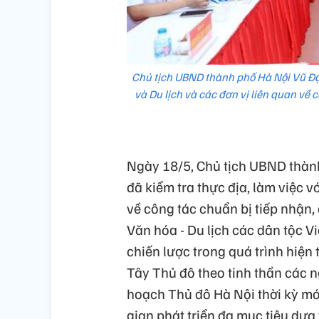
Chủ tịch UBND thành phố Hà Nội Vũ Đại
và Du lịch và các đơn vị liên quan về 
Ngày 18/5, Chủ tịch UBND thành
đã kiểm tra thực địa, làm việc 
về công tác chuẩn bị tiếp nhận,
Văn hóa - Du lịch các dân tộc V
chiến lược trong quá trình hiện
Tây Thủ đô theo tinh thần các 
hoạch Thủ đô Hà Nội thời kỳ mớ
gian phát triển đa mục tiêu dựa t