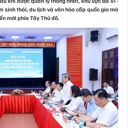
u khi được quản lý thống nhất, khu vực Ba Vì -
 sinh thái, du lịch và văn hóa cấp quốc gia mà
iển mới phía Tây Thủ đô.