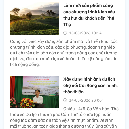
Làm mới sản phẩm cùng
các chương trình kích cầu
thu hút du khách đến Phú
Thọ
15/05/2026 10:14’
Cùng với việc xây dựng sản phẩm mới và triển khai các
chương trình kích cầu, các địa phương, doanh nghiệp
du lịch trên địa bàn còn chú trọng nâng cao chất lượng
dịch vụ, đào tạo nhân lực và hoàn thiện kỹ năng làm du
lịch cộng đồng.
Xây dựng hình ảnh du lịch
chợ nổi Cái Răng văn minh,
thân thiện
14/05/2026 23:00’
Chiều 14/5, Sở Văn hóa, Thể
thao và Du lịch thành phố Cần Thơ tổ chức tập huấn
công tác đảm bảo an toàn vệ sinh thực phẩm, vệ sinh
môi trường, an toàn giao thông đường thủy, ứng xử văn