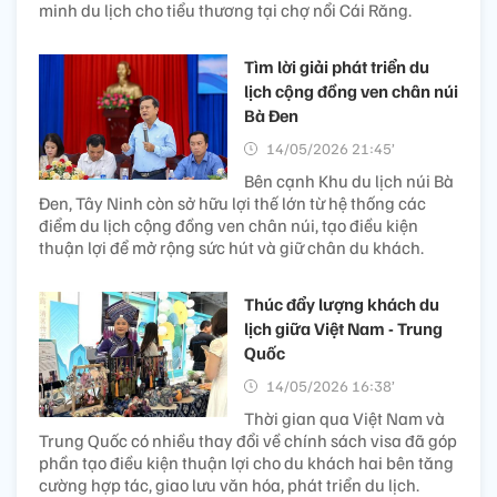
minh du lịch cho tiểu thương tại chợ nổi Cái Răng.
Tìm lời giải phát triển du
lịch cộng đồng ven chân núi
Bà Đen
14/05/2026 21:45’
Bên cạnh Khu du lịch núi Bà
Đen, Tây Ninh còn sở hữu lợi thế lớn từ hệ thống các
điểm du lịch cộng đồng ven chân núi, tạo điều kiện
thuận lợi để mở rộng sức hút và giữ chân du khách.
Thúc đẩy lượng khách du
lịch giữa Việt Nam - Trung
Quốc
14/05/2026 16:38’
Thời gian qua Việt Nam và
Trung Quốc có nhiều thay đổi về chính sách visa đã góp
phần tạo điều kiện thuận lợi cho du khách hai bên tăng
cường hợp tác, giao lưu văn hóa, phát triển du lịch.