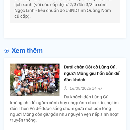
lịch xanh (với các cấp độ từ 2/3 đến 3/3 lá sâm
Ngọc Linh - tiêu chuẩn do UBND tỉnh Quảng Nam
cũ cấp).
Xem thêm
Dưới chân Cột cờ Lũng Cú,
người Mông giữ hồn bản để
đón khách
16/05/2026 14:47’
Du khách đến Lũng Cú
không chỉ để ngắm cảnh hay chụp ảnh check-in, họ tìm
đến Thèn Pả để được sống chậm giữa một bản làng
người Mông còn giữ gần như nguyên vẹn nếp sinh hoạt
truyền thống.