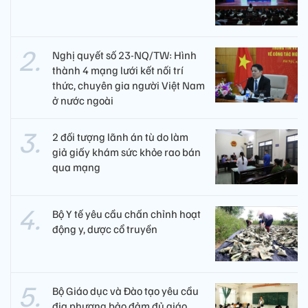
Nghị quyết số 23-NQ/TW: Hình
thành 4 mạng lưới kết nối trí
thức, chuyên gia người Việt Nam
ở nước ngoài
2 đối tượng lãnh án tù do làm
giả giấy khám sức khỏe rao bán
qua mạng
Bộ Y tế yêu cầu chấn chỉnh hoạt
động y, dược cổ truyền
Bộ Giáo dục và Đào tạo yêu cầu
địa phương bảo đảm đủ giáo