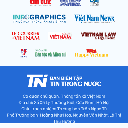
Cơ quan chủ quản: Thông tấn xã Việt Nam
Địa chỉ: Số 05 Lý Thường Kiệt, Cửa Nam, Hà Nội
Chịu trách nhiệm: Trưởng ban Trần Ngọc Tú
Phó Trưởng ban: Hoàng Như Hoa, Nguyễn Văn Nhật, Lê Thị
Thu Hương
Số điện thoại: 024.38257994 - Fax: 024.3826.7981 - Email: