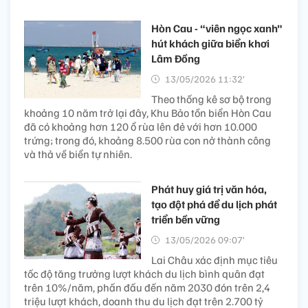
Hòn Cau - “viên ngọc xanh”
hút khách giữa biển khơi
Lâm Đồng
13/05/2026 11:32’
Theo thống kê sơ bộ trong
khoảng 10 năm trở lại đây, Khu Bảo tồn biển Hòn Cau
đã có khoảng hơn 120 ổ rùa lên đẻ với hơn 10.000
trứng; trong đó, khoảng 8.500 rùa con nở thành công
và thả về biển tự nhiên.
Phát huy giá trị văn hóa,
tạo đột phá để du lịch phát
triển bền vững
13/05/2026 09:07’
Lai Châu xác định mục tiêu
tốc độ tăng trưởng lượt khách du lịch bình quân đạt
trên 10%/năm, phấn đấu đến năm 2030 đón trên 2,4
triệu lượt khách, doanh thu du lịch đạt trên 2.700 tỷ