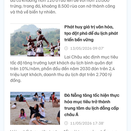
đã có khoảng hơn 120 ổ rùa lên đẻ với hơn 10.000
trứng; trong đó, khoảng 8.500 rùa con nở thành công
và thả về biển tự nhiên.
Phát huy giá trị văn hóa,
tạo đột phá để du lịch phát
triển bền vững
13/05/2026 09:07’
Lai Châu xác định mục tiêu
tốc độ tăng trưởng lượt khách du lịch bình quân đạt
trên 10%/năm, phấn đấu đến năm 2030 đón trên 2,4
triệu lượt khách, doanh thu du lịch đạt trên 2.700 tỷ
đồng.
Đà Nẵng tăng tốc hiện thực
hóa mục tiêu trở thành
trung tâm du lịch đẳng cấp
châu Á
11/05/2026 17:38’