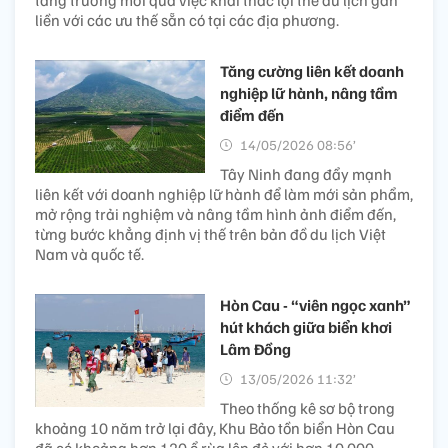
tăng trưởng mới qua việc khai thác lợi thế du lịch gắn
liền với các ưu thế sẵn có tại các địa phương.
Tăng cường liên kết doanh
nghiệp lữ hành, nâng tầm
điểm đến
14/05/2026 08:56’
Tây Ninh đang đẩy mạnh
liên kết với doanh nghiệp lữ hành để làm mới sản phẩm,
mở rộng trải nghiệm và nâng tầm hình ảnh điểm đến,
từng bước khẳng định vị thế trên bản đồ du lịch Việt
Nam và quốc tế.
Hòn Cau - “viên ngọc xanh”
hút khách giữa biển khơi
Lâm Đồng
13/05/2026 11:32’
Theo thống kê sơ bộ trong
khoảng 10 năm trở lại đây, Khu Bảo tồn biển Hòn Cau