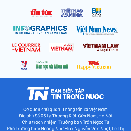
Cơ quan chủ quản: Thông tấn xã Việt Nam
Địa chỉ: Số 05 Lý Thường Kiệt, Cửa Nam, Hà Nội
Chịu trách nhiệm: Trưởng ban Trần Ngọc Tú
Phó Trưởng ban: Hoàng Như Hoa, Nguyễn Văn Nhật, Lê Thị