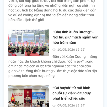
Với sự kết hợp giữa tư duy đổi mới trong sản phẩm, sự
đồng bộ trong hạ tầng và những kiến nghị cơ chế linh
hoạt, du lịch Đà Nẵng đang hội tụ đủ các điều kiện cần
và đủ để khẳng định vị thế "điểm đến hàng đầu" trên
bản đồ du lịch thế giới
"Chợ tình Xuân Dương” -
Nơi lưu giữ mạch ngầm văn
hóa trăm năm
10/05/2026 15:22’
Đến với Xuân Dương những
ngày này, du khách không chỉ được "đắm say" trong
âm nhạc mà còn được trải nghiệm các trò chơi dân
gian và thưởng thức hương vị ẩm thực độc đáo của địa
phương bên chén rượu nồng
“Cú huých” từ mô hình
chuỗi sự kiện và tư duy
phát triển chiều sâu
09/05/2026 19:24’