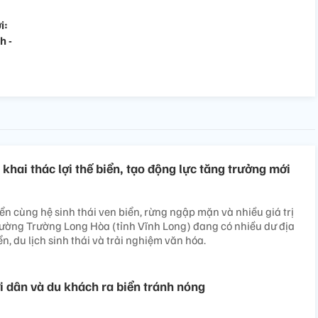
i:
h -
khai thác lợi thế biển, tạo động lực tăng trưởng mới
ển cùng hệ sinh thái ven biển, rừng ngập mặn và nhiều giá trị
phường Trường Long Hòa (tỉnh Vĩnh Long) đang có nhiều dư địa
ển, du lịch sinh thái và trải nghiệm văn hóa.
 dân và du khách ra biển tránh nóng