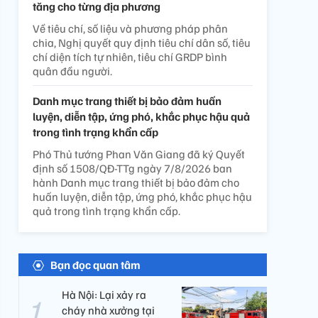
tăng cho từng địa phương
Về tiêu chí, số liệu và phương pháp phân
chia, Nghị quyết quy định tiêu chí dân số, tiêu
chí diện tích tự nhiên, tiêu chí GRDP bình
quân đầu người.
Danh mục trang thiết bị bảo đảm huấn
luyện, diễn tập, ứng phó, khắc phục hậu quả
trong tình trạng khẩn cấp
Phó Thủ tướng Phan Văn Giang đã ký Quyết
định số 1508/QĐ-TTg ngày 7/8/2026 ban
hành Danh mục trang thiết bị bảo đảm cho
huấn luyện, diễn tập, ứng phó, khắc phục hậu
quả trong tình trạng khẩn cấp.
Bạn đọc quan tâm
Hà Nội: Lại xảy ra
cháy nhà xưởng tại