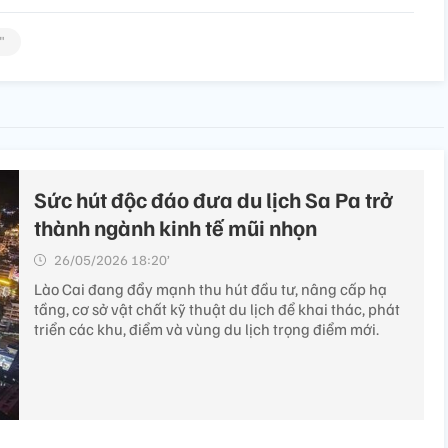
"
Sức hút độc đáo đưa du lịch Sa Pa trở
thành ngành kinh tế mũi nhọn
26/05/2026 18:20’
Lào Cai đang đẩy mạnh thu hút đầu tư, nâng cấp hạ
tầng, cơ sở vật chất kỹ thuật du lịch để khai thác, phát
triển các khu, điểm và vùng du lịch trọng điểm mới.