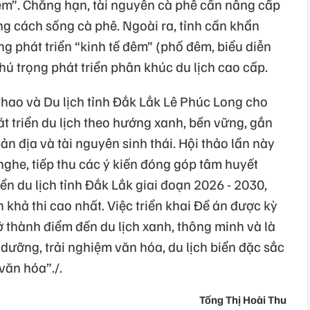
hiệm”. Chẳng hạn, tài nguyên cà phê cần nâng cấp
ng cách sống cà phê. Ngoài ra, tỉnh cần khẩn
g phát triển “kinh tế đêm” (phố đêm, biểu diễn
hú trọng phát triển phân khúc du lịch cao cấp.
hao và Du lịch tỉnh Đắk Lắk Lê Phúc Long cho
t triển du lịch theo hướng xanh, bền vững, gắn
bản địa và tài nguyên sinh thái. Hội thảo lần này
 nghe, tiếp thu các ý kiến đóng góp tâm huyết
ển du lịch tỉnh Đắk Lắk giai đoạn 2026 - 2030,
 khả thi cao nhất. Việc triển khai Đề án được kỳ
 thành điểm đến du lịch xanh, thông minh và là
ỉ dưỡng, trải nghiệm văn hóa, du lịch biển đặc sắc
 văn hóa”./.
Tống Thị Hoài Thu