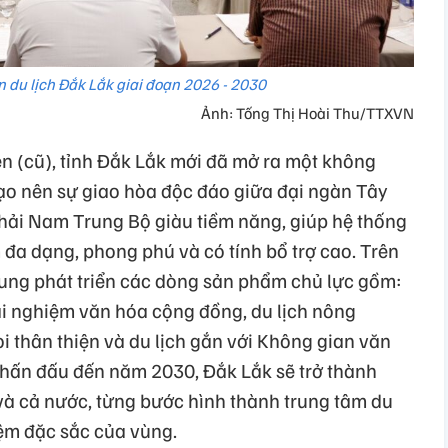
ển du lịch Đắk Lắk giai đoạn 2026 - 2030
Ảnh: Tống Thị Hoài Thu/TTXVN
ên (cũ), tỉnh Đắk Lắk mới đã mở ra một không
tạo nên sự giao hòa độc đáo giữa đại ngàn Tây
hải Nam Trung Bộ giàu tiềm năng, giúp hệ thống
m đa dạng, phong phú và có tính bổ trợ cao. Trên
trung phát triển các dòng sản phẩm chủ lực gồm:
trải nghiệm văn hóa cộng đồng, du lịch nông
voi thân thiện và du lịch gắn với Không gian văn
hấn đấu đến năm 2030, Đắk Lắk sẽ trở thành
à cả nước, từng bước hình thành trung tâm du
hiệm đặc sắc của vùng.