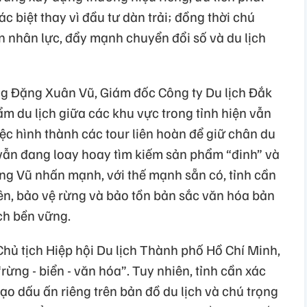
 biệt thay vì đầu tư dàn trải; đồng thời chú
n nhân lực, đẩy mạnh chuyển đổi số và du lịch
ng Đặng Xuân Vũ, Giám đốc Công ty Du lịch Đắk
ẩm du lịch giữa các khu vực trong tỉnh hiện vẫn
iệc hình thành các tour liên hoàn để giữ chân du
vẫn đang loay hoay tìm kiếm sản phẩm “đinh” và
Ông Vũ nhấn mạnh, với thế mạnh sẵn có, tỉnh cần
iên, bảo vệ rừng và bảo tồn bản sắc văn hóa bản
ịch bền vững.
ủ tịch Hiệp hội Du lịch Thành phố Hồ Chí Minh,
“rừng - biển - văn hóa”. Tuy nhiên, tỉnh cần xác
ạo dấu ấn riêng trên bản đồ du lịch và chú trọng