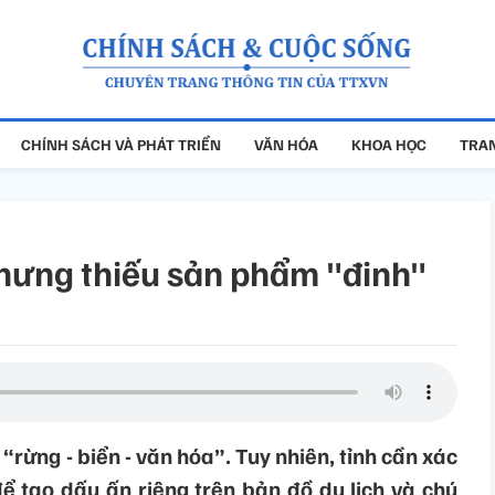
CHÍNH SÁCH VÀ PHÁT TRIỂN
VĂN HÓA
KHOA HỌC
TRAN
 nhưng thiếu sản phẩm "đinh"
 “rừng - biển - văn hóa”. Tuy nhiên, tỉnh cần xác
ể tạo dấu ấn riêng trên bản đồ du lịch và chú