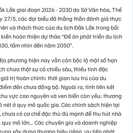
 Đắk Lắk giai đoạn 2026 - 2030 do Sở Văn hóa, Thể
ày 27/5, các đại biểu đã thẳng thắn đánh giá thực
ẽn và thách thức của du lịch Đắk Lắk trong bối
kiến hoàn thiện dự thảo “Đề án phát triển du lịch
2030, tầm nhìn đến năm 2050”.
 địa phương hiện nay vẫn còn bộc lộ một số hạn
ch chưa thật sự có chiều sâu, thiếu tính đặc
iá trị hoàn chỉnh; thời gian lưu trú của du
điểm đến chưa đồng bộ. Ngoài ra, tính liên kết
a khu vực cao nguyên và ven biển còn yếu; thương
õ nét ở quy mô quốc gia. Các chính sách hiện tại
, chưa có cơ chế đặc thù đủ mạnh để thu hút nhà
n quy mô lớn... Các chuyên gia và doanh nghiệp
trung xây dựng thương hiệu riêng, ưu tiên phát