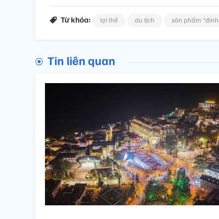
Từ khóa:
lợi thế
du lịch
sản phẩm "đinh
Tin liên quan