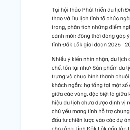
Tại hội thảo Phát triển du lịch
thao và Du lịch tỉnh tổ chức ng
trạng, phân tích những điểm ngh
cảnh mới; đồng thời đóng góp ý 
tỉnh Đắk Lắk giai đoạn 2026 - 
Nhiều ý kiến nhìn nhận, du lịch
chế, tồn tại như: Sản phẩm du lị
trưng và chưa hình thành chuỗi g
khách ngắn; hạ tầng tại một số 
giữa các vùng, đặc biệt là giữ
hiệu du lịch chưa được định vị r
chủ yếu mang tính hỗ trợ chung
đầu tư chiến lược vào các dự á
cho rằng, tỉnh Đắk Lắk cần tập 