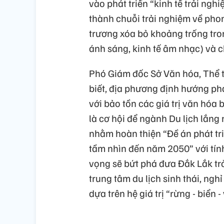
vào phát triển “kinh tế trải ng
thành chuỗi trải nghiệm về pho
trương xóa bỏ khoảng trống tron
ánh sáng, kinh tế âm nhạc) và c
Phó Giám đốc Sở Văn hóa, Thể t
biết, địa phương định hướng phá
với bảo tồn các giá trị văn hóa 
là cơ hội để ngành Du lịch lắng
nhằm hoàn thiện “Đề án phát tri
tầm nhìn đến năm 2050” với tính
vọng sẽ bứt phá đưa Đắk Lắk trở
trung tâm du lịch sinh thái, ngh
dựa trên hệ giá trị “rừng - biển -