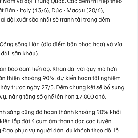
t Nam và đội Trung Quốc. Các đêm thi tiếp theo
t Bản - Italy (13/6), Đức - Macau (20/6),
ai đội xuất sắc nhất sẽ tranh tài trong đêm
c Cảng sông Hàn (địa điểm bắn pháo hoa) và vỉa
đài, sân khấu).
bản bảo đảm tiến độ. Khán đài với quy mô hơn
àn thiện khoảng 90%, dự kiến hoàn tất nghiệm
cháy trước ngày 27/5. Đêm chung kết sẽ bổ sung
vụ, nâng tổng số ghế lên hơn 17.000 chỗ.
ánh sáng cũng đã hoàn thành khoảng 90% khối
 kiến lắp đặt 4 cụm âm thanh dọc các tuyến
Đạo phục vụ người dân, du khách theo dõi lễ