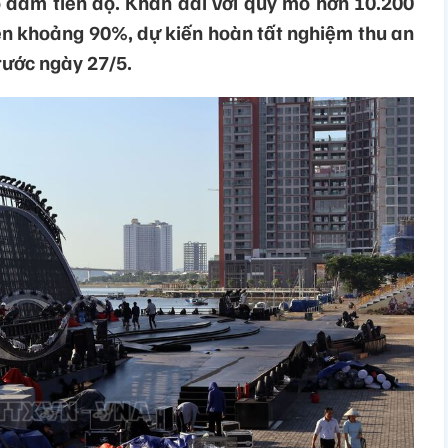
 đảm tiến độ. Khán đài với quy mô hơn 10.200
ện khoảng 90%, dự kiến hoàn tất nghiệm thu an
rước ngày 27/5.