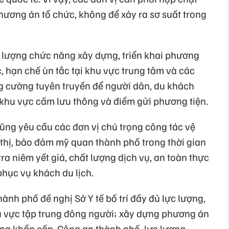
hương án tổ chức, không để xảy ra sơ suất trong
 lượng chức năng xây dựng, triển khai phương
c, hạn chế ùn tắc tại khu vực trung tâm và các
g cường tuyên truyền để người dân, du khách
 khu vực cấm lưu thông và điểm gửi phương tiện.
ng yêu cầu các đơn vị chú trọng công tác vệ
 thị, bảo đảm mỹ quan thành phố trong thời gian
tra niêm yết giá, chất lượng dịch vụ, an toàn thực
phục vụ khách du lịch.
thành phố đề nghị Sở Y tế bố trí đầy đủ lực lượng,
u vực tập trung đông người; xây dựng phương án
ng khẩn cấp. Công an thành phố, lực lượng