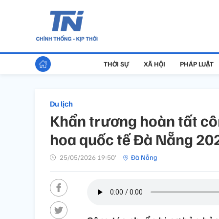
THỜI SỰ
XÃ HỘI
PHÁP LUẬT
Du lịch
Khẩn trương hoàn tất cô
hoa quốc tế Đà Nẵng 20
25/05/2026 19:50’
Đà Nẵng