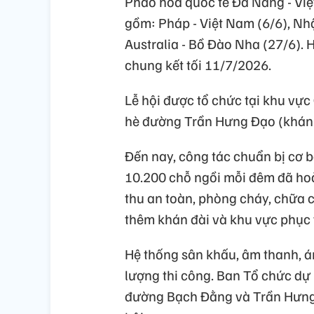
Pháo hoa quốc tế Đà Nẵng - Việ
gồm: Pháp - Việt Nam (6/6), Nhậ
Australia - Bồ Đào Nha (27/6). H
chung kết tối 11/7/2026.
Lễ hội được tổ chức tại khu vự
hè đường Trần Hưng Đạo (khán 
Đến nay, công tác chuẩn bị cơ 
10.200 chỗ ngồi mỗi đêm đã ho
thu an toàn, phòng cháy, chữa 
thêm khán đài và khu vực phục 
Hệ thống sân khấu, âm thanh, 
lượng thi công. Ban Tổ chức dự
đường Bạch Đằng và Trần Hưng 