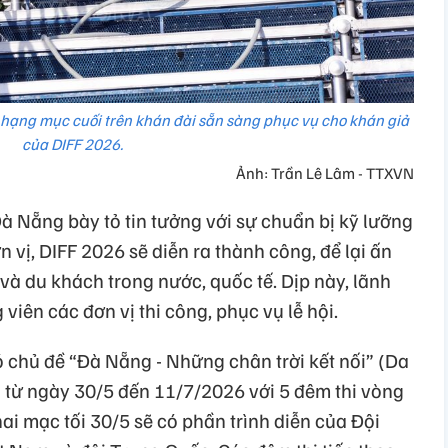
 hạng mục cuối trên khán đài sẵn sàng phục vụ cho khán giả
của DIFF 2026.
Ảnh: Trần Lê Lâm - TTXVN
 Nẵng bày tỏ tin tưởng với sự chuẩn bị kỹ lưỡng
 vị, DIFF 2026 sẽ diễn ra thành công, để lại ấn
 và du khách trong nước, quốc tế. Dịp này, lãnh
viên các đơn vị thi công, phục vụ lễ hội.
 chủ đề “Đà Nẵng - Những chân trời kết nối” (Da
a từ ngày 30/5 đến 11/7/2026 với 5 đêm thi vòng
ai mạc tối 30/5 sẽ có phần trình diễn của Đội