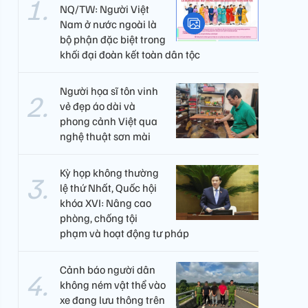
NQ/TW: Người Việt
Nam ở nước ngoài là
bộ phận đặc biệt trong
khối đại đoàn kết toàn dân tộc
Người họa sĩ tôn vinh
vẻ đẹp áo dài và
phong cảnh Việt qua
nghệ thuật sơn mài
Kỳ họp không thường
lệ thứ Nhất, Quốc hội
khóa XVI: Nâng cao
phòng, chống tội
phạm và hoạt động tư pháp
Cảnh báo người dân
không ném vật thể vào
xe đang lưu thông trên