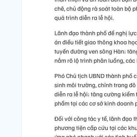
chẽ, chủ động rà soát toàn bộ p
quá trình diễn ra lễ hội.
Lãnh đạo thành phố đề nghị lực
án điều tiết giao thông khoa họ
tuyến đường ven sông Hàn; tăn
nắm rõ lộ trình phân luồng, các
Phó Chủ tịch UBND thành phố cũ
sinh môi trường, chỉnh trang đô
diễn ra lễ hội; tăng cường kiểm 
phẩm tại các cơ sở kinh doanh 
Đối với công tác y tế, lãnh đạo 
phương tiện cấp cứu tại các kh
ứng phó nhanh với các tình huố