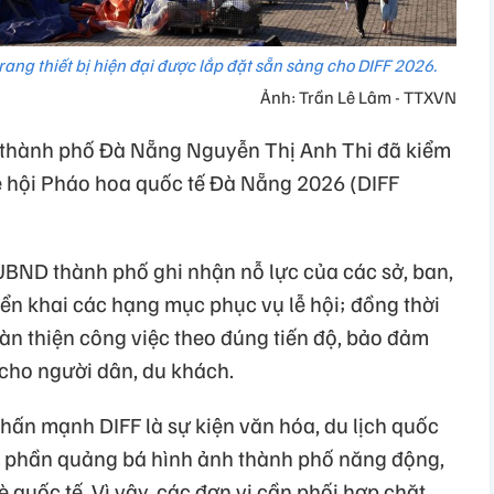
rang thiết bị hiện đại được lắp đặt sẵn sàng cho DIFF 2026.
Ảnh: Trần Lê Lâm - TTXVN
 thành phố Đà Nẵng Nguyễn Thị Anh Thi đã kiểm
Lễ hội Pháo hoa quốc tế Đà Nẵng 2026 (DIFF
 UBND thành phố ghi nhận nỗ lực của các sở, ban,
riển khai các hạng mục phục vụ lễ hội; đồng thời
àn thiện công việc theo đúng tiến độ, bảo đảm
 cho người dân, du khách.
ấn mạnh DIFF là sự kiện văn hóa, du lịch quốc
p phần quảng bá hình ảnh thành phố năng động,
 quốc tế. Vì vậy, các đơn vị cần phối hợp chặt