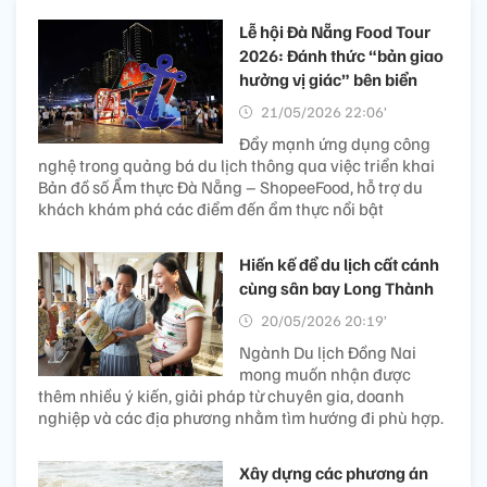
Lễ hội Đà Nẵng Food Tour
2026: Đánh thức “bản giao
hưởng vị giác” bên biển
21/05/2026 22:06’
Đẩy mạnh ứng dụng công
nghệ trong quảng bá du lịch thông qua việc triển khai
Bản đồ số Ẩm thực Đà Nẵng – ShopeeFood, hỗ trợ du
khách khám phá các điểm đến ẩm thực nổi bật
Hiến kế để du lịch cất cánh
cùng sân bay Long Thành
20/05/2026 20:19’
Ngành Du lịch Đồng Nai
mong muốn nhận được
thêm nhiều ý kiến, giải pháp từ chuyên gia, doanh
nghiệp và các địa phương nhằm tìm hướng đi phù hợp.
Xây dựng các phương án