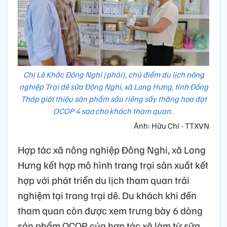
Chị Lê Khắc Đông Nghi (phải), chủ điểm du lịch nông
nghiệp Trại dê sữa Đông Nghi, xã Long Hưng, tỉnh Đồng
Tháp giới thiệu sản phẩm sầu riêng sấy thăng hoa đạt
OCOP 4 sao cho khách tham quan.
Ảnh: Hữu Chí - TTXVN
Hợp tác xã nông nghiệp Đông Nghi, xã Long
Hưng kết hợp mô hình trang trại sản xuất kết
hợp với phát triển du lịch tham quan trải
nghiệm tại trang trại dê. Du khách khi đến
tham quan còn được xem trưng bày 6 dòng
sản phẩm OCOP của hợp tác xã làm từ sữa