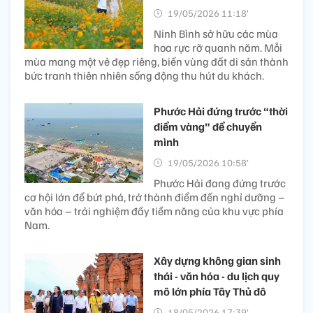
19/05/2026 11:18’
Ninh Bình sở hữu các mùa
hoa rực rỡ quanh năm. Mỗi
mùa mang một vẻ đẹp riêng, biến vùng đất di sản thành
bức tranh thiên nhiên sống động thu hút du khách.
Phước Hải đứng trước “thời
điểm vàng” để chuyển
mình
19/05/2026 10:58’
Phước Hải đang đứng trước
cơ hội lớn để bứt phá, trở thành điểm đến nghỉ dưỡng –
văn hóa – trải nghiệm đầy tiềm năng của khu vực phía
Nam.
Xây dựng không gian sinh
thái - văn hóa - du lịch quy
mô lớn phía Tây Thủ đô
18/05/2026 17:39’