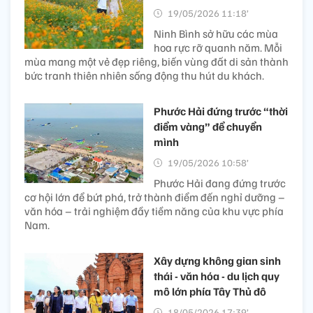
19/05/2026 11:18’
Ninh Bình sở hữu các mùa
hoa rực rỡ quanh năm. Mỗi
mùa mang một vẻ đẹp riêng, biến vùng đất di sản thành
bức tranh thiên nhiên sống động thu hút du khách.
Phước Hải đứng trước “thời
điểm vàng” để chuyển
mình
19/05/2026 10:58’
Phước Hải đang đứng trước
cơ hội lớn để bứt phá, trở thành điểm đến nghỉ dưỡng –
văn hóa – trải nghiệm đầy tiềm năng của khu vực phía
Nam.
Xây dựng không gian sinh
thái - văn hóa - du lịch quy
mô lớn phía Tây Thủ đô
18/05/2026 17:39’