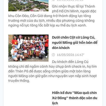
Ghi nhận thực tế tại Thành
phố Hồ Chí Minh, ngoài đặc
khu Côn Đảo, Cần Giờ đang trở thành động lực tăng
trưởng mới của du lịch, nhiều địa phương cũng không
ngừng nỗ lực tăng tốc bắt kịp xu thế du lịch xanh.
Dưới chân Cột cờ Lũng Cú,
người Mông giữ hồn bản để
đón khách
16/05/2026 14:47’
Du khách đến Lũng Cú
không chỉ để ngắm cảnh hay chụp ảnh check-in, họ tìm
đến Thèn Pả để được sống chậm giữa một bản làng
người Mông còn giữ gần như nguyên vẹn nếp sinh hoạt
truyền thống.
Hiến kế đưa "Mùa quả chín
Xứ Đông" thành đặc sản du
lịch