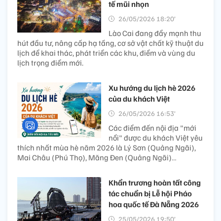
tế mũi nhọn
26/05/2026 18:20’
Lào Cai đang đẩy mạnh thu
hút đầu tư, nâng cấp hạ tầng, cơ sở vật chất kỹ thuật du
lịch để khai thác, phát triển các khu, điểm và vùng du
lịch trọng điểm mới.
Xu hướng du lịch hè 2026
của du khách Việt
26/05/2026 16:53’
Các điểm đến nội địa "mới
nổi" được du khách Việt yêu
thích nhất mùa hè năm 2026 là Lý Sơn (Quảng Ngãi),
Mai Châu (Phú Thọ), Măng Đen (Quảng Ngãi)…
Khẩn trương hoàn tất công
tác chuẩn bị Lễ hội Pháo
hoa quốc tế Đà Nẵng 2026
25/05/2026 19:50’