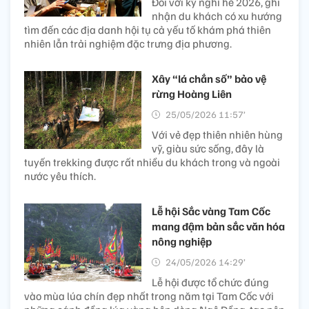
Đối với kỳ nghỉ hè 2026, ghi
nhận du khách có xu hướng
tìm đến các địa danh hội tụ cả yếu tố khám phá thiên
nhiên lẫn trải nghiệm đặc trưng địa phương.
Xây “lá chắn số” bảo vệ
rừng Hoàng Liên
25/05/2026 11:57’
Với vẻ đẹp thiên nhiên hùng
vỹ, giàu sức sống, đây là
tuyến trekking được rất nhiều du khách trong và ngoài
nước yêu thích.
Lễ hội Sắc vàng Tam Cốc
mang đậm bản sắc văn hóa
nông nghiệp
24/05/2026 14:29’
Lễ hội được tổ chức đúng
vào mùa lúa chín đẹp nhất trong năm tại Tam Cốc với