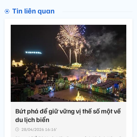
Tin liên quan
Bứt phá để giữ vững vị thế số một về
du lịch biển
28/04/2026 16:16’