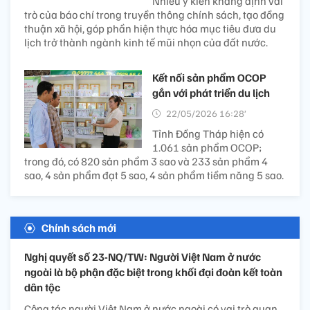
Nhiều ý kiến khẳng định vai
trò của báo chí trong truyền thông chính sách, tạo đồng
thuận xã hội, góp phần hiện thực hóa mục tiêu đưa du
lịch trở thành ngành kinh tế mũi nhọn của đất nước.
Kết nối sản phẩm OCOP
gắn với phát triển du lịch
22/05/2026 16:28’
Tỉnh Đồng Tháp hiện có
1.061 sản phẩm OCOP;
trong đó, có 820 sản phẩm 3 sao và 233 sản phẩm 4
sao, 4 sản phẩm đạt 5 sao, 4 sản phẩm tiềm năng 5 sao.
Chính sách mới
Nghị quyết số 23-NQ/TW: Người Việt Nam ở nước
ngoài là bộ phận đặc biệt trong khối đại đoàn kết toàn
dân tộc
Công tác người Việt Nam ở nước ngoài có vai trò quan