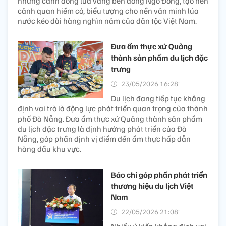
những cánh đồng lúa vàng bên dòng Ngô Đồng, tạo nên
cảnh quan hiếm có, biểu tượng cho nền văn minh lúa
nước kéo dài hàng nghìn năm của dân tộc Việt Nam.
Đưa ẩm thực xứ Quảng
thành sản phẩm du lịch đặc
trưng
23/05/2026 16:28’
Du lịch đang tiếp tục khẳng
định vai trò là động lực phát triển quan trọng của thành
phố Đà Nẵng. Đưa ẩm thực xứ Quảng thành sản phẩm
du lịch đặc trưng là định hướng phát triển của Đà
Nẵng, góp phần định vị điểm đến ẩm thực hấp dẫn
hàng đầu khu vực.
Báo chí góp phần phát triển
thương hiệu du lịch Việt
Nam
22/05/2026 21:08’