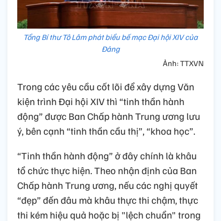
Tổng Bí thư Tô Lâm phát biểu bế mạc Đại hội XIV của
Đảng
Ảnh: TTXVN
Trong các yêu cầu cốt lõi để xây dựng Văn
kiện trình Đại hội XIV thì “tinh thần hành
động” được Ban Chấp hành Trung ương lưu
ý, bên cạnh “tinh thần cầu thị”, “khoa học”.
“Tinh thần hành động” ở đây chính là khâu
tổ chức thực hiện. Theo nhận định của Ban
Chấp hành Trung ương, nếu các nghị quyết
“đẹp” đến đâu mà khâu thực thi chậm, thực
thi kém hiệu quả hoặc bị "lệch chuẩn" trong