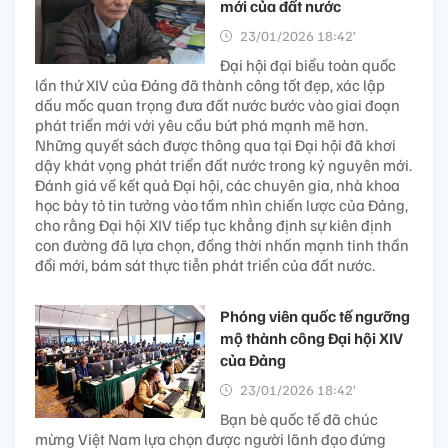
mới của đất nước
23/01/2026 18:42’
Đại hội đại biểu toàn quốc
lần thứ XIV của Đảng đã thành công tốt đẹp, xác lập
dấu mốc quan trọng đưa đất nước bước vào giai đoạn
phát triển mới với yêu cầu bứt phá mạnh mẽ hơn.
Những quyết sách được thông qua tại Đại hội đã khơi
dậy khát vọng phát triển đất nước trong kỷ nguyên mới.
Đánh giá về kết quả Đại hội, các chuyên gia, nhà khoa
học bày tỏ tin tưởng vào tầm nhìn chiến lược của Đảng,
cho rằng Đại hội XIV tiếp tục khẳng định sự kiên định
con đường đã lựa chọn, đồng thời nhấn mạnh tinh thần
đổi mới, bám sát thực tiễn phát triển của đất nước.
Phóng viên quốc tế ngưỡng
mộ thành công Đại hội XIV
của Đảng
23/01/2026 18:42’
Bạn bè quốc tế đã chúc
mừng Việt Nam lựa chọn được người lãnh đạo đứng