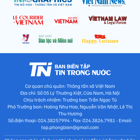
Cơ quan chủ quản: Thông tấn xã Việt Nam
Địa chỉ: Số 05 Lý Thường Kiệt, Cửa Nam, Hà Nội
Chịu trách nhiệm: Trưởng ban Trần Ngọc Tú
Phó Trưởng ban: Hoàng Như Hoa, Nguyễn Văn Nhật, Lê Thị
Thu Hương
Số điện thoại: 024.38257994 - Fax: 024.3826.7981 - Email:
tap.phongbien@gmail.com