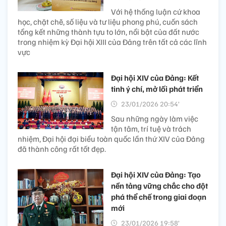
Với hệ thống luận cứ khoa
học, chặt chẽ, số liệu và tư liệu phong phú, cuốn sách
tổng kết những thành tựu to lớn, nổi bật của đất nước
trong nhiệm kỳ Đại hội XIII của Đảng trên tất cả các lĩnh
vực
Đại hội XIV của Đảng: Kết
tinh ý chí, mở lối phát triển
23/01/2026 20:54’
Sau những ngày làm việc
tận tâm, trí tuệ và trách
nhiệm, Đại hội đại biểu toàn quốc lần thứ XIV của Đảng
đã thành công rất tốt đẹp.
Đại hội XIV của Đảng: Tạo
nền tảng vững chắc cho đột
phá thể chế trong giai đoạn
mới
23/01/2026 19:58’