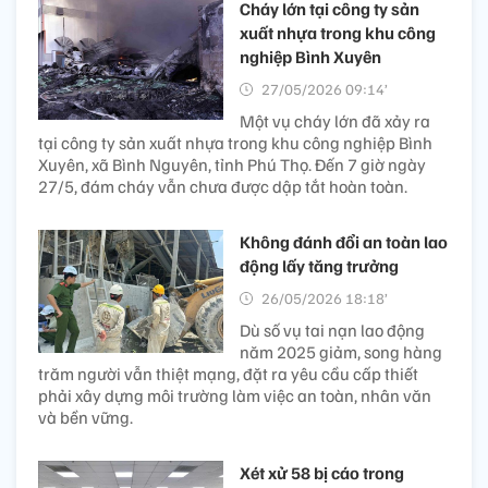
Cháy lớn tại công ty sản
xuất nhựa trong khu công
nghiệp Bình Xuyên
27/05/2026 09:14’
Một vụ cháy lớn đã xảy ra
tại công ty sản xuất nhựa trong khu công nghiệp Bình
Xuyên, xã Bình Nguyên, tỉnh Phú Thọ. Đến 7 giờ ngày
27/5, đám cháy vẫn chưa được dập tắt hoàn toàn.
Không đánh đổi an toàn lao
động lấy tăng trưởng
26/05/2026 18:18’
Dù số vụ tai nạn lao động
năm 2025 giảm, song hàng
trăm người vẫn thiệt mạng, đặt ra yêu cầu cấp thiết
phải xây dựng môi trường làm việc an toàn, nhân văn
và bền vững.
Xét xử 58 bị cáo trong