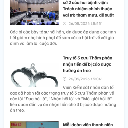
sở 2 của hai bệnh viện:
Trách nhiệm chính thuộc
vai trò tham mưu, đề xuất
26/05/2026 15:55’
Các bị cáo bày tỏ sự hối hận, xin được áp dụng các tình
tiết giảm nhẹ hình phạt để sớm có cơ hội trở về với gia
đình và làm lại cuộc đời.
Truy tố 3 cựu Thẩm phán
nhận tiền để bị cáo được
hưởng án treo
26/05/2026 15:04’
Viện Kiểm sát nhân dân tối
cao đã hoàn tất cáo trạng truy tố 3 cựu Thẩm phán về
các tội "Đưa hối lộ", "Nhận hối lộ" và "Môi giới hối lộ"
liên quan đến vụ án nhận tiền cho 3 bị cáo được hưởng
án treo.
Mỗi đoàn viên thanh niên