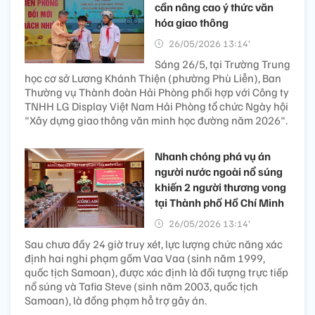
cần nâng cao ý thức văn
hóa giao thông
26/05/2026 13:14’
Sáng 26/5, tại Trường Trung
học cơ sở Lương Khánh Thiện (phường Phù Liễn), Ban
Thường vụ Thành đoàn Hải Phòng phối hợp với Công ty
TNHH LG Display Việt Nam Hải Phòng tổ chức Ngày hội
"Xây dựng giao thông văn minh học đường năm 2026".
Nhanh chóng phá vụ án
người nước ngoài nổ súng
khiến 2 người thương vong
tại Thành phố Hồ Chí Minh
26/05/2026 13:14’
Sau chưa đầy 24 giờ truy xét, lực lượng chức năng xác
định hai nghi phạm gồm Vaa Vaa (sinh năm 1999,
quốc tịch Samoan), được xác định là đối tượng trực tiếp
nổ súng và Tafia Steve (sinh năm 2003, quốc tịch
Samoan), là đồng phạm hỗ trợ gây án.