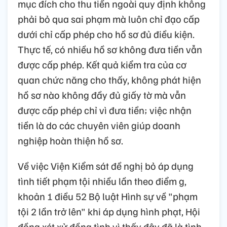
mục đích cho thu tiền ngoài quy định không
phải bỏ qua sai phạm mà luôn chỉ đạo cấp
dưới chỉ cấp phép cho hồ sơ đủ điều kiện.
Thực tế, có nhiều hồ sơ không đưa tiền vẫn
được cấp phép. Kết quả kiểm tra của cơ
quan chức năng cho thấy, không phát hiện
hồ sơ nào không đầy đủ giấy tờ mà vẫn
được cấp phép chỉ vì đưa tiền; việc nhận
tiền là do các chuyên viên giúp doanh
nghiệp hoàn thiện hồ sơ.
Về việc Viện Kiểm sát đề nghị bỏ áp dụng
tình tiết phạm tội nhiều lần theo điểm g,
khoản 1 điều 52 Bộ luật Hình sự về "phạm
tội 2 lần trở lên" khi áp dụng hình phạt, Hội
đồng xét xử đồng tình vì thấy đây đã là tình