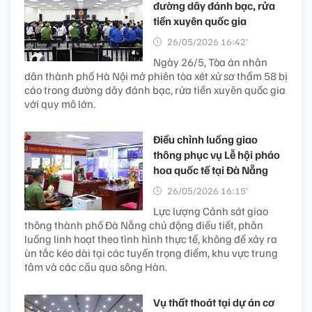
đường dây đánh bạc, rửa
tiền xuyên quốc gia
26/05/2026 16:42’
Ngày 26/5, Tòa án nhân
dân thành phố Hà Nội mở phiên tòa xét xử sơ thẩm 58 bị
cáo trong đường dây đánh bạc, rửa tiền xuyên quốc gia
với quy mô lớn.
Điều chỉnh luồng giao
thông phục vụ Lễ hội pháo
hoa quốc tế tại Đà Nẵng
26/05/2026 16:15’
Lực lượng Cảnh sát giao
thông thành phố Đà Nẵng chủ động điều tiết, phân
luồng linh hoạt theo tình hình thực tế, không để xảy ra
ùn tắc kéo dài tại các tuyến trọng điểm, khu vực trung
tâm và các cầu qua sông Hàn.
Vụ thất thoát tại dự án cơ