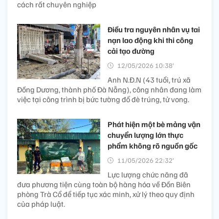
cách rất chuyên nghiệp
Điều tra nguyên nhân vụ tai
nạn lao động khi thi công
cải tạo đường
12/05/2026 10:38’
Anh N.Đ.N (43 tuổi, trú xã
Đồng Dương, thành phố Đà Nẵng), công nhân đang làm
việc tại công trình bị bức tường đổ đè trúng, tử vong.
Phát hiện một bè mảng vận
chuyển lượng lớn thực
phẩm không rõ nguồn gốc
11/05/2026 22:32’
Lực lượng chức năng đã
đưa phương tiện cùng toàn bộ hàng hóa về Đồn Biên
phòng Trà Cổ để tiếp tục xác minh, xử lý theo quy định
của pháp luật.