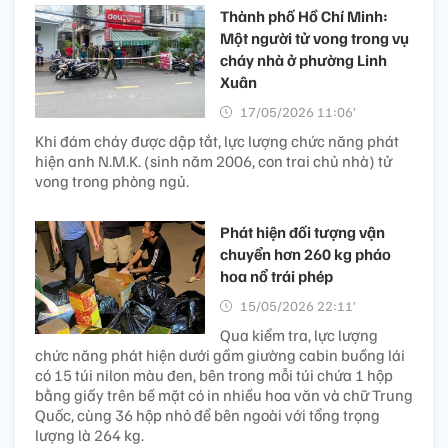
Thành phố Hồ Chí Minh:
Một người tử vong trong vụ
cháy nhà ở phường Linh
Xuân
17/05/2026 11:06’
Khi đám cháy được dập tắt, lực lượng chức năng phát
hiện anh N.M.K. (sinh năm 2006, con trai chủ nhà) tử
vong trong phòng ngủ.
Phát hiện đối tượng vận
chuyển hơn 260 kg pháo
hoa nổ trái phép
15/05/2026 22:11’
Qua kiểm tra, lực lượng
chức năng phát hiện dưới gầm giường cabin buồng lái
có 15 túi nilon màu đen, bên trong mỗi túi chứa 1 hộp
bằng giấy trên bề mặt có in nhiều hoa văn và chữ Trung
Quốc, cùng 36 hộp nhỏ để bên ngoài với tổng trọng
lượng là 264 kg.