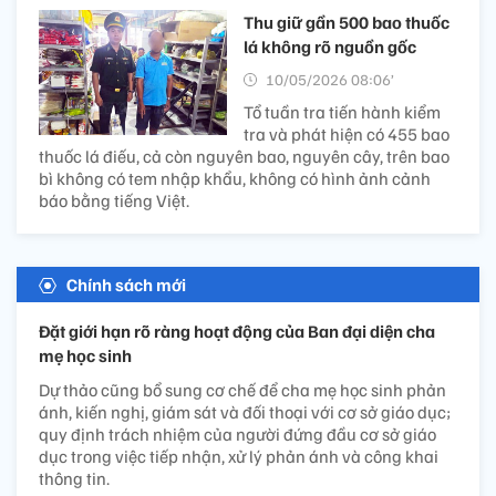
Thu giữ gần 500 bao thuốc
lá không rõ nguồn gốc
10/05/2026 08:06’
Tổ tuần tra tiến hành kiểm
tra và phát hiện có 455 bao
thuốc lá điếu, cả còn nguyên bao, nguyên cây, trên bao
bì không có tem nhập khẩu, không có hình ảnh cảnh
báo bằng tiếng Việt.
Chính sách mới
Đặt giới hạn rõ ràng hoạt động của Ban đại diện cha
mẹ học sinh
Dự thảo cũng bổ sung cơ chế để cha mẹ học sinh phản
ánh, kiến nghị, giám sát và đối thoại với cơ sở giáo dục;
quy định trách nhiệm của người đứng đầu cơ sở giáo
dục trong việc tiếp nhận, xử lý phản ánh và công khai
thông tin.