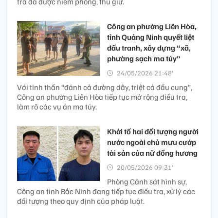
tra đã được niêm phong, thu giữ.
Công an phường Liên Hòa,
tỉnh Quảng Ninh quyết liệt
đấu tranh, xây dựng “xã,
phường sạch ma túy”
24/05/2026 21:48’
Với tinh thần “đánh cả đường dây, triệt cả đầu cung”,
Công an phường Liên Hòa tiếp tục mở rộng điều tra,
làm rõ các vụ án ma túy.
Khởi tố hai đối tượng người
nước ngoài chủ mưu cướp
tài sản của nữ đồng hương
20/05/2026 09:31’
Phòng Cảnh sát hình sự,
Công an tỉnh Bắc Ninh đang tiếp tục điều tra, xử lý các
đối tượng theo quy định của pháp luật.