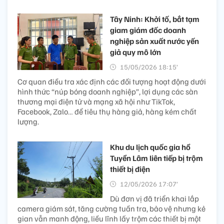
Tây Ninh: Khởi tố, bắt tạm
giam giám đốc doanh
nghiệp sản xuất nước yến
giả quy mô lớn
15/05/2026 18:15’
Cơ quan điều tra xác định các đối tượng hoạt động dưới
hình thức “núp bóng doanh nghiệp”, lợi dụng các sàn
thương mại điện tử và mạng xã hội như TikTok,
Facebook, Zalo… để tiêu thụ hàng giả, hàng kém chất
lượng.
Khu du lịch quốc gia hồ
Tuyền Lâm liên tiếp bị trộm
thiết bị điện
12/05/2026 17:07’
Dù đơn vị đã triển khai lắp
camera giám sát, tăng cường tuần tra, bảo vệ nhưng kẻ
gian vẫn manh động, liều lĩnh lấy trộm các thiết bị một