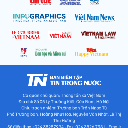
Cơ quan chủ quản: Thông tấn xã Việt Nam
Địa chỉ: Số 05 Lý Thường Kiệt, Cửa Nam, Hà Nội
Chịu trách nhiệm: Trưởng ban Trần Ngọc Tú
Phó Trưởng ban: Hoàng Như Hoa, Nguyễn Văn Nhật, Lê Thị
Thu Hương
Số điện thoại: 024.38257994 - Fax: 024.3826.7981 - Email: