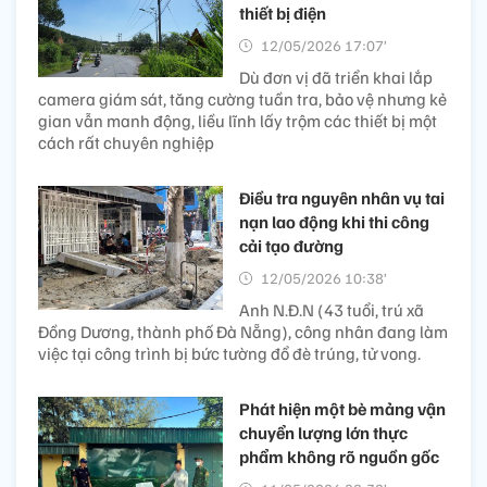
thiết bị điện
12/05/2026 17:07’
Dù đơn vị đã triển khai lắp
camera giám sát, tăng cường tuần tra, bảo vệ nhưng kẻ
gian vẫn manh động, liều lĩnh lấy trộm các thiết bị một
cách rất chuyên nghiệp
Điều tra nguyên nhân vụ tai
nạn lao động khi thi công
cải tạo đường
12/05/2026 10:38’
Anh N.Đ.N (43 tuổi, trú xã
Đồng Dương, thành phố Đà Nẵng), công nhân đang làm
việc tại công trình bị bức tường đổ đè trúng, tử vong.
Phát hiện một bè mảng vận
chuyển lượng lớn thực
phẩm không rõ nguồn gốc