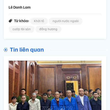
Lê Danh Lam
Từ khóa:
Khởi tố
người nước ngoài
cướp tài sản
đồng hương
Tin liên quan