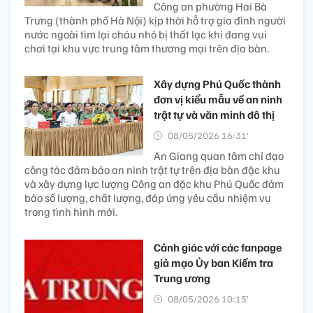
Công an phường Hai Bà
Trưng (thành phố Hà Nội) kịp thời hỗ trợ gia đình người
nước ngoài tìm lại cháu nhỏ bị thất lạc khi đang vui
chơi tại khu vực trung tâm thương mại trên địa bàn.
Xây dựng Phú Quốc thành
đơn vị kiểu mẫu về an ninh
trật tự và văn minh đô thị
08/05/2026 16:31’
An Giang quan tâm chỉ đạo
công tác đảm bảo an ninh trật tự trên địa bàn đặc khu
và xây dựng lực lượng Công an đặc khu Phú Quốc đảm
bảo số lượng, chất lượng, đáp ứng yêu cầu nhiệm vụ
trong tình hình mới.
Cảnh giác với các fanpage
giả mạo Ủy ban Kiểm tra
Trung ương
08/05/2026 10:15’