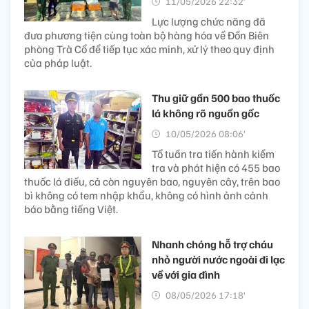
11/05/2026 22:32’
Lực lượng chức năng đã
đưa phương tiện cùng toàn bộ hàng hóa về Đồn Biên
phòng Trà Cổ để tiếp tục xác minh, xử lý theo quy định
của pháp luật.
Thu giữ gần 500 bao thuốc
lá không rõ nguồn gốc
10/05/2026 08:06’
Tổ tuần tra tiến hành kiểm
tra và phát hiện có 455 bao
thuốc lá điếu, cả còn nguyên bao, nguyên cây, trên bao
bì không có tem nhập khẩu, không có hình ảnh cảnh
báo bằng tiếng Việt.
Nhanh chóng hỗ trợ cháu
nhỏ người nước ngoài đi lạc
về với gia đình
08/05/2026 17:18’