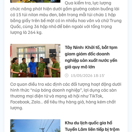
Qua kiểm tra, lực lượng
chức năng phát hiện dưới gầm giường cabin buồng lái
có 15 túi nilon màu đen, bên trong mỗi túi chứa 1 hộp
bằng giấy trên bề mặt có in nhiều hoa văn và chữ Trung
Quốc, cùng 36 hộp nhỏ để bên ngoài với tổng trọng
lượng là 264 kg.
Tây Ninh: Khởi tố, bắt tạm
giam giám đốc doanh
nghiệp sản xuất nước yến
giả quy mô lớn
15/05/2026 18:15’
Cơ quan điều tra xác định các đối tượng hoạt động dưới
hình thức “núp bóng doanh nghiệp”, lợi dụng các sàn
thương mại điện tử và mạng xã hội như TikTok,
Facebook, Zalo… để tiêu thụ hàng giả, hàng kém chất
lượng.
Khu du lịch quốc gia hồ
Tuyền Lâm liên tiếp bị trộm