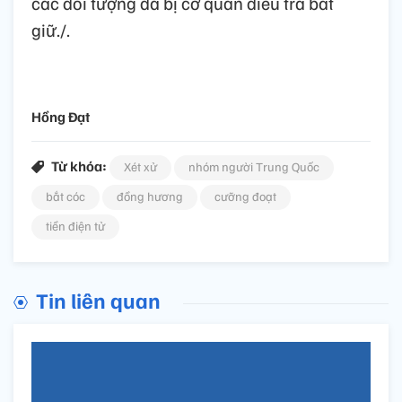
các đối tượng đã bị cơ quan điều tra bắt
giữ./.
Hồng Đạt
Từ khóa:
Xét xử
nhóm người Trung Quốc
bắt cóc
đồng hương
cưỡng đoạt
tiền điện tử
Tin liên quan