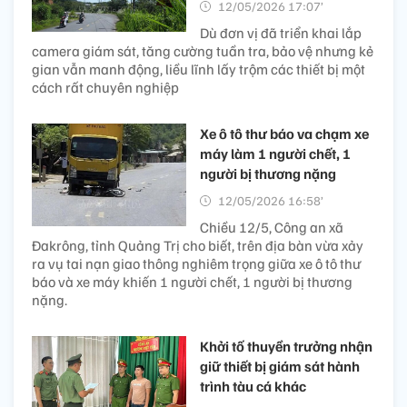
12/05/2026 17:07’
Dù đơn vị đã triển khai lắp
camera giám sát, tăng cường tuần tra, bảo vệ nhưng kẻ
gian vẫn manh động, liều lĩnh lấy trộm các thiết bị một
cách rất chuyên nghiệp
Xe ô tô thư báo va chạm xe
máy làm 1 người chết, 1
người bị thương nặng
12/05/2026 16:58’
Chiều 12/5, Công an xã
Đakrông, tỉnh Quảng Trị cho biết, trên địa bàn vừa xảy
ra vụ tai nạn giao thông nghiêm trọng giữa xe ô tô thư
báo và xe máy khiến 1 người chết, 1 người bị thương
nặng.
Khởi tố thuyền trưởng nhận
giữ thiết bị giám sát hành
trình tàu cá khác