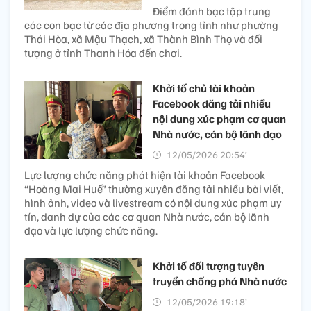
Điểm đánh bạc tập trung
các con bạc từ các địa phương trong tỉnh như phường
Thái Hòa, xã Mậu Thạch, xã Thành Bình Thọ và đối
tượng ở tỉnh Thanh Hóa đến chơi.
Khởi tố chủ tài khoản
Facebook đăng tải nhiều
nội dung xúc phạm cơ quan
Nhà nước, cán bộ lãnh đạo
12/05/2026 20:54’
Lực lượng chức năng phát hiện tài khoản Facebook
“Hoàng Mai Huế” thường xuyên đăng tải nhiều bài viết,
hình ảnh, video và livestream có nội dung xúc phạm uy
tín, danh dự của các cơ quan Nhà nước, cán bộ lãnh
đạo và lực lượng chức năng.
Khởi tố đối tượng tuyên
truyền chống phá Nhà nước
12/05/2026 19:18’