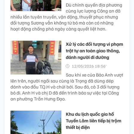
Dù chính quyền địa phương
cùng lực lượng Công an đã
nhiều lần tuyên truyền, vận động, thuyết phục nhưng
đối tượng Sương vẫn không từ bỏ mà còn có những
hoạt động chống phá ngày càng quyết liệt hơn.
Xử lý các đối tượng vi phạm
trật tự an toàn giao thông,
đánh người đi đường
12/05/2026 18:56’
Sau khi xe của Bảo Anh vượt
lên trên, người ngồi sau cùng là Trọng đã dùng dép
đánh vào đầu T.Q.H và chửi bới. Sau đó, cả 3 đối tượng
bỏ đi. Anh H và chị D đã đến trình báo sự việc tại Công
an phường Trần Hưng Đạo.
Khu du lịch quốc gia hồ
Tuyền Lâm liên tiếp bị trộm
thiết bị điện