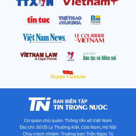
Cơ quan chủ quản: Thông tấn xã Việt Nam
Địa chỉ: Số 05 Lý Thường Kiệt, Cửa Nam, Hà Nội
Chịu trách nhiệm: Trưởng ban Trần Ngọc Tú