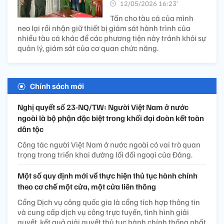
12/05/2026 16:23’
Tấn cho tàu cá của mình
neo lại rồi nhận giữ thiết bị giám sát hành trình của
nhiều tàu cá khác để các phương tiện này tránh khỏi sự
quản lý, giám sát của cơ quan chức năng.
Chính sách mới
Nghị quyết số 23-NQ/TW: Người Việt Nam ở nước
ngoài là bộ phận đặc biệt trong khối đại đoàn kết toàn
dân tộc
Công tác người Việt Nam ở nước ngoài có vai trò quan
trọng trong triển khai đường lối đối ngoại của Đảng.
Một số quy định mới về thực hiện thủ tục hành chính
theo cơ chế một cửa, một cửa liên thông
Cổng Dịch vụ công quốc gia là cổng tích hợp thông tin
và cung cấp dịch vụ công trực tuyến, tình hình giải
quyết, kết quả giải quyết thủ tục hành chính thống nhất