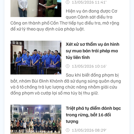
13/05/2026 11:41’
Hiện vụ án đang được Cơ
quan Cảnh sát điều tra
Công an thành phố Cần Thơ tiếp tục điều tra, mở rộng
để xử lý theo quy định của pháp luật.
Xét xử sơ thẩm vụ án hình
sự mua bán trái phép ma
túy liên tỉnh
13/05/2026 10:16’
Sau khi biết đồng phạm bị
bắt, nhóm Bùi Đình Khánh đã sử dụng súng quân dụng
và ô tô chống trả lực lượng chức năng nhằm giải cứu
đồng phạm và cướp lại số ma túy bị thu giữ.
Triệt phá tụ điểm đánh bạc
trong rừng, bắt 16 đối
tượng
13/05/2026 08:29’