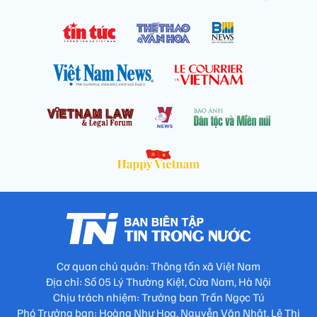
Cơ quan chủ quản: Thông tấn xã Việt Nam
Địa chỉ: Số 05 Lý Thường Kiệt, Cửa Nam, Hà Nội
Chịu trách nhiệm: Trưởng ban Trần Ngọc Tú
Phó Trưởng ban: Hoàng Như Hoa, Nguyễn Văn Nhật, Lê Thị