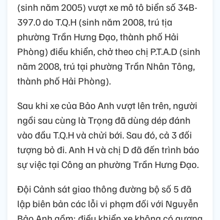
(sinh năm 2005) vượt xe mô tô biển số 34B-
397.0 do T.Q.H (sinh năm 2008, trú tịa
phường Trần Hưng Đạo, thành phố Hải
Phòng) điều khiển, chở theo chị P.T.A.D (sinh
năm 2008, trú tại phường Trần Nhân Tông,
thành phố Hải Phòng).
Sau khi xe của Bảo Anh vượt lên trên, người
ngồi sau cùng là Trọng đã dùng dép đánh
vào đầu T.Q.H và chửi bới. Sau đó, cả 3 đối
tượng bỏ đi. Anh H và chị D đã đến trình báo
sự việc tại Công an phường Trần Hưng Đạo.
Đội Cảnh sát giao thông đường bộ số 5 đã
lập biên bản các lỗi vi phạm đối với Nguyễn
Bảo Anh gồm: điều khiển xe không có gương