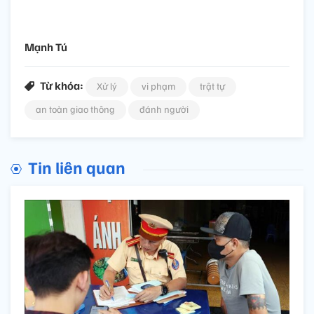
Mạnh Tú
Từ khóa:
Xử lý
vi phạm
trật tự
an toàn giao thông
đánh người
Tin liên quan