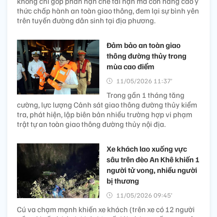
không chỉ góp phần hạn chế tai nạn mà còn nâng cao ý
thức chấp hành an toàn giao thông, đem lại sự bình yên
trên tuyến đường dân sinh tại địa phương.
Đảm bảo an toàn giao
thông đường thủy trong
mùa cao điểm
11/05/2026 11:37’
Trong gần 1 tháng tăng
cường, lực lượng Cảnh sát giao thông đường thủy kiểm
tra, phát hiện, lập biên bản nhiều trường hợp vi phạm
trật tự an toàn giao thông đường thủy nội địa.
Xe khách lao xuống vực
sâu trên đèo An Khê khiến 1
người tử vong, nhiều người
bị thương
11/05/2026 09:45’
Cú va chạm mạnh khiến xe khách (trên xe có 12 người