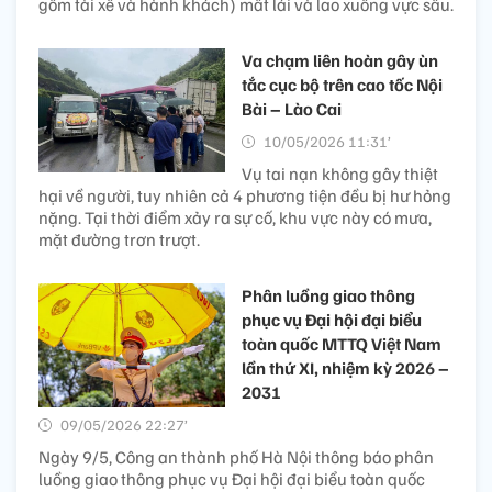
gồm tài xế và hành khách) mất lái và lao xuống vực sâu.
Va chạm liên hoàn gây ùn
tắc cục bộ trên cao tốc Nội
Bài – Lào Cai
10/05/2026 11:31’
Vụ tai nạn không gây thiệt
hại về người, tuy nhiên cả 4 phương tiện đều bị hư hỏng
nặng. Tại thời điểm xảy ra sự cố, khu vực này có mưa,
mặt đường trơn trượt.
Phân luồng giao thông
phục vụ Đại hội đại biểu
toàn quốc MTTQ Việt Nam
lần thứ XI, nhiệm kỳ 2026 –
2031
09/05/2026 22:27’
Ngày 9/5, Công an thành phố Hà Nội thông báo phân
luồng giao thông phục vụ Đại hội đại biểu toàn quốc