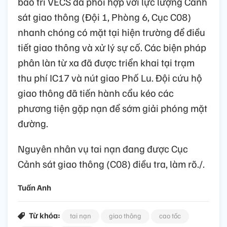
bảo trì VECS đã phối hợp với lực lượng Cảnh
sát giao thông (Đội 1, Phòng 6, Cục C08)
nhanh chóng có mặt tại hiện trường để điều
tiết giao thông và xử lý sự cố. Các biện pháp
phân làn từ xa đã được triển khai tại trạm
thu phí IC17 và nút giao Phố Lu. Đội cứu hộ
giao thông đã tiến hành cẩu kéo các
phương tiện gặp nạn để sớm giải phóng mặt
đường.
Nguyên nhân vụ tai nạn đang được Cục
Cảnh sát giao thông (C08) điều tra, làm rõ./.
Tuấn Anh
Từ khóa:
tai nạn
giao thông
cao tốc