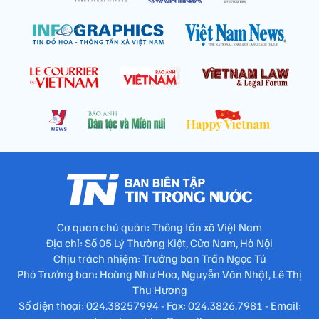
Cơ quan chủ quản: Thông tấn xã Việt Nam
Địa chỉ: Số 05 Lý Thường Kiệt, Cửa Nam, Hà Nội
Chịu trách nhiệm: Trưởng ban Trần Ngọc Tú
Phó Trưởng ban: Hoàng Như Hoa, Nguyễn Văn Nhật, Lê Thị
Thu Hương
Số điện thoại: 024.38257994 - Fax: 024.3826.7981 - Email: