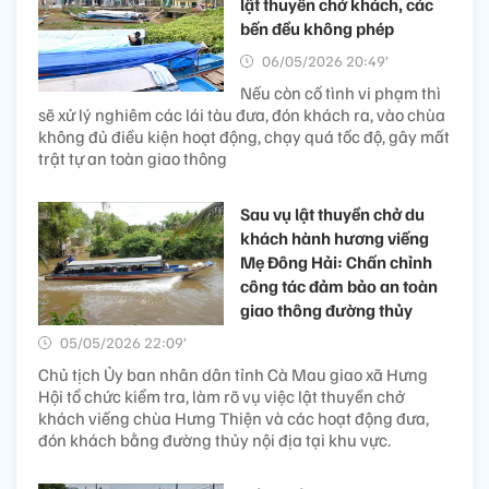
lật thuyền chở khách, các
bến đều không phép
06/05/2026 20:49’
Nếu còn cố tình vi phạm thì
sẽ xử lý nghiêm các lái tàu đưa, đón khách ra, vào chùa
không đủ điều kiện hoạt động, chạy quá tốc độ, gây mất
trật tự an toàn giao thông
Sau vụ lật thuyền chở du
khách hành hương viếng
Mẹ Đông Hải: Chấn chỉnh
công tác đảm bảo an toàn
giao thông đường thủy
05/05/2026 22:09’
Chủ tịch Ủy ban nhân dân tỉnh Cà Mau giao xã Hưng
Hội tổ chức kiểm tra, làm rõ vụ việc lật thuyền chở
khách viếng chùa Hưng Thiện và các hoạt động đưa,
đón khách bằng đường thủy nội địa tại khu vực.