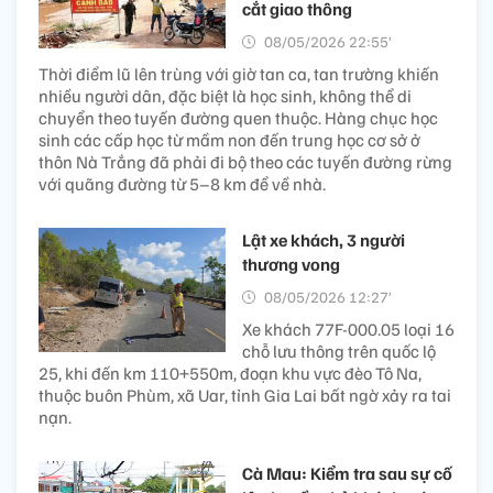
cắt giao thông
08/05/2026 22:55’
Thời điểm lũ lên trùng với giờ tan ca, tan trường khiến
nhiều người dân, đặc biệt là học sinh, không thể di
chuyển theo tuyến đường quen thuộc. Hàng chục học
sinh các cấp học từ mầm non đến trung học cơ sở ở
thôn Nà Trắng đã phải đi bộ theo các tuyến đường rừng
với quãng đường từ 5–8 km để về nhà.
Lật xe khách, 3 người
thương vong
08/05/2026 12:27’
Xe khách 77F-000.05 loại 16
chỗ lưu thông trên quốc lộ
25, khi đến km 110+550m, đoạn khu vực đèo Tô Na,
thuộc buôn Phùm, xã Uar, tỉnh Gia Lai bất ngờ xảy ra tai
nạn.
Cà Mau: Kiểm tra sau sự cố