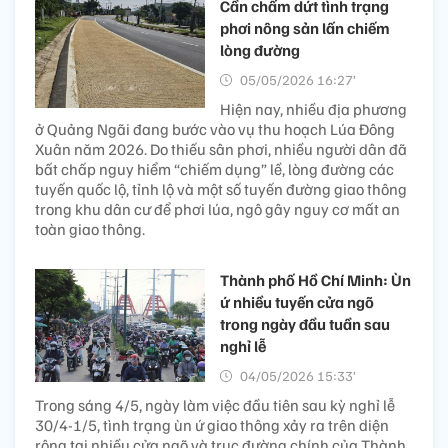
Cần chấm dứt tình trạng
phơi nông sản lấn chiếm
lòng đường
05/05/2026 16:27’
Hiện nay, nhiều địa phương
ở Quảng Ngãi đang bước vào vụ thu hoạch Lúa Đông
Xuân năm 2026. Do thiếu sân phơi, nhiều người dân đã
bất chấp nguy hiểm “chiếm dụng” lề, lòng đường các
tuyến quốc lộ, tỉnh lộ và một số tuyến đường giao thông
trong khu dân cư để phơi lúa, ngô gây nguy cơ mất an
toàn giao thông.
Thành phố Hồ Chí Minh: Ùn
ứ nhiều tuyến cửa ngõ
trong ngày đầu tuần sau
nghỉ lễ
04/05/2026 15:33’
Trong sáng 4/5, ngày làm việc đầu tiên sau kỳ nghỉ lễ
30/4-1/5, tình trạng ùn ứ giao thông xảy ra trên diện
rộng tại nhiều cửa ngõ và trục đường chính của Thành