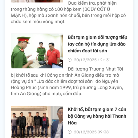
Qua kiểm tra, phát hiện
trong thùng hàng có 100 hộp kem (BODY CỐT Ủ
MẠNH), hộp màu xanh nõn chuối, bên trong mỗi hộp có
chứa kem màu vàng nhạt.
Bắt tạm giam đối tượng tiếp
tay cán bộ tín dụng lừa đảo
chiếm đoạt tài sản
20/12/2025 12:13’
Đối tượng Trương Nhựt Tới
bị khởi tố sau khi Công an tỉnh An Giang điều tra mở
rộng vụ án "Lừa đảo chiếm đoạt tài sản" do Nguyễn
Hoàng Phúc (sinh năm 1999, trú phường Long Xuyên,
tỉnh An Giang) chủ mưu, cầm đầu.
Khởi tố, bắt tạm giam 7 cán
bộ Cảng vụ hàng hải Thanh
Hóa
20/12/2025 09:38’