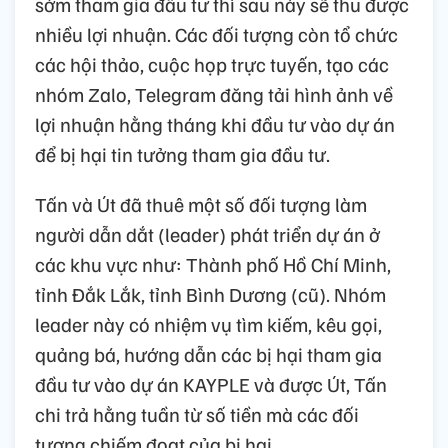
sớm tham gia đầu tư thì sau này sẽ thu được
nhiều lợi nhuận. Các đối tượng còn tổ chức
các hội thảo, cuộc họp trực tuyến, tạo các
nhóm Zalo, Telegram đăng tải hình ảnh về
lợi nhuận hằng tháng khi đầu tư vào dự án
để bị hại tin tưởng tham gia đầu tư.
Tấn và Út đã thuê một số đối tượng làm
người dẫn dắt (leader) phát triển dự án ở
các khu vực như: Thành phố Hồ Chí Minh,
tỉnh Đắk Lắk, tỉnh Bình Dương (cũ). Nhóm
leader này có nhiệm vụ tìm kiếm, kêu gọi,
quảng bá, hướng dẫn các bị hại tham gia
đầu tư vào dự án KAYPLE và được Út, Tấn
chi trả hằng tuần từ số tiền mà các đối
tượng chiếm đoạt của bị hại.