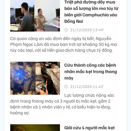
Triệt phá đường dây mua
bán số lượng lớn ma túy từ
biên giới Camphuchia vào
Đồng Nai
21/12/2025 13:49’
Cơ quan công an xác định đến ngày bị bắt, Nguyễn
Phạm Ngọc Lâm đã mua bán trót lọt khoảng 50 kg ma
túy các loại, với số tiền giao dịch hàng chục tỷ đồng.
Cứu thành công các bệnh
nhân mắc kẹt trong thang
máy
21/12/2025 11:42’
Lực lượng chức năng xác
định trong thang máy có 3 người bị mắc kẹt, gồm 2
bệnh nhân và 1 nhân viên y tế, có biểu hiện lo lắng,
hoảng sợ.
Giải cứu 4 người mắc kẹt