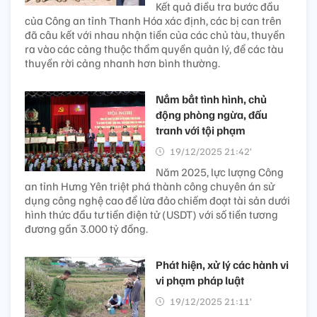
Kết quả điều tra bước đầu
của Công an tỉnh Thanh Hóa xác định, các bị can trên
đã câu kết với nhau nhận tiền của các chủ tàu, thuyền
ra vào các cảng thuộc thẩm quyền quản lý, để các tàu
thuyền rời cảng nhanh hơn bình thường.
Nắm bắt tình hình, chủ
động phòng ngừa, đấu
tranh với tội phạm
19/12/2025 21:42’
Năm 2025, lực lượng Công
an tỉnh Hưng Yên triệt phá thành công chuyên án sử
dụng công nghệ cao để lừa đảo chiếm đoạt tài sản dưới
hình thức đầu tư tiền điện tử (USDT) với số tiền tương
đương gần 3.000 tỷ đồng.
Phát hiện, xử lý các hành vi
vi phạm pháp luật
19/12/2025 21:11’