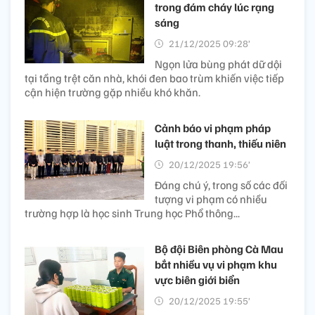
trong đám cháy lúc rạng
sáng
21/12/2025 09:28’
Ngọn lửa bùng phát dữ dội
tại tầng trệt căn nhà, khói đen bao trùm khiến việc tiếp
cận hiện trường gặp nhiều khó khăn.
Cảnh báo vi phạm pháp
luật trong thanh, thiếu niên
20/12/2025 19:56’
Đáng chú ý, trong số các đối
tượng vi phạm có nhiều
trường hợp là học sinh Trung học Phổ thông...
Bộ đội Biên phòng Cà Mau
bắt nhiều vụ vi phạm khu
vực biên giới biển
20/12/2025 19:55’