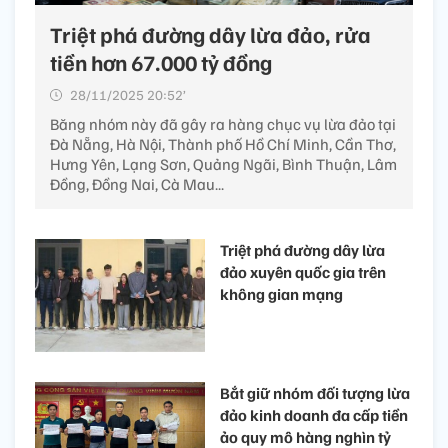
Triệt phá đường dây lừa đảo, rửa
tiền hơn 67.000 tỷ đồng
28/11/2025 20:52’
Băng nhóm này đã gây ra hàng chục vụ lừa đảo tại
Đà Nẵng, Hà Nội, Thành phố Hồ Chí Minh, Cần Thơ,
Hưng Yên, Lạng Sơn, Quảng Ngãi, Bình Thuận, Lâm
Đồng, Đồng Nai, Cà Mau...
Triệt phá đường dây lừa
đảo xuyên quốc gia trên
không gian mạng
Bắt giữ nhóm đối tượng lừa
đảo kinh doanh đa cấp tiền
ảo quy mô hàng nghìn tỷ