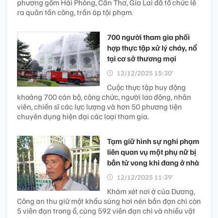
phương gồm Hải Phòng, Cần Thơ, Gia Lai đã tổ chức lễ
ra quân tấn công, trấn áp tội phạm.
700 người tham gia phối
hợp thực tập xử lý cháy, nổ
tại cơ sở thương mại
12/12/2025 15:30’
Cuộc thực tập huy động
khoảng 700 cán bộ, công chức, người lao động, nhân
viên, chiến sĩ các lực lượng và hơn 50 phương tiện
chuyên dụng hiện đại các loại tham gia.
Tạm giữ hình sự nghi phạm
liên quan vụ một phụ nữ bị
bắn tử vong khi đang ở nhà
12/12/2025 11:39’
Khám xét nơi ở của Dương,
Công an thu giữ một khẩu súng hơi nén bắn đạn chì còn
5 viên đạn trong ổ, cùng 592 viên đạn chì và nhiều vật