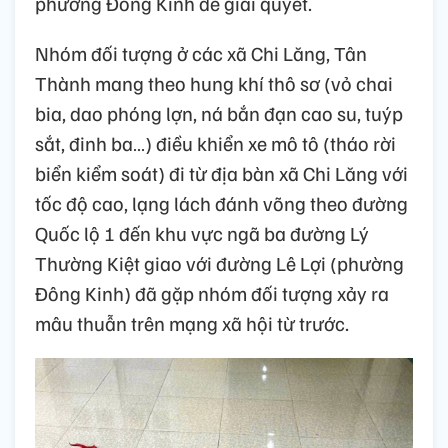
phường Đông Kinh để giải quyết.
Nhóm đối tượng ở các xã Chi Lăng, Tân
Thành mang theo hung khí thô sơ (vỏ chai
bia, dao phóng lợn, ná bắn đạn cao su, tuýp
sắt, đinh ba…) điều khiển xe mô tô (tháo rời
biển kiểm soát) đi từ địa bàn xã Chi Lăng với
tốc độ cao, lạng lách đánh võng theo đường
Quốc lộ 1 đến khu vực ngã ba đường Lý
Thường Kiệt giao với đường Lê Lợi (phường
Đông Kinh) đã gặp nhóm đối tượng xảy ra
mâu thuẫn trên mạng xã hội từ trước.