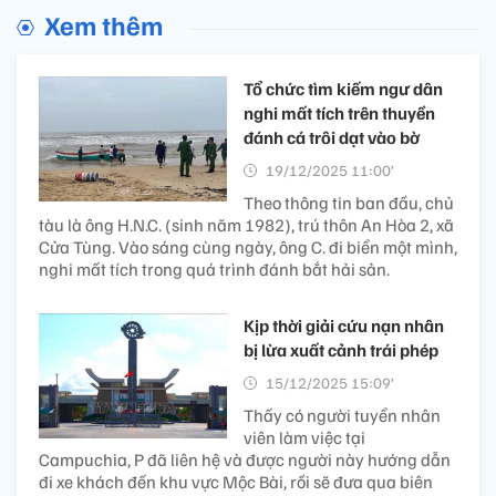
Xem thêm
Tổ chức tìm kiếm ngư dân
nghi mất tích trên thuyền
đánh cá trôi dạt vào bờ
19/12/2025 11:00’
Theo thông tin ban đầu, chủ
tàu là ông H.N.C. (sinh năm 1982), trú thôn An Hòa 2, xã
Cửa Tùng. Vào sáng cùng ngày, ông C. đi biển một mình,
nghi mất tích trong quá trình đánh bắt hải sản.
Kịp thời giải cứu nạn nhân
bị lừa xuất cảnh trái phép
15/12/2025 15:09’
Thấy có người tuyển nhân
viên làm việc tại
Campuchia, P đã liên hệ và được người này hướng dẫn
đi xe khách đến khu vực Mộc Bài, rồi sẽ đưa qua biên