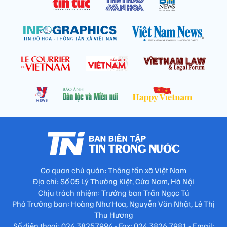
Cơ quan chủ quản: Thông tấn xã Việt Nam
Địa chỉ: Số 05 Lý Thường Kiệt, Cửa Nam, Hà Nội
Chịu trách nhiệm: Trưởng ban Trần Ngọc Tú
Phó Trưởng ban: Hoàng Như Hoa, Nguyễn Văn Nhật, Lê Thị
Thu Hương
Số điện thoại: 024.38257994 - Fax: 024.3826.7981 - Email: