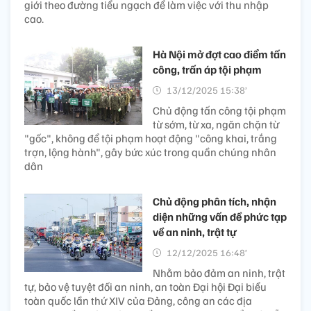
giới theo đường tiểu ngạch để làm việc với thu nhập
cao.
Hà Nội mở đợt cao điểm tấn
công, trấn áp tội phạm
13/12/2025 15:38’
Chủ động tấn công tội phạm
từ sớm, từ xa, ngăn chặn từ
"gốc", không để tội phạm hoạt động "công khai, trắng
trợn, lộng hành", gây bức xúc trong quần chúng nhân
dân
Chủ động phân tích, nhận
diện những vấn đề phức tạp
về an ninh, trật tự
12/12/2025 16:48’
Nhằm bảo đảm an ninh, trật
tự, bảo vệ tuyệt đối an ninh, an toàn Đại hội Đại biểu
toàn quốc lần thứ XIV của Đảng, công an các địa