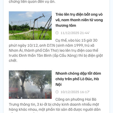
chứng liên quan đến vụ án.
Trèo lên trụ điện bắt ong vò
vẽ, nam thanh niên tử vong
thương tâm
11/12/2025 21:44’
Cụ thể, vào lúc 15 giờ 30
phút ngày 10/12, anh D.T.N (sinh năm 1999, trú xã
Nhơn Ái, thành phố Cần Thơ) leo lên trụ điện cao thế
trước Đình thần Tân Bình (ấp Cầu Xáng) thì bị điện giật
chết.
Nhanh chóng dập tắt đám
cháy trên phố Lò Đúc, Hà
Nội
10/12/2025 16:17’
Công an phường Hai Bà
Trưng thông tin, 3 ki-ốt bị cháy kinh doanh nhiều mặt
hàng khác nhau, một phần tài sản đã được người dân