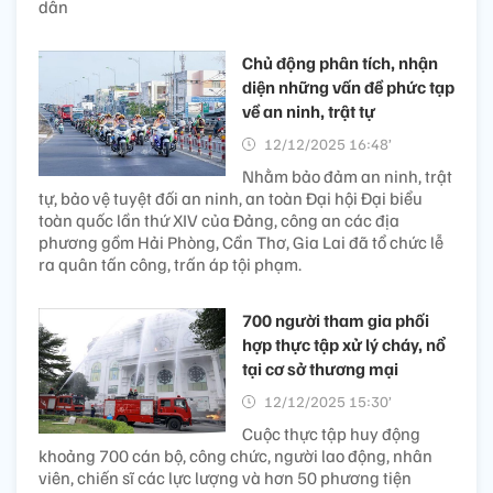
dân
Chủ động phân tích, nhận
diện những vấn đề phức tạp
về an ninh, trật tự
12/12/2025 16:48’
Nhằm bảo đảm an ninh, trật
tự, bảo vệ tuyệt đối an ninh, an toàn Đại hội Đại biểu
toàn quốc lần thứ XIV của Đảng, công an các địa
phương gồm Hải Phòng, Cần Thơ, Gia Lai đã tổ chức lễ
ra quân tấn công, trấn áp tội phạm.
700 người tham gia phối
hợp thực tập xử lý cháy, nổ
tại cơ sở thương mại
12/12/2025 15:30’
Cuộc thực tập huy động
khoảng 700 cán bộ, công chức, người lao động, nhân
viên, chiến sĩ các lực lượng và hơn 50 phương tiện