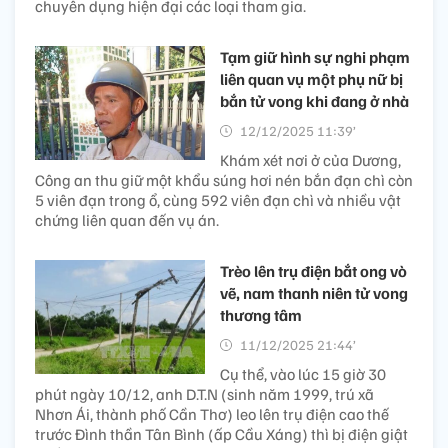
chuyên dụng hiện đại các loại tham gia.
Tạm giữ hình sự nghi phạm
liên quan vụ một phụ nữ bị
bắn tử vong khi đang ở nhà
12/12/2025 11:39’
Khám xét nơi ở của Dương,
Công an thu giữ một khẩu súng hơi nén bắn đạn chì còn
5 viên đạn trong ổ, cùng 592 viên đạn chì và nhiều vật
chứng liên quan đến vụ án.
Trèo lên trụ điện bắt ong vò
vẽ, nam thanh niên tử vong
thương tâm
11/12/2025 21:44’
Cụ thể, vào lúc 15 giờ 30
phút ngày 10/12, anh D.T.N (sinh năm 1999, trú xã
Nhơn Ái, thành phố Cần Thơ) leo lên trụ điện cao thế
trước Đình thần Tân Bình (ấp Cầu Xáng) thì bị điện giật