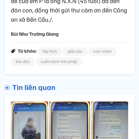
đẻ của em P là ông N.X.N (45 tuổi) đã đến
đón con, đồng thời gửi thư cảm ơn đến Công
an xã Bến Cầu./.
Bùi Như Trường Giang
Từ khóa:
Kịp thời
giải cứu
nạn nhân
lừa đảo
xuất cảnh trái phép
Tin liên quan