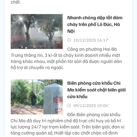
chết.
Nhanh chóng dập tắt đám
cháy trên phố Lò Đúc, Hà
Nội
10/12/2025 16:17’
Công an phường Hai Bà
Trưng thông tin, 3 ki-ốt bị cháy kinh doanh nhiều mặt
hàng khác nhau, một phần tài sản đã được người dân
hỗ trợ di chuyển ra ngoài.
Biên phòng cửa khẩu Chi
Ma kiểm soát chặt biên giới
cửa khẩu
09/12/2025 10:04’
Đồn Biên phòng cửa khẩu
Chi Ma đã duy trì nghiêm chế độ trực chỉ huy và bố trí
lực lượng 24/7 tại trạm kiểm soát. Trên biên giới, đơn vị
tăng cường quân số, thiết lập các chốt chặn cố định