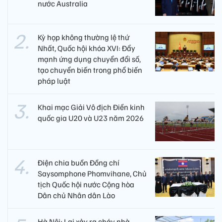
nước Australia
Kỳ họp không thường lệ thứ
Nhất, Quốc hội khóa XVI: Đẩy
mạnh ứng dụng chuyển đổi số,
tạo chuyển biến trong phổ biến
pháp luật
Khai mạc Giải Vô địch Điền kinh
quốc gia U20 và U23 năm 2026
Điện chia buồn Đồng chí
Saysomphone Phomvihane, Chủ
tịch Quốc hội nước Cộng hòa
Dân chủ Nhân dân Lào
Hà Nội: Lại xảy ra cháy nhà